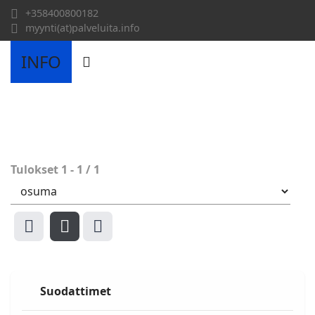
+358400800182
myynti(at)palveluita.info
INFO
Tulokset
1
-
1
/
1
Suodattimet