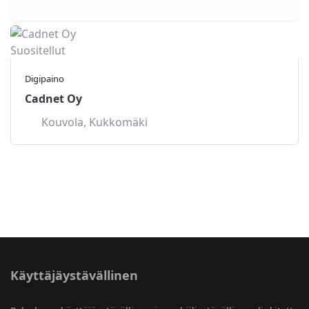
Suositellut
Digipaino
Cadnet Oy
Kouvola
,
Kukkomäki
Käyttäjäystävällinen