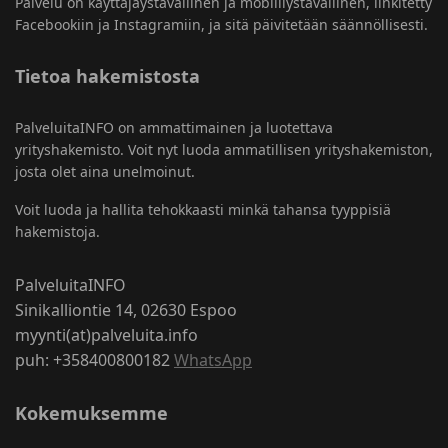
Palvelu on käyttäjäystävällinen ja mobiiliystävällinen, linkitetty
Facebookiin ja Instagramiin, ja sitä päivitetään säännöllisesti.
Tietoa hakemistosta
PalveluitaINFO on ammattimainen ja luotettava
yrityshakemisto. Voit nyt luoda ammatillisen yrityshakemiston,
josta olet aina unelmoinut.
Voit luoda ja hallita tehokkaasti minkä tahansa tyyppisiä
hakemistoja.
PalveluitaINFO
Sinikalliontie 14, 02630 Espoo
myynti(at)palveluita.info
puh: +358400800182
WhatsApp
Kokemuksemme