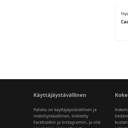
Dig
Ca
Käyttäjäystävällinen
Kok
Palvelu on käyttäjäystävällinen ja
Kokem
mobiiliystävällinen, linkitetty
tiedäm
Facebookiin ja Instagramiin, ja sitä
kustan