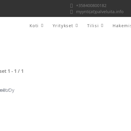
+358400800182
myynti(at)palveluita.info
Koti
Yritykset
Tilisi
Hakemi
set
1
-
1
/
1
ellut