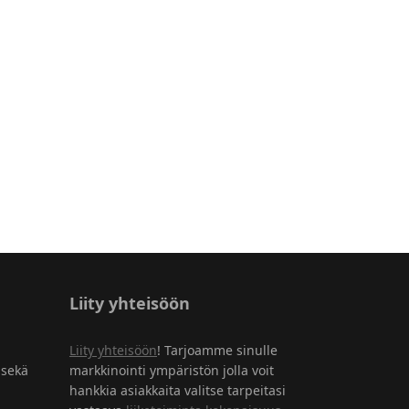
Liity yhteisöön
Liity yhteisöön
! Tarjoamme sinulle
 sekä
markkinointi ympäristön jolla voit
hankkia asiakkaita valitse tarpeitasi