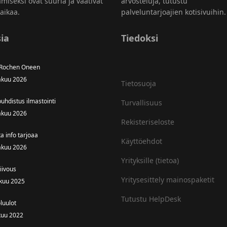
amiseksi ovat suuria ja vaativat
arvosteluja, tutustu
aikaa.
palveluntarjoajien kotisivuihin.
ia
Tiedoksi
 Rochen Oneen
äkuu 2026
Tietosuoja
uhdistus ilmastointi
Turvallisuus
äkuu 2026
Rekisteriseloste
ta info tarjoaa
Käyttöehdot
äkuu 2026
Yrityksille (tietoa)
iivous
Yritysesittely mainospaketit
ukuu 2025
Tutustu HelpDesk
luulot
kuu 2022