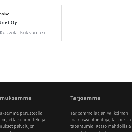
ipaino
dnet Oy
Kouvola
,
Kukkomäki
emuksemme
Tarjoamme
uksemme perusteella
Tarjoamme laajan valikoiman
me, että suunnittelu ja
mainosvaihtoehtoja, tarjouksia
nukset palvelujen
tapahtumia. Katso mahdollisia