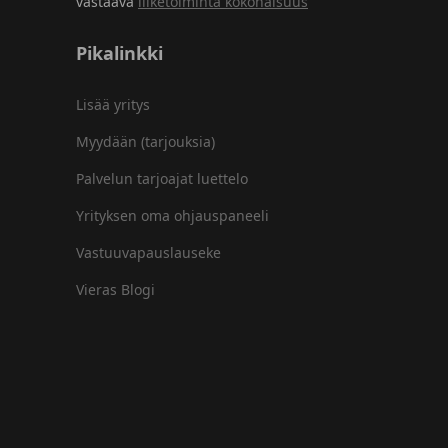
vastaava
liiketoiminta kokonaisuus
Pikalinkki
Lisää yritys
Myydään (tarjouksia)
Palvelun tarjoajat luettelo
Yrityksen oma ohjauspaneeli
Vastuuvapauslauseke
Vieras Blogi