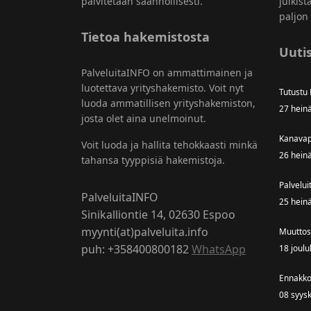
päivitetään säännöllisesti.
julkist
paljon 
Tietoa hakemistosta
Uutis
PalveluitaINFO on ammattimainen ja
luotettava yrityshakemisto. Voit nyt
Tutustu
luoda ammatillisen yrityshakemiston,
27 hein
josta olet aina unelmoinut.
Kanavap
Voit luoda ja hallita tehokkaasti minkä
26 hein
tahansa tyyppisiä hakemistoja.
Palvelui
PalveluitaINFO
25 hein
Sinikalliontie 14, 02630 Espoo
myynti(at)palveluita.info
Muuttos
puh: +358400800182
WhatsApp
18 joul
Ennakko
08 syys