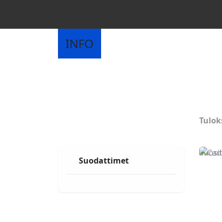
INFO
Tulok
Suosit
Suodattimet