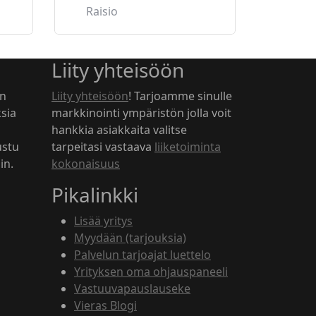
Raisio
Liity yhteisöön
an
Liity yhteisöön
! Tarjoamme sinulle
sia
markkinointi ympäristön jolla voit
hankkia asiakkaita valitse
ustu
tarpeitasi vastaava
liiketoiminta
in.
kokonaisuus
Pikalinkki
Lisää yritys
Myydään (tarjouksia)
Palvelun tarjoajat luettelo
Yrityksen oma ohjauspaneeli
Vastuuvapauslauseke
Vieras Blogi