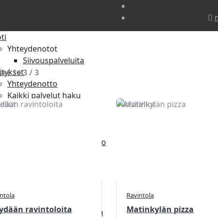
m
ti
Yhteydenotot
Siivouspalveluita
itykset
set
1
-
3
/
3
Yhteydenotto
Kaikki palvelut haku
ellut
Suositellut
Myynnissä ravintoloita
Löydä siivouspalveluita
Ravintolan ostajat
Ilmoitus (mainos) hinnasto
isi
Kirjaudu
Ohjauspaneeli
Omat Blog artikkelit
ntola
Ravintola
Omien tarjousten hallinta
dään ravintoloita
Matinkylän pizza
Hallinnoi yritysartikkeleita