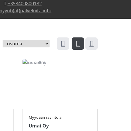
+358400800182
yynti(at)palveluita.info
Suositellut
Myydään ravintola
Umai Oy