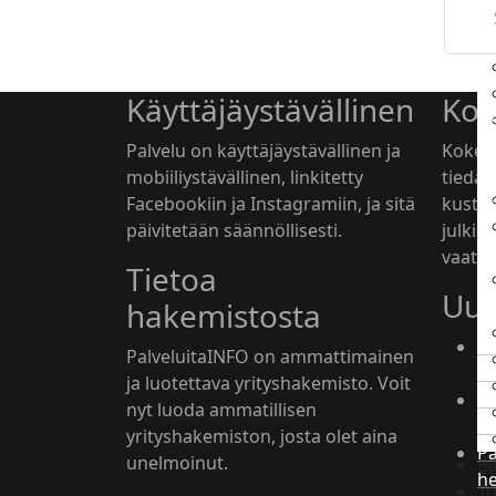
H
Käyttäjäystävällinen
Ko
Palvelu on käyttäjäystävällinen ja
Kokem
mobiiliystävällinen, linkitetty
tiedäm
Facebookiin ja Instagramiin, ja sitä
kustan
päivitetään säännöllisesti.
julkis
vaativ
Tietoa
Uut
hakemistosta
T
PalveluitaINFO on ammattimainen
h
ja luotettava yrityshakemisto. Voit
Ka
nyt luoda ammatillisen
26
yrityshakemiston, josta olet aina
Pa
unelmoinut.
Bl
h
Tu