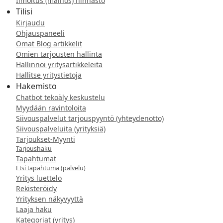
Ilmoitus (mainos) hinnasto
Tilisi
Kirjaudu
Ohjauspaneeli
Omat Blog artikkelit
Omien tarjousten hallinta
Hallinnoi yritysartikkeleita
Hallitse yritystietoja
Hakemisto
Chatbot tekoäly keskustelu
Myydään ravintoloita
Siivouspalvelut tarjouspyyntö (yhteydenotto)
Siivouspalveluita (yrityksiä)
Tarjoukset-Myynti
Tarjoushaku
Tapahtumat
Etsi tapahtuma (palvelu)
Yritys luettelo
Rekisteröidy
Yrityksen näkyvyyttä
Laaja haku
Kategoriat (yritys)