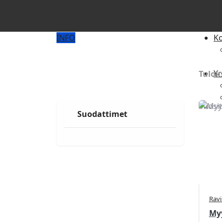
INFO
Ko
Yr
Tulok
Suosit
Suodattimet
Til
Ravi
Myy