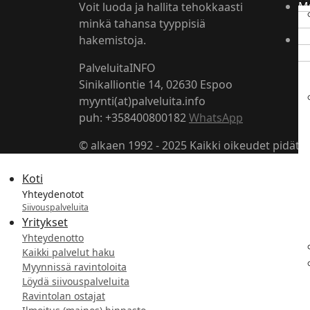
M
Voit luoda ja hallita tehokkaasti
2
minkä tahansa tyyppisiä
E
hakemistoja.
2
PalveluitaINFO
Sinikalliontie 14, 02630 Espoo
myynti(at)palveluita.info
puh: +358400800182
WhatsApp
© alkaen 1992 - 2025 Kaikki oikeudet pidätet
Koti
Yhteydenotot
Siivouspalveluita
Yritykset
Yhteydenotto
Kaikki palvelut haku
Myynnissä ravintoloita
Löydä siivouspalveluita
Ravintolan ostajat