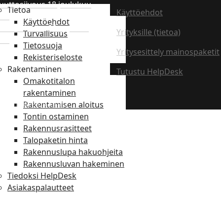
uuttosiivous
18 joulukuu
Tietoa
Käyttöehdot
025
Käyttöehdot
nnakkoluulot
08 syyskuu
Yrityksille (tietoa)
Turvallisuus
022
Tietosuoja
Yritysesittely mainospaketit
Rekisteriseloste
Rakentaminen
Tutustu HelpDesk
Omakotitalon
rakentaminen
ään PalveluitaInfo
Rakentamisen aloitus
Tontin ostaminen
Rakennusrasitteet
Talopaketin hinta
Rakennuslupa hakuohjeita
Rakennusluvan hakeminen
Tiedoksi HelpDesk
Asiakaspalautteet