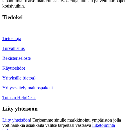
tapahtumia. Katso mahdollisia arvosteluja, tutustu palveluntarjoajien
kotisivuihin.
Tiedoksi
Tietosuoja
Turvallisuus
Rekisteriseloste
Käyttöehdot
Yrityksille (tietoa)
Yritysesittely mainospaketit
Tutustu HelpDesk
Liity yhteisöön
Liity yhteisöön
! Tarjoamme sinulle markkinointi ympäristön jolla
voit hankkia asiakkaita valitse tarpeitasi vastaava
liiketoiminta