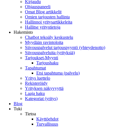
Kirjaudu
Ohjauspaneeli
Omat Blog artikkelit
Omien tarjousten hallinta
Hallinnoi yritysartikkeleita
Hallitse yritystietoja
Hakemisto
Chatbot tekoäly keskustelu
Myydään ravintoloita
Siivouspalvelut tarjouspyyntö (yhteydenotto)
Siivouspalveluita (yrityksiä)
Tarjoukset-Myynti
Tarjoushaku
Tapahtumat
Etsi tapahtuma (palvelu)
Yritys luettelo
Rekisteröidy
Yrityksen näkyvyyttä
Laaja haku
Kategoriat (yritys)
Blog
Tuki
Tietoa
Käyttöehdot
Turvallisuus