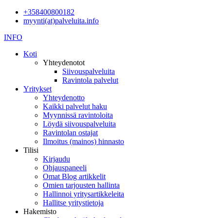
+358400800182
myynti(at)palveluita.info
INFO
Koti
Yhteydenotot
Siivouspalveluita
Ravintola palvelut
Yritykset
Yhteydenotto
Kaikki palvelut haku
Myynnissä ravintoloita
Löydä siivouspalveluita
Ravintolan ostajat
Ilmoitus (mainos) hinnasto
Tilisi
Kirjaudu
Ohjauspaneeli
Omat Blog artikkelit
Omien tarjousten hallinta
Hallinnoi yritysartikkeleita
Hallitse yritystietoja
Hakemisto