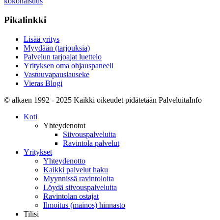
kokonaisuus
Pikalinkki
Lisää yritys
Myydään (tarjouksia)
Palvelun tarjoajat luettelo
Yrityksen oma ohjauspaneeli
Vastuuvapauslauseke
Vieras Blogi
© alkaen 1992 - 2025 Kaikki oikeudet pidätetään PalveluitaInfo
Koti
Yhteydenotot
Siivouspalveluita
Ravintola palvelut
Yritykset
Yhteydenotto
Kaikki palvelut haku
Myynnissä ravintoloita
Löydä siivouspalveluita
Ravintolan ostajat
Ilmoitus (mainos) hinnasto
Tilisi