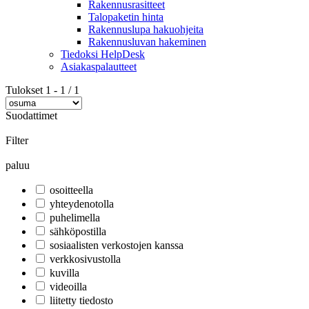
Rakennusrasitteet
Talopaketin hinta
Rakennuslupa hakuohjeita
Rakennusluvan hakeminen
Tiedoksi HelpDesk
Asiakaspalautteet
Tulokset
1
-
1
/
1
Suodattimet
Filter
paluu
osoitteella
yhteydenotolla
puhelimella
sähköpostilla
sosiaalisten verkostojen kanssa
verkkosivustolla
kuvilla
videoilla
liitetty tiedosto