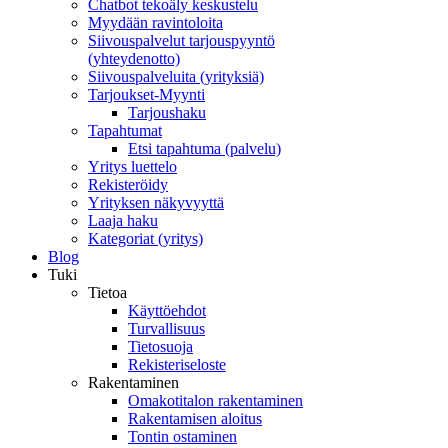
Chatbot tekoäly keskustelu
Myydään ravintoloita
Siivouspalvelut tarjouspyyntö
(yhteydenotto)
Siivouspalveluita (yrityksiä)
Tarjoukset-Myynti
Tarjoushaku
Tapahtumat
Etsi tapahtuma (palvelu)
Yritys luettelo
Rekisteröidy
Yrityksen näkyvyyttä
Laaja haku
Kategoriat (yritys)
Blog
Tuki
Tietoa
Käyttöehdot
Turvallisuus
Tietosuoja
Rekisteriseloste
Rakentaminen
Omakotitalon rakentaminen
Rakentamisen aloitus
Tontin ostaminen