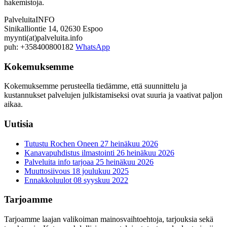
hakemistoja.
PalveluitaINFO
Sinikalliontie 14, 02630 Espoo
myynti(at)palveluita.info
puh: +358400800182
WhatsApp
Kokemuksemme
Kokemuksemme perusteella tiedämme, että suunnittelu ja
kustannukset palvelujen julkistamiseksi ovat suuria ja vaativat paljon
aikaa.
Uutisia
Tutustu Rochen Oneen
27 heinäkuu 2026
Kanavapuhdistus ilmastointi
26 heinäkuu 2026
Palveluita info tarjoaa
25 heinäkuu 2026
Muuttosiivous
18 joulukuu 2025
Ennakkoluulot
08 syyskuu 2022
Tarjoamme
Tarjoamme laajan valikoiman mainosvaihtoehtoja, tarjouksia sekä