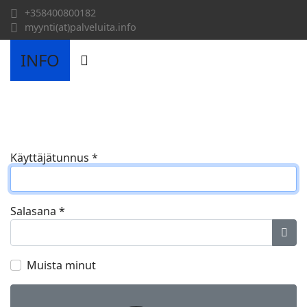
+358400800182
myynti(at)palveluita.info
INFO
Käyttäjätunnus
*
Salasana
*
Näyt
Muista minut