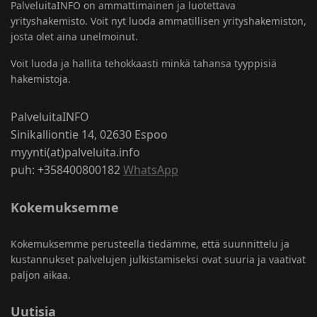
PalveluitaINFO on ammattimainen ja luotettava
yrityshakemisto. Voit nyt luoda ammatillisen yrityshakemiston,
josta olet aina unelmoinut.
Voit luoda ja hallita tehokkaasti minkä tahansa tyyppisiä
hakemistoja.
PalveluitaINFO
Sinikalliontie 14, 02630 Espoo
myynti(at)palveluita.info
puh: +358400800182
WhatsApp
Kokemuksemme
Kokemuksemme perusteella tiedämme, että suunnittelu ja
kustannukset palvelujen julkistamiseksi ovat suuria ja vaativat
paljon aikaa.
Uutisia