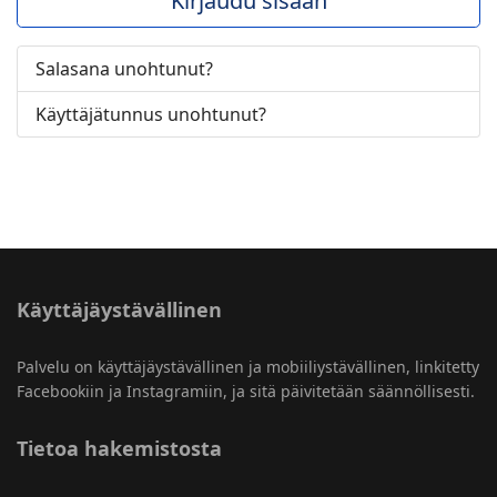
Kirjaudu sisään
Salasana unohtunut?
Käyttäjätunnus unohtunut?
Käyttäjäystävällinen
Palvelu on käyttäjäystävällinen ja mobiiliystävällinen, linkitetty
Facebookiin ja Instagramiin, ja sitä päivitetään säännöllisesti.
Tietoa hakemistosta