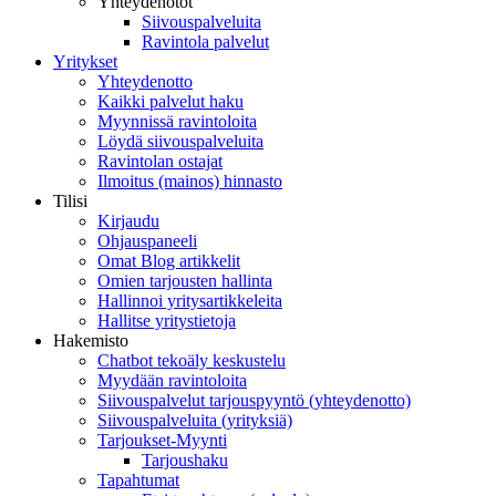
Yhteydenotot
Siivouspalveluita
Ravintola palvelut
Yritykset
Yhteydenotto
Kaikki palvelut haku
Myynnissä ravintoloita
Löydä siivouspalveluita
Ravintolan ostajat
Ilmoitus (mainos) hinnasto
Tilisi
Kirjaudu
Ohjauspaneeli
Omat Blog artikkelit
Omien tarjousten hallinta
Hallinnoi yritysartikkeleita
Hallitse yritystietoja
Hakemisto
Chatbot tekoäly keskustelu
Myydään ravintoloita
Siivouspalvelut tarjouspyyntö (yhteydenotto)
Siivouspalveluita (yrityksiä)
Tarjoukset-Myynti
Tarjoushaku
Tapahtumat