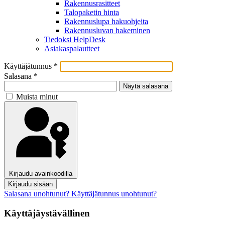
Rakennusrasitteet
Talopaketin hinta
Rakennuslupa hakuohjeita
Rakennusluvan hakeminen
Tiedoksi HelpDesk
Asiakaspalautteet
Käyttäjätunnus
*
Salasana
*
Näytä salasana
Muista minut
Kirjaudu avainkoodilla
Kirjaudu sisään
Salasana unohtunut?
Käyttäjätunnus unohtunut?
Käyttäjäystävällinen