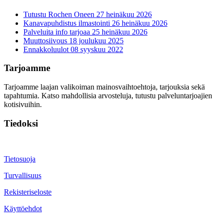
Tutustu Rochen Oneen
27 heinäkuu 2026
Kanavapuhdistus ilmastointi
26 heinäkuu 2026
Palveluita info tarjoaa
25 heinäkuu 2026
Muuttosiivous
18 joulukuu 2025
Ennakkoluulot
08 syyskuu 2022
Tarjoamme
Tarjoamme laajan valikoiman mainosvaihtoehtoja, tarjouksia sekä
tapahtumia. Katso mahdollisia arvosteluja, tutustu palveluntarjoajien
kotisivuihin.
Tiedoksi
Tietosuoja
Turvallisuus
Rekisteriseloste
Käyttöehdot