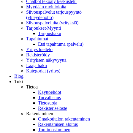
Chatbot tekoäly keskustelu
Myydään ravintoloita
Siivouspalvelut tarjouspyyntö
(yhteydenotto)
Siivouspalveluita (yrityksiä)
Tarjoukset-Myynti
Tarjoushaku
Tapahtumat
Etsi tapahtuma (palvelu)
Yritys luettelo
Rekisteröidy
Yrityksen näkyvyyttä
Laaja haku
Kategoriat (yritys)
Blog
Tuki
Tietoa
Käyttöehdot
Turvallisuus
Tietosuoja
Rekisteriseloste
Rakentaminen
Omakotitalon rakentaminen
Rakentamisen aloitus
Tontin ostaminen