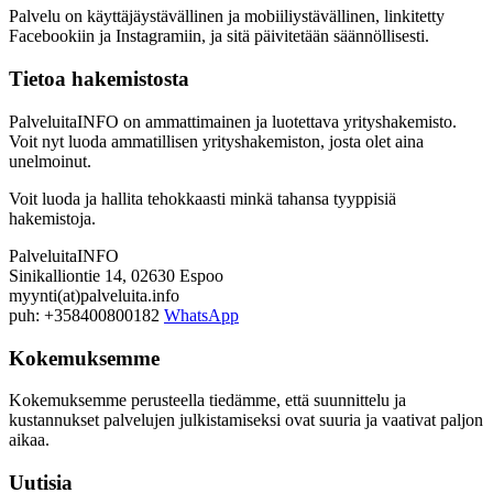
Palvelu on käyttäjäystävällinen ja mobiiliystävällinen, linkitetty
Facebookiin ja Instagramiin, ja sitä päivitetään säännöllisesti.
Tietoa hakemistosta
PalveluitaINFO on ammattimainen ja luotettava yrityshakemisto.
Voit nyt luoda ammatillisen yrityshakemiston, josta olet aina
unelmoinut.
Voit luoda ja hallita tehokkaasti minkä tahansa tyyppisiä
hakemistoja.
PalveluitaINFO
Sinikalliontie 14, 02630 Espoo
myynti(at)palveluita.info
puh: +358400800182
WhatsApp
Kokemuksemme
Kokemuksemme perusteella tiedämme, että suunnittelu ja
kustannukset palvelujen julkistamiseksi ovat suuria ja vaativat paljon
aikaa.
Uutisia