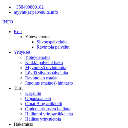
+358400800182
myynti(at)palveluita.info
INFO
Koti
Yhteydenotot
Siivouspalveluita
Ravintola palvelut
Yritykset
Yhteydenotto
Kaikki palvelut haku
Myynnissä ravintoloita
Löydä siivouspalveluita
Ravintolan ostajat
Ilmoitus (mainos) hinnasto
Tilisi
Kirjaudu
Ohjauspaneeli
Omat Blog artikkelit
Omien tarjousten hallinta
Hallinnoi yritysartikkeleita
Hallitse yritystietoja
Hakemisto