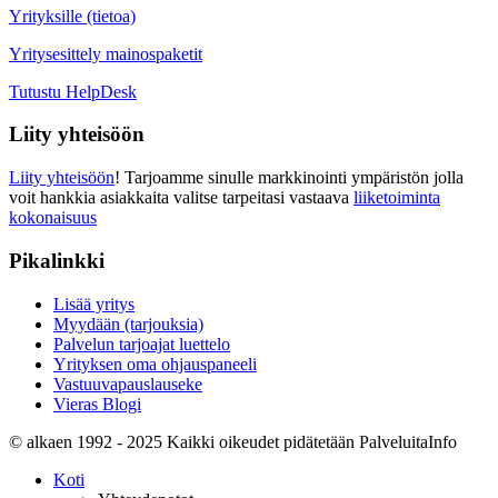
Yrityksille (tietoa)
Yritysesittely mainospaketit
Tutustu HelpDesk
Liity yhteisöön
Liity yhteisöön
! Tarjoamme sinulle markkinointi ympäristön jolla
voit hankkia asiakkaita valitse tarpeitasi vastaava
liiketoiminta
kokonaisuus
Pikalinkki
Lisää yritys
Myydään (tarjouksia)
Palvelun tarjoajat luettelo
Yrityksen oma ohjauspaneeli
Vastuuvapauslauseke
Vieras Blogi
© alkaen 1992 - 2025 Kaikki oikeudet pidätetään PalveluitaInfo
Koti