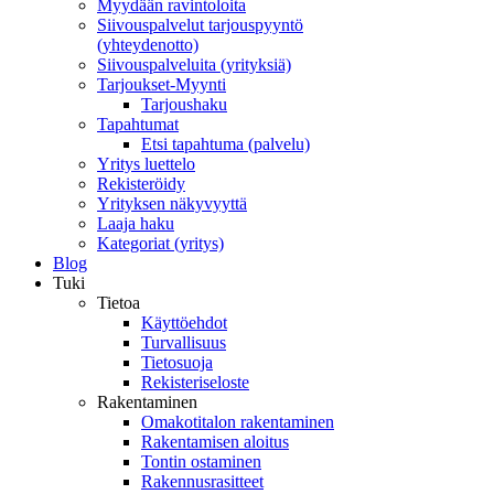
Myydään ravintoloita
Siivouspalvelut tarjouspyyntö
(yhteydenotto)
Siivouspalveluita (yrityksiä)
Tarjoukset-Myynti
Tarjoushaku
Tapahtumat
Etsi tapahtuma (palvelu)
Yritys luettelo
Rekisteröidy
Yrityksen näkyvyyttä
Laaja haku
Kategoriat (yritys)
Blog
Tuki
Tietoa
Käyttöehdot
Turvallisuus
Tietosuoja
Rekisteriseloste
Rakentaminen
Omakotitalon rakentaminen
Rakentamisen aloitus
Tontin ostaminen
Rakennusrasitteet