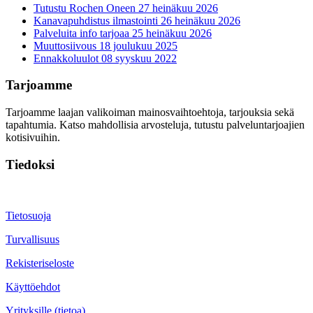
Tutustu Rochen Oneen
27 heinäkuu 2026
Kanavapuhdistus ilmastointi
26 heinäkuu 2026
Palveluita info tarjoaa
25 heinäkuu 2026
Muuttosiivous
18 joulukuu 2025
Ennakkoluulot
08 syyskuu 2022
Tarjoamme
Tarjoamme laajan valikoiman mainosvaihtoehtoja, tarjouksia sekä
tapahtumia. Katso mahdollisia arvosteluja, tutustu palveluntarjoajien
kotisivuihin.
Tiedoksi
Tietosuoja
Turvallisuus
Rekisteriseloste
Käyttöehdot
Yrityksille (tietoa)