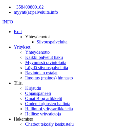
+358400800182
myynti(at)palveluita.info
INFO
Koti
Yhteydenotot
Siivouspalveluita
Yritykset
Yhteydenotto
Kaikki palvelut haku
Myynnissä ravintoloita
Löydä siivouspalveluita
Ravintolan ostajat
Ilmoitus (mainos) hinnasto
Tilisi
Kirjaudu
Ohjauspaneeli
Omat Blog artikkelit
Omien tarjousten hallinta
Hallinnoi yritysartikkeleita
Hallitse yritystietoja
Hakemisto
Chatbot tekoäly keskustelu