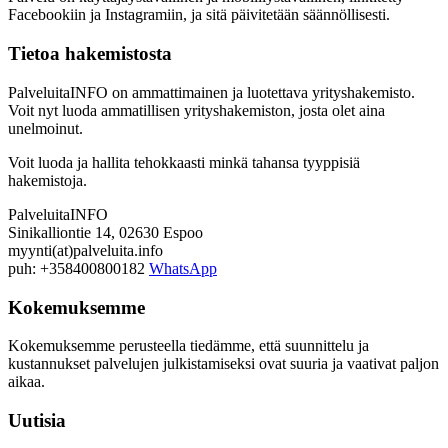
Facebookiin ja Instagramiin, ja sitä päivitetään säännöllisesti.
Tietoa hakemistosta
PalveluitaINFO on ammattimainen ja luotettava yrityshakemisto.
Voit nyt luoda ammatillisen yrityshakemiston, josta olet aina
unelmoinut.
Voit luoda ja hallita tehokkaasti minkä tahansa tyyppisiä
hakemistoja.
PalveluitaINFO
Sinikalliontie 14, 02630 Espoo
myynti(at)palveluita.info
puh: +358400800182
WhatsApp
Kokemuksemme
Kokemuksemme perusteella tiedämme, että suunnittelu ja
kustannukset palvelujen julkistamiseksi ovat suuria ja vaativat paljon
aikaa.
Uutisia