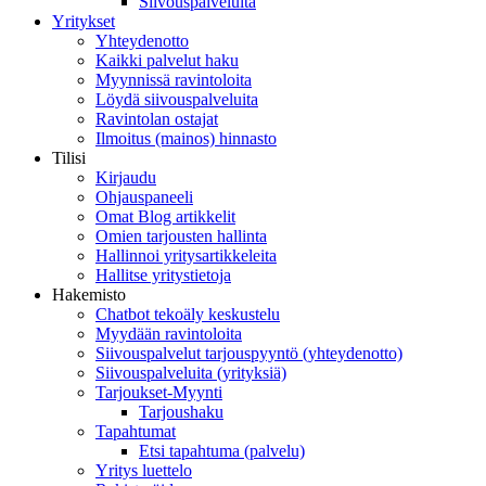
Siivouspalveluita
Yritykset
Yhteydenotto
Kaikki palvelut haku
Myynnissä ravintoloita
Löydä siivouspalveluita
Ravintolan ostajat
Ilmoitus (mainos) hinnasto
Tilisi
Kirjaudu
Ohjauspaneeli
Omat Blog artikkelit
Omien tarjousten hallinta
Hallinnoi yritysartikkeleita
Hallitse yritystietoja
Hakemisto
Chatbot tekoäly keskustelu
Myydään ravintoloita
Siivouspalvelut tarjouspyyntö (yhteydenotto)
Siivouspalveluita (yrityksiä)
Tarjoukset-Myynti
Tarjoushaku
Tapahtumat
Etsi tapahtuma (palvelu)
Yritys luettelo