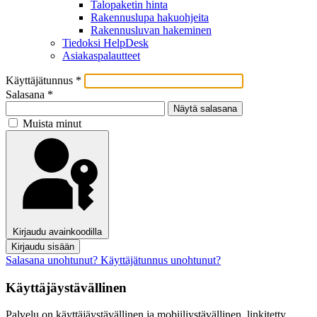
Talopaketin hinta
Rakennuslupa hakuohjeita
Rakennusluvan hakeminen
Tiedoksi HelpDesk
Asiakaspalautteet
Käyttäjätunnus
*
Salasana
*
Näytä salasana
Muista minut
Kirjaudu avainkoodilla
Kirjaudu sisään
Salasana unohtunut?
Käyttäjätunnus unohtunut?
Käyttäjäystävällinen
Palvelu on käyttäjäystävällinen ja mobiiliystävällinen, linkitetty