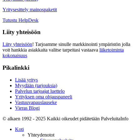
Yritysesittely mainospaketit
Tutustu HelpDesk
Liity yhteisöön
Liity yhteisöön
! Tarjoamme sinulle markkinointi ympäristön jolla
voit hankkia asiakkaita valitse tarpeitasi vastaava
liiketoiminta
kokonaisuus
Pikalinkki
Lisää yritys
Myydään (tarjouksia)
Palvelun tarjoajat luettelo
Yrityksen oma ohjauspaneeli
Vastuuvapauslauseke
Vieras Blogi
© alkaen 1992 - 2025 Kaikki oikeudet pidätetään PalveluitaInfo
Koti
Yhteydenotot