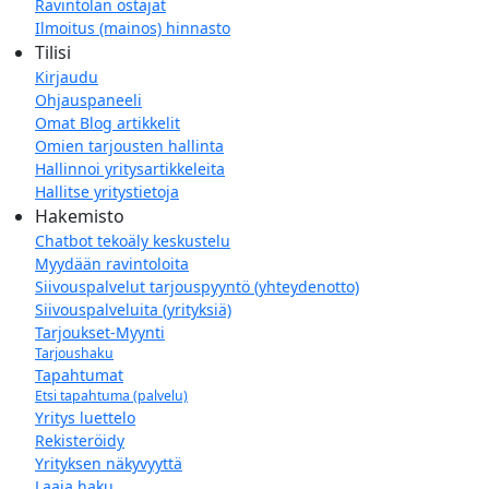
Ravintolan ostajat
Ilmoitus (mainos) hinnasto
Tilisi
Kirjaudu
Ohjauspaneeli
Omat Blog artikkelit
Omien tarjousten hallinta
Hallinnoi yritysartikkeleita
Hallitse yritystietoja
Hakemisto
Chatbot tekoäly keskustelu
Myydään ravintoloita
Siivouspalvelut tarjouspyyntö (yhteydenotto)
Siivouspalveluita (yrityksiä)
Tarjoukset-Myynti
Tarjoushaku
Tapahtumat
Etsi tapahtuma (palvelu)
Yritys luettelo
Rekisteröidy
Yrityksen näkyvyyttä
Laaja haku