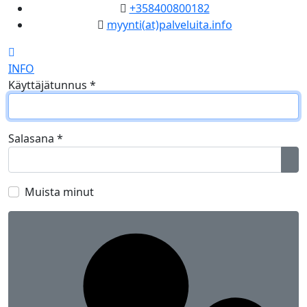
+358400800182
myynti(at)palveluita.info
INFO
Käyttäjätunnus
*
Salasana
*
Näy
Muista minut