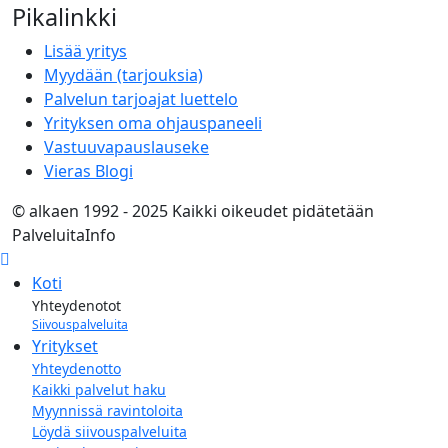
Pikalinkki
Lisää yritys
Myydään (tarjouksia)
Palvelun tarjoajat luettelo
Yrityksen oma ohjauspaneeli
Vastuuvapauslauseke
Vieras Blogi
© alkaen 1992 - 2025 Kaikki oikeudet pidätetään
PalveluitaInfo
Koti
Yhteydenotot
Siivouspalveluita
Yritykset
Yhteydenotto
Kaikki palvelut haku
Myynnissä ravintoloita
Löydä siivouspalveluita