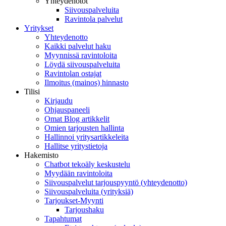
Yhteydenotot
Siivouspalveluita
Ravintola palvelut
Yritykset
Yhteydenotto
Kaikki palvelut haku
Myynnissä ravintoloita
Löydä siivouspalveluita
Ravintolan ostajat
Ilmoitus (mainos) hinnasto
Tilisi
Kirjaudu
Ohjauspaneeli
Omat Blog artikkelit
Omien tarjousten hallinta
Hallinnoi yritysartikkeleita
Hallitse yritystietoja
Hakemisto
Chatbot tekoäly keskustelu
Myydään ravintoloita
Siivouspalvelut tarjouspyyntö (yhteydenotto)
Siivouspalveluita (yrityksiä)
Tarjoukset-Myynti
Tarjoushaku
Tapahtumat