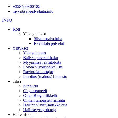
+358400800182
myynti(at)palveluita.info
INFO
Koti
Yhteydenotot
Siivouspalveluita
Ravintola palvelut
Yritykset
Yhteydenotto
Kaikki palvelut haku
Myynnissä ravintoloita
Löydä siivouspalveluita
Ravintolan ostajat
Ilmoitus (mainos) hinnasto
Tilisi
Kirjaudu
Ohjauspaneeli
Omat Blog artikkelit
Omien tarjousten hallinta
Hallinnoi yritysartikkeleita
Hallitse yritystietoja
Hakemisto