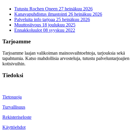
Tutustu Rochen Oneen
27 heinäkuu 2026
Kanavapuhdistus ilmastointi
26 heinäkuu 2026
Palveluita info tarjoaa
25 heinäkuu 2026
Muuttosiivous
18 joulukuu 2025
Ennakkoluulot
08 syyskuu 2022
Tarjoamme
Tarjoamme laajan valikoiman mainosvaihtoehtoja, tarjouksia sekä
tapahtumia. Katso mahdollisia arvosteluja, tutustu palveluntarjoajien
kotisivuihin.
Tiedoksi
Tietosuoja
Turvallisuus
Rekisteriseloste
Käyttöehdot