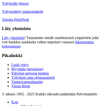
Yrityksille (tietoa)
Yritysesittely mainospaketit
Tutustu HelpDesk
Liity yhteisöön
Liity yhteisöön
! Tarjoamme sinulle markkinointi ympäristön jolla
voit hankkia asiakkaita valitse tarpeitasi vastaava
liiketoiminta
kokonaisuus
Pikalinkki
Lisää yritys
Myydään (tarjouksia)
Palvelun tarjoajat luettelo
Yrityksen oma ohjauspaneeli
Vastuuvapauslauseke
Vieras Blogi
© alkaen 1992 - 2025 Kaikki oikeudet pidätetään PalveluitaInfo
Koti