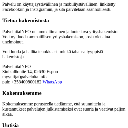
Palvelu on käyttäjäystävällinen ja mobiiliystävällinen, linkitetty
Facebookiin ja Instagramiin, ja sitä päivitetään säännöllisesti.
Tietoa hakemistosta
PalveluitaINFO on ammattimainen ja luotettava yrityshakemisto.
Voit nyt luoda ammatillisen yrityshakemiston, josta olet aina
unelmoinut.
Voit luoda ja hallita tehokkaasti minkä tahansa tyyppisiä
hakemistoja.
PalveluitaINFO
Sinikalliontie 14, 02630 Espoo
myynti(at)palveluita.info
puh: +358400800182
WhatsApp
Kokemuksemme
Kokemuksemme perusteella tiedämme, että suunnittelu ja
kustannukset palvelujen julkistamiseksi ovat suuria ja vaativat paljon
aikaa.
Uutisia