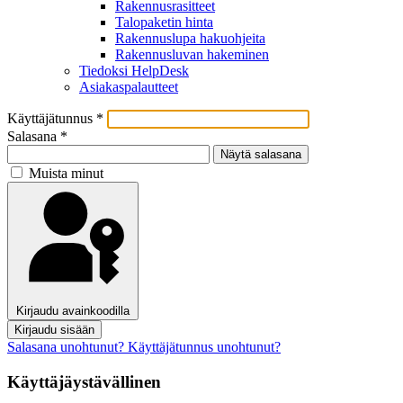
Rakennusrasitteet
Talopaketin hinta
Rakennuslupa hakuohjeita
Rakennusluvan hakeminen
Tiedoksi HelpDesk
Asiakaspalautteet
Käyttäjätunnus
*
Salasana
*
Näytä salasana
Muista minut
Kirjaudu avainkoodilla
Kirjaudu sisään
Salasana unohtunut?
Käyttäjätunnus unohtunut?
Käyttäjäystävällinen