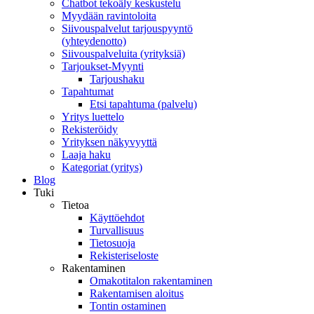
Chatbot tekoäly keskustelu
Myydään ravintoloita
Siivouspalvelut tarjouspyyntö
(yhteydenotto)
Siivouspalveluita (yrityksiä)
Tarjoukset-Myynti
Tarjoushaku
Tapahtumat
Etsi tapahtuma (palvelu)
Yritys luettelo
Rekisteröidy
Yrityksen näkyvyyttä
Laaja haku
Kategoriat (yritys)
Blog
Tuki
Tietoa
Käyttöehdot
Turvallisuus
Tietosuoja
Rekisteriseloste
Rakentaminen
Omakotitalon rakentaminen
Rakentamisen aloitus
Tontin ostaminen