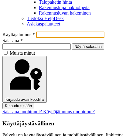
Talopaketin hinta
Rakennuslupa hakuohjeita
Rakennusluvan hakeminen
Tiedoksi HelpDesk
Asiakaspalautteet
Käyttäjätunnus
*
Salasana
*
Näytä salasana
Muista minut
Kirjaudu avainkoodilla
Kirjaudu sisään
Salasana unohtunut?
Käyttäjätunnus unohtunut?
Käyttäjäystävällinen
Palvelu on käyttäjäystävällinen ja mobiiliystävällinen, linkitetty