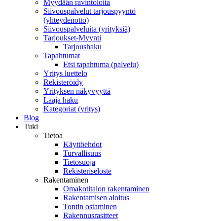
Myydään ravintoloita
Siivouspalvelut tarjouspyyntö
(yhteydenotto)
Siivouspalveluita (yrityksiä)
Tarjoukset-Myynti
Tarjoushaku
Tapahtumat
Etsi tapahtuma (palvelu)
Yritys luettelo
Rekisteröidy
Yrityksen näkyvyyttä
Laaja haku
Kategoriat (yritys)
Blog
Tuki
Tietoa
Käyttöehdot
Turvallisuus
Tietosuoja
Rekisteriseloste
Rakentaminen
Omakotitalon rakentaminen
Rakentamisen aloitus
Tontin ostaminen
Rakennusrasitteet