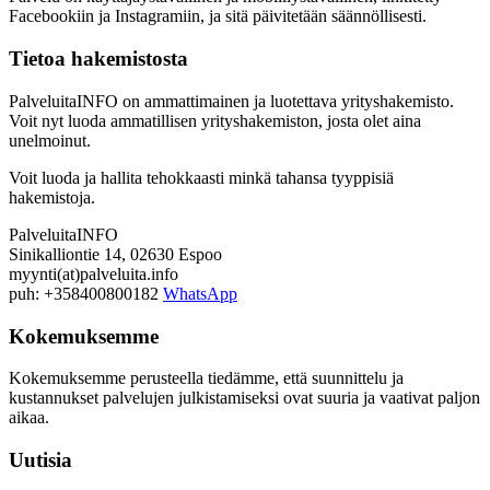
Facebookiin ja Instagramiin, ja sitä päivitetään säännöllisesti.
Tietoa hakemistosta
PalveluitaINFO on ammattimainen ja luotettava yrityshakemisto.
Voit nyt luoda ammatillisen yrityshakemiston, josta olet aina
unelmoinut.
Voit luoda ja hallita tehokkaasti minkä tahansa tyyppisiä
hakemistoja.
PalveluitaINFO
Sinikalliontie 14, 02630 Espoo
myynti(at)palveluita.info
puh: +358400800182
WhatsApp
Kokemuksemme
Kokemuksemme perusteella tiedämme, että suunnittelu ja
kustannukset palvelujen julkistamiseksi ovat suuria ja vaativat paljon
aikaa.
Uutisia