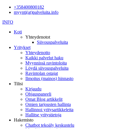
+358400800182
myynti(at)palveluita.info
INFO
Koti
Yhteydenotot
Siivouspalveluita
Yritykset
Yhteydenotto
Kaikki palvelut haku
Myynnissä ravintoloita
Löydä siivouspalveluita
Ravintolan ostajat
Ilmoitus (mainos) hinnasto
Tilisi
Kirjaudu
Ohjauspaneeli
Omat Blog artikkelit
Omien tarjousten hallinta
Hallinnoi yritysartikkeleita
Hallitse yritystietoja
Hakemisto
Chatbot tekoäly keskustelu