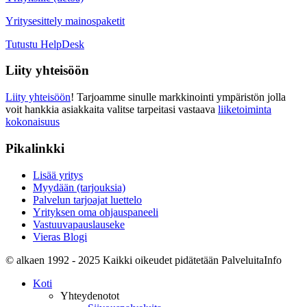
Yritysesittely mainospaketit
Tutustu HelpDesk
Liity yhteisöön
Liity yhteisöön
! Tarjoamme sinulle markkinointi ympäristön jolla
voit hankkia asiakkaita valitse tarpeitasi vastaava
liiketoiminta
kokonaisuus
Pikalinkki
Lisää yritys
Myydään (tarjouksia)
Palvelun tarjoajat luettelo
Yrityksen oma ohjauspaneeli
Vastuuvapauslauseke
Vieras Blogi
© alkaen 1992 - 2025 Kaikki oikeudet pidätetään PalveluitaInfo
Koti
Yhteydenotot