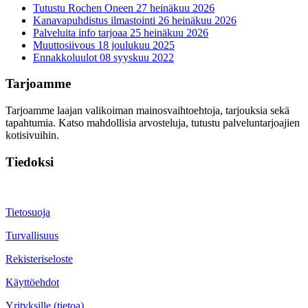
Tutustu Rochen Oneen
27 heinäkuu 2026
Kanavapuhdistus ilmastointi
26 heinäkuu 2026
Palveluita info tarjoaa
25 heinäkuu 2026
Muuttosiivous
18 joulukuu 2025
Ennakkoluulot
08 syyskuu 2022
Tarjoamme
Tarjoamme laajan valikoiman mainosvaihtoehtoja, tarjouksia sekä
tapahtumia. Katso mahdollisia arvosteluja, tutustu palveluntarjoajien
kotisivuihin.
Tiedoksi
Tietosuoja
Turvallisuus
Rekisteriseloste
Käyttöehdot
Yrityksille (tietoa)