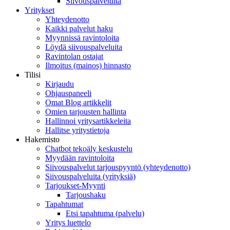
Siivouspalveluita
Yritykset
Yhteydenotto
Kaikki palvelut haku
Myynnissä ravintoloita
Löydä siivouspalveluita
Ravintolan ostajat
Ilmoitus (mainos) hinnasto
Tilisi
Kirjaudu
Ohjauspaneeli
Omat Blog artikkelit
Omien tarjousten hallinta
Hallinnoi yritysartikkeleita
Hallitse yritystietoja
Hakemisto
Chatbot tekoäly keskustelu
Myydään ravintoloita
Siivouspalvelut tarjouspyyntö (yhteydenotto)
Siivouspalveluita (yrityksiä)
Tarjoukset-Myynti
Tarjoushaku
Tapahtumat
Etsi tapahtuma (palvelu)
Yritys luettelo