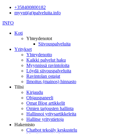
+358400800182
myynti(at)palveluita.info
INFO
Koti
Yhteydenotot
Siivouspalveluita
Yritykset
Yhteydenotto
Kaikki palvelut haku
Myynnissä ravintoloita
Löydä siivouspalveluita
Ravintolan ostajat
Ilmoitus (mainos) hinnasto
Tilisi
Kirjaudu
Ohjauspaneeli
Omat Blog artikkelit
Omien tarjousten hallinta
Hallinnoi yritysartikkeleita
Hallitse yritystietoja
Hakemisto
Chatbot tekoäly keskustelu