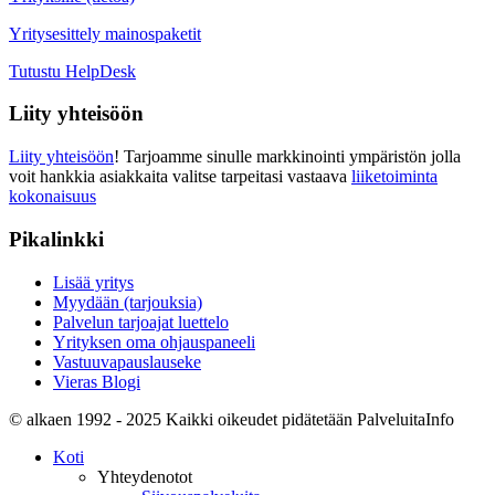
Yritysesittely mainospaketit
Tutustu HelpDesk
Liity yhteisöön
Liity yhteisöön
! Tarjoamme sinulle markkinointi ympäristön jolla
voit hankkia asiakkaita valitse tarpeitasi vastaava
liiketoiminta
kokonaisuus
Pikalinkki
Lisää yritys
Myydään (tarjouksia)
Palvelun tarjoajat luettelo
Yrityksen oma ohjauspaneeli
Vastuuvapauslauseke
Vieras Blogi
© alkaen 1992 - 2025 Kaikki oikeudet pidätetään PalveluitaInfo
Koti
Yhteydenotot