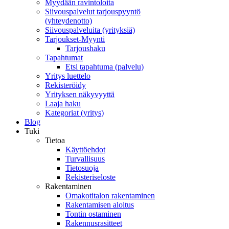
Myydään ravintoloita
Siivouspalvelut tarjouspyyntö
(yhteydenotto)
Siivouspalveluita (yrityksiä)
Tarjoukset-Myynti
Tarjoushaku
Tapahtumat
Etsi tapahtuma (palvelu)
Yritys luettelo
Rekisteröidy
Yrityksen näkyvyyttä
Laaja haku
Kategoriat (yritys)
Blog
Tuki
Tietoa
Käyttöehdot
Turvallisuus
Tietosuoja
Rekisteriseloste
Rakentaminen
Omakotitalon rakentaminen
Rakentamisen aloitus
Tontin ostaminen
Rakennusrasitteet