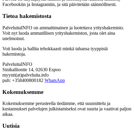
Facebookiin ja Instagramiin, ja sitä päivitetään säännöllisesti.
Tietoa hakemistosta
PalveluitaINFO on ammattimainen ja luotettava yrityshakemisto.
Voit nyt luoda ammatillisen yrityshakemiston, josta olet aina
unelmoinut.
Voit luoda ja hallita tehokkaasti minkä tahansa tyyppisiä
hakemistoja.
PalveluitaINFO
Sinikalliontie 14, 02630 Espoo
myynti(at)palveluita.info
puh: +358400800182
WhatsApp
Kokemuksemme
Kokemuksemme perusteella tiedämme, että suunnittelu ja
kustannukset palvelujen julkistamiseksi ovat suuria ja vaativat paljon
aikaa.
Uutisia