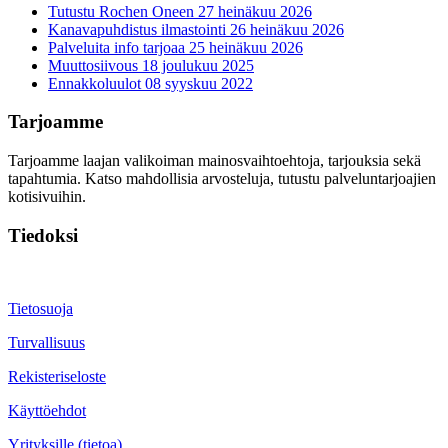
Tutustu Rochen Oneen
27 heinäkuu 2026
Kanavapuhdistus ilmastointi
26 heinäkuu 2026
Palveluita info tarjoaa
25 heinäkuu 2026
Muuttosiivous
18 joulukuu 2025
Ennakkoluulot
08 syyskuu 2022
Tarjoamme
Tarjoamme laajan valikoiman mainosvaihtoehtoja, tarjouksia sekä
tapahtumia. Katso mahdollisia arvosteluja, tutustu palveluntarjoajien
kotisivuihin.
Tiedoksi
Tietosuoja
Turvallisuus
Rekisteriseloste
Käyttöehdot
Yrityksille (tietoa)