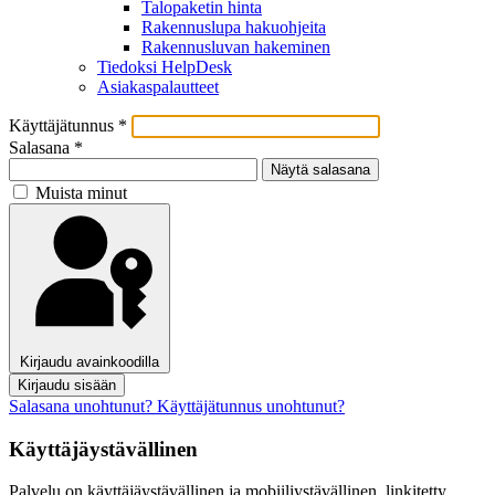
Talopaketin hinta
Rakennuslupa hakuohjeita
Rakennusluvan hakeminen
Tiedoksi HelpDesk
Asiakaspalautteet
Käyttäjätunnus
*
Salasana
*
Näytä salasana
Muista minut
Kirjaudu avainkoodilla
Kirjaudu sisään
Salasana unohtunut?
Käyttäjätunnus unohtunut?
Käyttäjäystävällinen
Palvelu on käyttäjäystävällinen ja mobiiliystävällinen, linkitetty