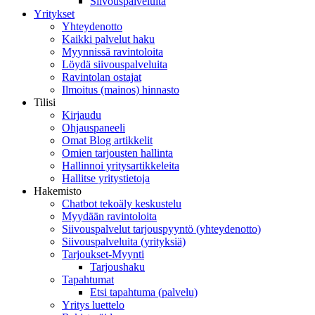
Siivouspalveluita
Yritykset
Yhteydenotto
Kaikki palvelut haku
Myynnissä ravintoloita
Löydä siivouspalveluita
Ravintolan ostajat
Ilmoitus (mainos) hinnasto
Tilisi
Kirjaudu
Ohjauspaneeli
Omat Blog artikkelit
Omien tarjousten hallinta
Hallinnoi yritysartikkeleita
Hallitse yritystietoja
Hakemisto
Chatbot tekoäly keskustelu
Myydään ravintoloita
Siivouspalvelut tarjouspyyntö (yhteydenotto)
Siivouspalveluita (yrityksiä)
Tarjoukset-Myynti
Tarjoushaku
Tapahtumat
Etsi tapahtuma (palvelu)
Yritys luettelo