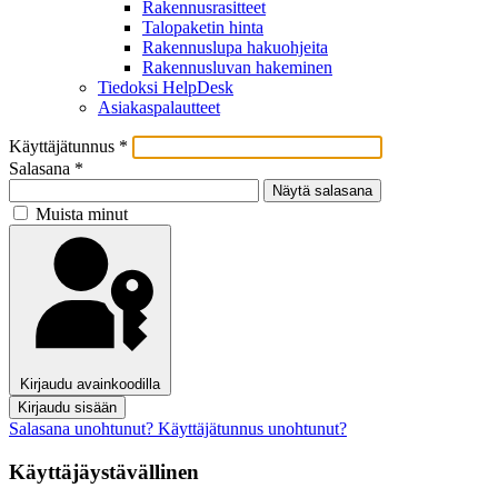
Rakennusrasitteet
Talopaketin hinta
Rakennuslupa hakuohjeita
Rakennusluvan hakeminen
Tiedoksi HelpDesk
Asiakaspalautteet
Käyttäjätunnus
*
Salasana
*
Näytä salasana
Muista minut
Kirjaudu avainkoodilla
Kirjaudu sisään
Salasana unohtunut?
Käyttäjätunnus unohtunut?
Käyttäjäystävällinen