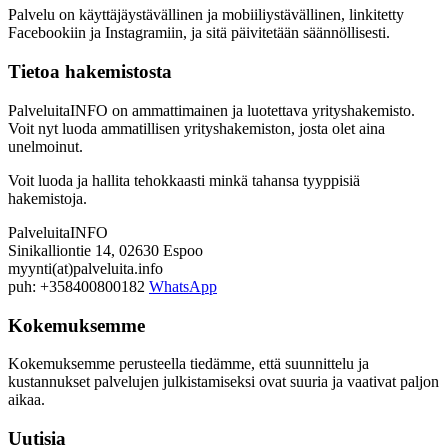
Palvelu on käyttäjäystävällinen ja mobiiliystävällinen, linkitetty
Facebookiin ja Instagramiin, ja sitä päivitetään säännöllisesti.
Tietoa hakemistosta
PalveluitaINFO on ammattimainen ja luotettava yrityshakemisto.
Voit nyt luoda ammatillisen yrityshakemiston, josta olet aina
unelmoinut.
Voit luoda ja hallita tehokkaasti minkä tahansa tyyppisiä
hakemistoja.
PalveluitaINFO
Sinikalliontie 14, 02630 Espoo
myynti(at)palveluita.info
puh: +358400800182
WhatsApp
Kokemuksemme
Kokemuksemme perusteella tiedämme, että suunnittelu ja
kustannukset palvelujen julkistamiseksi ovat suuria ja vaativat paljon
aikaa.
Uutisia