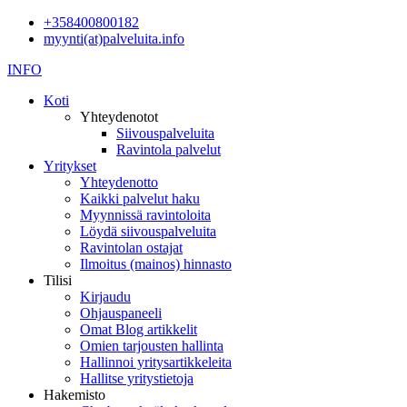
+358400800182
myynti(at)palveluita.info
INFO
Koti
Yhteydenotot
Siivouspalveluita
Ravintola palvelut
Yritykset
Yhteydenotto
Kaikki palvelut haku
Myynnissä ravintoloita
Löydä siivouspalveluita
Ravintolan ostajat
Ilmoitus (mainos) hinnasto
Tilisi
Kirjaudu
Ohjauspaneeli
Omat Blog artikkelit
Omien tarjousten hallinta
Hallinnoi yritysartikkeleita
Hallitse yritystietoja
Hakemisto