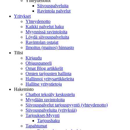
Yhteydenotot
Siivouspalveluita
Ravintola palvelut
Yritykset
Yhteydenotto
Kaikki palvelut haku
Myynnissä ravintoloita
Löydä siivouspalveluita
Ravintolan ostajat
Ilmoitus (mainos) hinnasto
Tilisi
Kirjaudu
Ohjauspaneeli
Omat Blog artikkelit
Omien tarjousten hallinta
Hallinnoi yritysartikkeleita
Hallitse yritystietoja
Hakemisto
Chatbot tekoäly keskustelu
Myydään ravintoloita
Siivouspalvelut tarjouspyyntö (yhteydenotto)
Siivouspalveluita (yrityksiä)
Tarjoukset-Myynti
Tarjoushaku
Tapahtumat