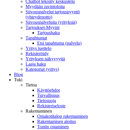
Chatbot tekoäly keskustelu
Myydään ravintoloita
Siivouspalvelut tarjouspyyntö
(yhteydenotto)
Siivouspalveluita (yrityksiä)
Tarjoukset-Myynti
Tarjoushaku
Tapahtumat
Etsi tapahtuma (palvelu)
Yritys luettelo
Rekisteröidy
Yrityksen näkyvyyttä
Laaja haku
Kategoriat (yritys)
Blog
Tuki
Tietoa
Käyttöehdot
Turvallisuus
Tietosuoja
Rekisteriseloste
Rakentaminen
Omakotitalon rakentaminen
Rakentamisen aloitus
Tontin ostaminen