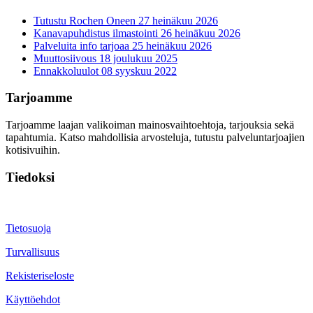
Tutustu Rochen Oneen
27 heinäkuu 2026
Kanavapuhdistus ilmastointi
26 heinäkuu 2026
Palveluita info tarjoaa
25 heinäkuu 2026
Muuttosiivous
18 joulukuu 2025
Ennakkoluulot
08 syyskuu 2022
Tarjoamme
Tarjoamme laajan valikoiman mainosvaihtoehtoja, tarjouksia sekä
tapahtumia. Katso mahdollisia arvosteluja, tutustu palveluntarjoajien
kotisivuihin.
Tiedoksi
Tietosuoja
Turvallisuus
Rekisteriseloste
Käyttöehdot