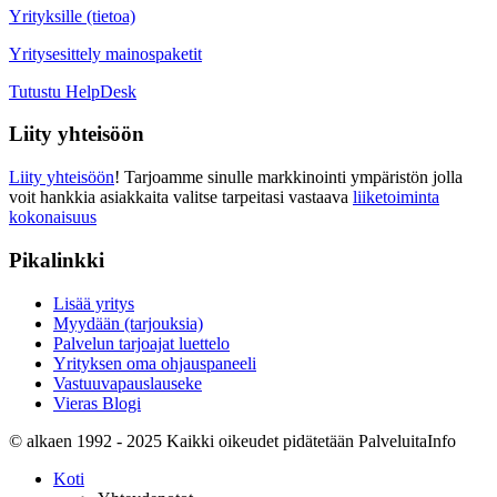
Yrityksille (tietoa)
Yritysesittely mainospaketit
Tutustu HelpDesk
Liity yhteisöön
Liity yhteisöön
! Tarjoamme sinulle markkinointi ympäristön jolla
voit hankkia asiakkaita valitse tarpeitasi vastaava
liiketoiminta
kokonaisuus
Pikalinkki
Lisää yritys
Myydään (tarjouksia)
Palvelun tarjoajat luettelo
Yrityksen oma ohjauspaneeli
Vastuuvapauslauseke
Vieras Blogi
© alkaen 1992 - 2025 Kaikki oikeudet pidätetään PalveluitaInfo
Koti