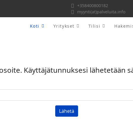
+358400800182
myynti(at)palveluita.info
Koti
Yritykset
Tilisi
Hakemi
iosoite. Käyttäjätunnuksesi lähetetään 
Lähetä