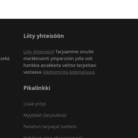
Liity yhteisöön
Liity yhteisöön
! Tarjoamme sinulle
 sekä
markkinointi ympäristön jolla voit
hankkia asiakkaita valitse tarpeitasi
vastaava
liiketoiminta kokonaisuus
Pikalinkki
Lisää yritys
Myydään (tarjouksia)
Palvelun tarjoajat luettelo
Yrityksen oma ohjauspaneeli