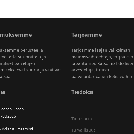
emuksemme
Tarjoamme
uksemme perusteella
Tarjoamme laajan valikoiman
me, että suunnittelu ja
mainosvaihtoehtoja, tarjouksia
nukset palvelujen
tapahtumia. Katso mahdollisia
amiseksi ovat suuria ja vaativat
arvosteluja, tutustu
aikaa.
palveluntarjoajien kotisivuihin.
ia
Tiedoksi
 Rochen Oneen
äkuu 2026
Tietosuoja
uhdistus ilmastointi
Turvallisuus