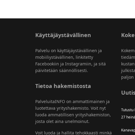
Käyttäjäystävällinen
Kok
Palvelu on käyttäjäystävällinen ja
Kokem
mobiiliystävällinen, linkitetty
tiedäm
Facebookiin ja Instagramiin, ja sitä
kustan
päivitetään säännöllisesti.
julkist
paljon 
Tietoa hakemistosta
Uutis
PalveluitaINFO on ammattimainen ja
luotettava yrityshakemisto. Voit nyt
Tutustu
luoda ammatillisen yrityshakemiston,
27 hein
josta olet aina unelmoinut.
Kanavap
Voit luoda ja hallita tehokkaasti minkä