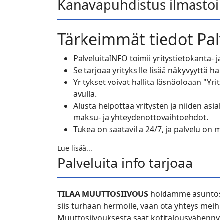
Kanavapuhdistus ilmastoi
Tärkeimmät tiedot
Pal
PalveluitaINFO toimii yritystietokanta- ja
Se tarjoaa yrityksille lisää näkyvyyttä 
Yritykset voivat hallita läsnäoloaan "Yri
avulla.
Alusta helpottaa yritysten ja niiden asia
maksu- ja yhteydenottovaihtoehdot.
Tukea on saatavilla 24/7, ja palvelu on m
Lue lisää...
Palveluita info tarjoaa
TILAA MUUTTOSIIVOUS
hoidamme asuntosi 
siis turhaan hermoile, vaan ota yhteys meihi
Muuttosiivouksesta saat kotitalousvähennyk