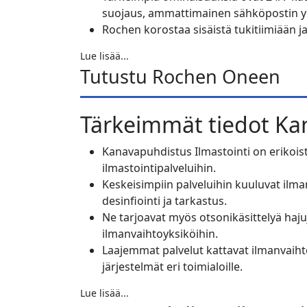
suojaus, ammattimainen sähköpostin yl
Rochen korostaa sisäistä tukitiimiään j
Lue lisää...
Tutustu Rochen Oneen
Tärkeimmät tiedot
Ka
Kanavapuhdistus Ilmastointi on erikoist
ilmastointipalveluihin.
Keskeisimpiin palveluihin kuuluvat ilma
desinfiointi ja tarkastus.
Ne tarjoavat myös otsonikäsittelyä haj
ilmanvaihtoyksiköihin.
Laajemmat palvelut kattavat ilmanvaih
järjestelmät eri toimialoille.
Lue lisää...