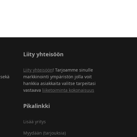
Liity yhteisöön
Liity yhteisöön
! Tarjoamme sinulle
 sekä
markkinointi ympäristön jolla voit
hankkia asiakkaita valitse tarpeitasi
vastaava
liiketoiminta kokonaisuus
Pikalinkki
Lisää yritys
Myydään (tarjouksia)