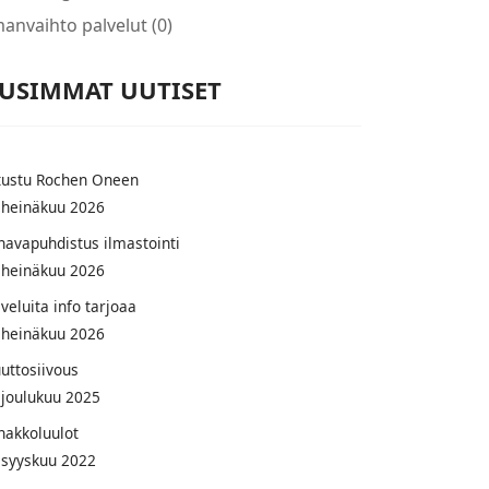
manvaihto palvelut (0)
USIMMAT UUTISET
tustu Rochen Oneen
 heinäkuu 2026
navapuhdistus ilmastointi
 heinäkuu 2026
veluita info tarjoaa
 heinäkuu 2026
uttosiivous
 joulukuu 2025
nakkoluulot
 syyskuu 2022