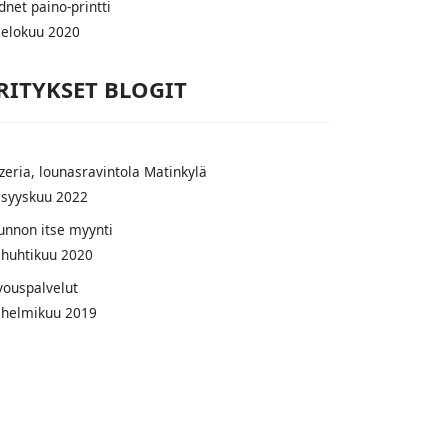
dnet paino-printti
 elokuu 2020
RITYKSET BLOGIT
zzeria, lounasravintola Matinkylä
 syyskuu 2022
unnon itse myynti
 huhtikuu 2020
ivouspalvelut
 helmikuu 2019