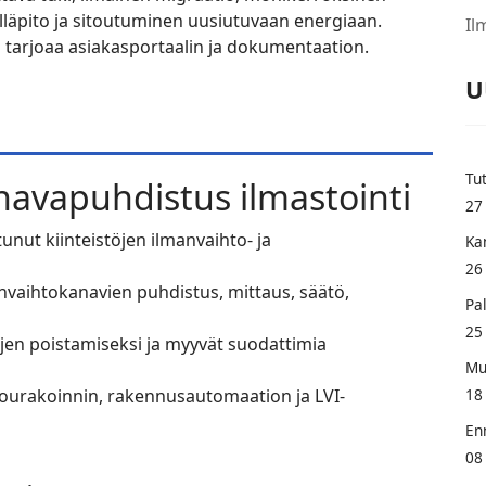
läpito ja sitoutuminen uusiutuvaan energiaan.
Il
a tarjoaa asiakasportaalin ja dokumentaation.
U
Tu
navapuhdistus ilmastointi
27
unut kiinteistöjen ilmanvaihto- ja
Ka
26
nvaihtokanavien puhdistus, mittaus, säätö,
Pal
25
ujen poistamiseksi ja myyvät suodattimia
Mu
tourakoinnin, rakennusautomaation ja LVI-
18
En
08