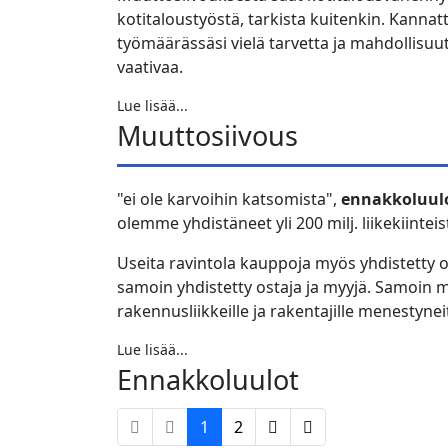
kotitaloustyöstä, tarkista kuitenkin. Kanna
työmäärässäsi vielä tarvetta ja mahdollisuut
vaativaa.
Lue lisää...
Muuttosiivous
"ei ole karvoihin katsomista",
ennakkoluul
olemme yhdistäneet yli 200 milj. liikekiinte
Useita ravintola kauppoja myös yhdistetty o
samoin yhdistetty ostaja ja myyjä. Samoin mo
rakennusliikkeille ja rakentajille menestynei
Lue lisää...
Ennakkoluulot
1
2