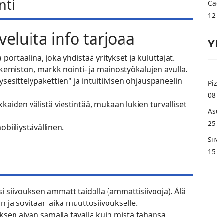
nti
Ca
12
veluita info tarjoaa
Y
 portaalina, joka yhdistää yritykset ja kuluttajat.
hakemiston, markkinointi- ja mainostyökalujen avulla.
tysesittelypakettien" ja intuitiivisen ohjauspaneelin
Pi
08
kkaiden välistä viestintää, mukaan lukien turvalliset
As
25
obiiliystävällinen.
Si
15
siivouksen ammattitaidolla (ammattisiivooja). Älä
n ja sovitaan aika muuttosiivoukselle.
sen aivan samalla tavalla kuin mistä tahansa