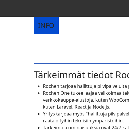
INFO
Tärkeimmät tiedot
Ro
Rochen tarjoaa hallittuja pilvipalvelui
Rochen One tukee laajaa valikoimaa tek
verkkokauppa-alustoja, kuten WooCommer
kuten Laravel, React ja Node.js.
Yritys tarjoaa myös "hallittuja pilvipalv
räätälöityihin teknisiin ympäristöihin.
Tärkeimpiä ominaisuuksia ovat 24/7 kat