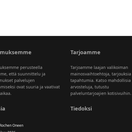
emuksemme
Tarjoamme
uksemme perusteella
Tarjoamme laajan valikoiman
me, että suunnittelu ja
mainosvaihtoehtoja, tarjouksia
nukset palvelujen
tapahtumia. Katso mahdollisia
amiseksi ovat suuria ja vaativat
arvosteluja, tutustu
aikaa.
palveluntarjoajien kotisivuihin.
ia
Tiedoksi
 Rochen Oneen