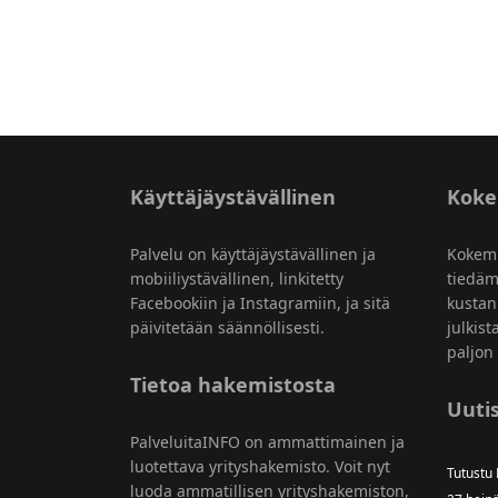
Käyttäjäystävällinen
Kok
Palvelu on käyttäjäystävällinen ja
Kokem
mobiiliystävällinen, linkitetty
tiedäm
Facebookiin ja Instagramiin, ja sitä
kustan
päivitetään säännöllisesti.
julkist
paljon 
Tietoa hakemistosta
Uutis
PalveluitaINFO on ammattimainen ja
luotettava yrityshakemisto. Voit nyt
Tutustu
luoda ammatillisen yrityshakemiston,