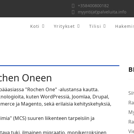
+358400800182
myynti(at)palveluita.info
Koti
Yritykset
Tilisi
Hakemi
B
chen Oneen
ta pääasiassa "Rochen One" -alustansa kautta.
Si
nologioita, kuten WordPressiä, Joomlaa, Drupal,
Ra
ce ja Magento, sekä erilaisia ​​kehityskehyksiä,
My
elimia" (MCS) suuren liikenteen tarpeisiin ja
Ra
Vi
tava tuki, ilmainen migraatio, monikerroksinen