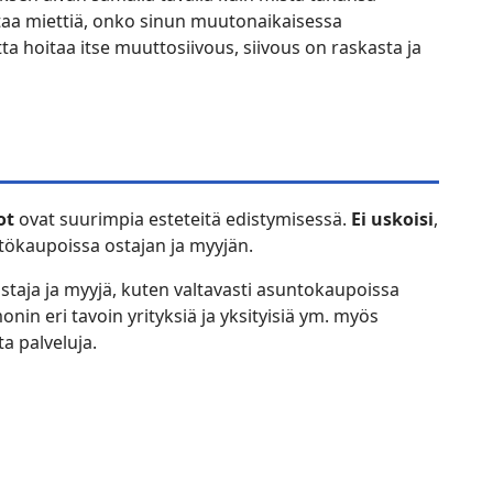
ttaa miettiä, onko sinun muutonaikaisessa
ta hoitaa itse muuttosiivous, siivous on raskasta ja
ot
ovat suurimpia esteteitä edistymisessä.
Ei uskoisi
,
istökaupoissa ostajan ja myyjän.
staja ja myyjä, kuten valtavasti asuntokaupoissa
nin eri tavoin yrityksiä ja yksityisiä ym. myös
ta palveluja.