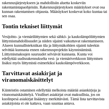
rakennusjärjestykseen ja mahdollisiin aluetta koskeviin
rakentamistapaohjeisiin. Rakennusjärjestyksen määräykset ovat osa
kunnan rakentamisen ohjausta. Määräykset koskevat koko kuntaa tai
sen osaa.
Tontin tekniset liittymät
Vesijohto- ja viemäriliittymien sekä sähkö- ja kaukolämpöliittymien
liittymismahdollisuudet ja niiden sijainti vaikuttavat rakentamiseen.
Alueen kunnallistekniikan tila ja liittymäkohtien sijainti tuleekin
selvittää kunnasta ennen rakennusprojektin käynnistämistä.
Liittymismaksujen suuruudet selviävät kunnasta. Kunta voi
edellyttää uudisrakennukselta vesi- ja viemäriverkkoon liittymisen
lisäksi myös liittymistä esimerkiksi kaukolämpöverkkoon.
Tarvittavat asiakirjat ja
viranomaiskäsittelyt
Kiinteistön ostaminen edellyttää melkoista määrää asiankirjoja ja
viranomaiskäsittelyä. Viralliset asiakirjat ovat maksullisia, jos on
kuolinpesä asiakirjat lisääntyy merkittävästi. Tämä lista tarvittavista
asiakirjoista ei ole kattava, vaan suuntaa antava.