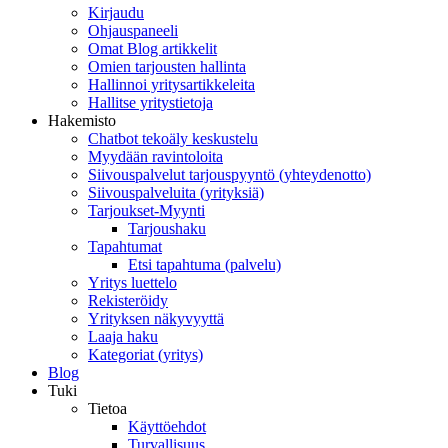
Kirjaudu
Ohjauspaneeli
Omat Blog artikkelit
Omien tarjousten hallinta
Hallinnoi yritysartikkeleita
Hallitse yritystietoja
Hakemisto
Chatbot tekoäly keskustelu
Myydään ravintoloita
Siivouspalvelut tarjouspyyntö (yhteydenotto)
Siivouspalveluita (yrityksiä)
Tarjoukset-Myynti
Tarjoushaku
Tapahtumat
Etsi tapahtuma (palvelu)
Yritys luettelo
Rekisteröidy
Yrityksen näkyvyyttä
Laaja haku
Kategoriat (yritys)
Blog
Tuki
Tietoa
Käyttöehdot
Turvallisuus