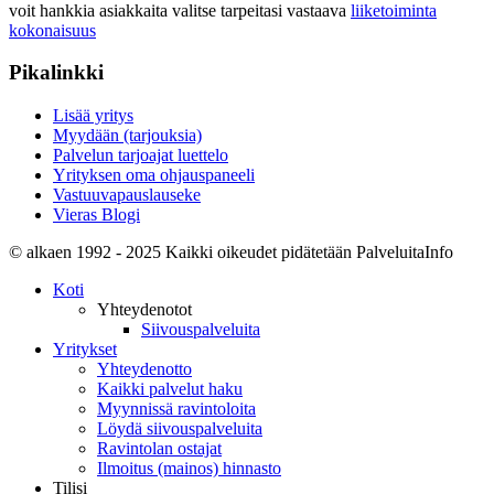
voit hankkia asiakkaita valitse tarpeitasi vastaava
liiketoiminta
kokonaisuus
Pikalinkki
Lisää yritys
Myydään (tarjouksia)
Palvelun tarjoajat luettelo
Yrityksen oma ohjauspaneeli
Vastuuvapauslauseke
Vieras Blogi
© alkaen 1992 - 2025 Kaikki oikeudet pidätetään PalveluitaInfo
Koti
Yhteydenotot
Siivouspalveluita
Yritykset
Yhteydenotto
Kaikki palvelut haku
Myynnissä ravintoloita
Löydä siivouspalveluita
Ravintolan ostajat
Ilmoitus (mainos) hinnasto
Tilisi