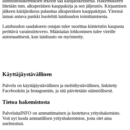
lainhuutohakemuksen tekoon saa käräjäoikeudesta. Hakemukseen
liitetään mm. alkuperäinen kauppakirja ja sen jäljennös. Kirjaamisen
jälkeen käräjäoikeus palauttaa alkuperäisen kauppakirjan. Yleensä
lainan antava pankki huolehtii lainhuudon toimittamisesta.
Lainhuudon saadakseen ostajan tulee suorittaa kiinteistön kaupasta
perittävä varainsiirtovero. Määräalan lohkominen tulee vireille
automaattisesti, kun lainhuuto on myönnetty.
Käyttäjäystävällinen
Palvelu on käyttäjäystävällinen ja mobiiliystävällinen, linkitetty
Facebookiin ja Instagramiin, ja sitä päivitetään säännöllisesti.
Tietoa hakemistosta
PalveluitaINFO on ammattimainen ja luotettava yrityshakemisto.
Voit nyt luoda ammatillisen yrityshakemiston, josta olet aina
unelmoinut.