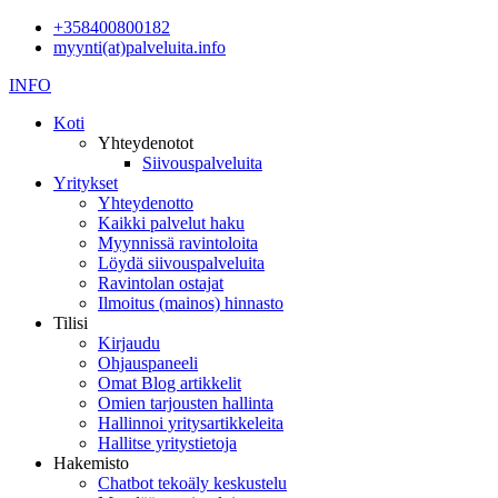
+358400800182
myynti(at)palveluita.info
INFO
Koti
Yhteydenotot
Siivouspalveluita
Yritykset
Yhteydenotto
Kaikki palvelut haku
Myynnissä ravintoloita
Löydä siivouspalveluita
Ravintolan ostajat
Ilmoitus (mainos) hinnasto
Tilisi
Kirjaudu
Ohjauspaneeli
Omat Blog artikkelit
Omien tarjousten hallinta
Hallinnoi yritysartikkeleita
Hallitse yritystietoja
Hakemisto
Chatbot tekoäly keskustelu