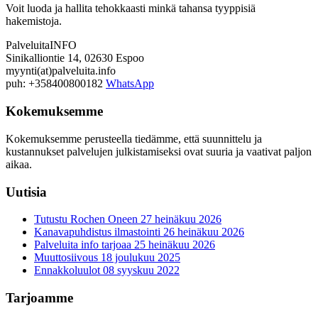
Voit luoda ja hallita tehokkaasti minkä tahansa tyyppisiä
hakemistoja.
PalveluitaINFO
Sinikalliontie 14, 02630 Espoo
myynti(at)palveluita.info
puh: +358400800182
WhatsApp
Kokemuksemme
Kokemuksemme perusteella tiedämme, että suunnittelu ja
kustannukset palvelujen julkistamiseksi ovat suuria ja vaativat paljon
aikaa.
Uutisia
Tutustu Rochen Oneen
27 heinäkuu 2026
Kanavapuhdistus ilmastointi
26 heinäkuu 2026
Palveluita info tarjoaa
25 heinäkuu 2026
Muuttosiivous
18 joulukuu 2025
Ennakkoluulot
08 syyskuu 2022
Tarjoamme