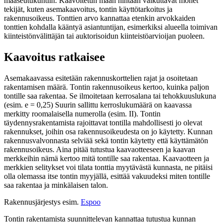
maaseutukuntiin. Kaavoitetun maan hintaan vaikuttavat monet
tekijät, kuten asemakaavoitus, tontin käyttötarkoitus ja
rakennusoikeus. Tonttien arvo kannattaa etenkin arvokkaiden
tonttien kohdalla kääntyä asiantuntijan, esimerkiksi alueella toimivan
kiinteistönvälittäjän tai auktorisoidun kiinteistöarvioijan puoleen.
Kaavoitus ratkaisee
Asemakaavassa esitetään rakennuskorttelien rajat ja osoitetaan
rakentamisen määrä. Tontin rakennusoikeus kertoo, kuinka paljon
tontille saa rakentaa. Se ilmoitetaan kerrosalana tai tehokkuuslukuna
(esim. e = 0,25) Suurin sallittu kerroslukumäärä on kaavassa
merkitty roomalaisella numerolla (esim. II). Tontin
täydennysrakentamista rajoittavat tontilla mahdollisesti jo olevat
rakennukset, joihin osa rakennusoikeudesta on jo käytetty. Kunnan
rakennusvalvonnasta selviää sekä tontin käytetty että käyttämätön
rakennusoikeus. Aina pitää tutustua kaavaotteeseen ja kaavan
merkkeihin nämä kertoo mitä tontille saa rakentaa. Kaavaotteen ja
merkkien selitykset voi tilata tonttia myytävästä kunnasta, ne pitäisi
olla olemassa itse tontin myyjällä, esittää vakuudeksi miten tontille
saa rakentaa ja minkälaisen talon.
Rakennusjärjestys esim.
Espoo
Tontin rakentamista suunnittelevan kannattaa tutustua kunnan