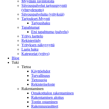
Myydään ravintoloita
Siivouspalvelut tarjouspyyntö
(yhteydenotto)
Siivouspalveluita (yrityksiä)
Tarjoukset-Myynti
Tarjoushaku
Tapahtumat
Etsi tapahtuma (palvelu)
Yritys luettelo
Rekisteröidy
Yrityksen näkyvyyttä
Laaja haku
Kategoriat (yritys)
Blog
Tuki
Tietoa
Käyttöehdot
Turvallisuus
Tietosuoja
Rekisteriseloste
Rakentaminen
Omakotitalon rakentaminen
Rakentamisen aloitus
Tontin ostaminen
Rakennusrasitteet