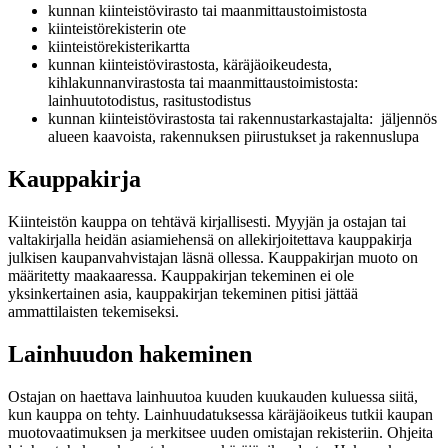
kunnan kiinteistövirasto tai maanmittaustoimistosta
kiinteistörekisterin ote
kiinteistörekisterikartta
kunnan kiinteistövirastosta, käräjäoikeudesta,
kihlakunnanvirastosta tai maanmittaustoimistosta:
lainhuutotodistus, rasitustodistus
kunnan kiinteistövirastosta tai rakennustarkastajalta: jäljennös
alueen kaavoista, rakennuksen piirustukset ja rakennuslupa
Kauppakirja
Kiinteistön kauppa on tehtävä kirjallisesti. Myyjän ja ostajan tai
valtakirjalla heidän asiamiehensä on allekirjoitettava kauppakirja
julkisen kaupanvahvistajan läsnä ollessa. Kauppakirjan muoto on
määritetty maakaaressa. Kauppakirjan tekeminen ei ole
yksinkertainen asia, kauppakirjan tekeminen pitisi jättää
ammattilaisten tekemiseksi.
Lainhuudon hakeminen
Ostajan on haettava lainhuutoa kuuden kuukauden kuluessa siitä,
kun kauppa on tehty. Lainhuudatuksessa käräjäoikeus tutkii kaupan
muotovaatimuksen ja merkitsee uuden omistajan rekisteriin. Ohjeita