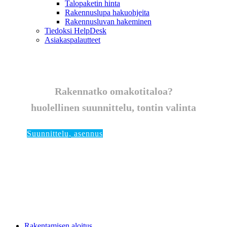
Talopaketin hinta
Rakennuslupa hakuohjeita
Rakennusluvan hakeminen
Tiedoksi HelpDesk
Asiakaspalautteet
Rakennatko omakotitaloa?
huolellinen suunnittelu,
tontin valinta
Suunnittelu, asennus
IV saneeraus
IV järjestelmän
asennukset
Tarjouspyyntö ym. asiat
Rakentamisen aloitus