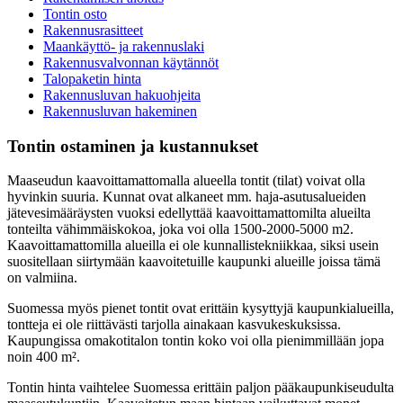
Tontin osto
Rakennusrasitteet
Maankäyttö- ja rakennuslaki
Rakennusvalvonnan käytännöt
Talopaketin hinta
Rakennusluvan hakuohjeita
Rakennusluvan hakeminen
Tontin ostaminen ja kustannukset
Maaseudun kaavoittamattomalla alueella tontit (tilat) voivat olla
hyvinkin suuria. Kunnat ovat alkaneet mm. haja-asutusalueiden
jätevesimääräysten vuoksi edellyttää kaavoittamattomilta alueilta
tonteilta vähimmäiskokoa, joka voi olla 1500-2000-5000 m2.
Kaavoittamattomilla alueilla ei ole kunnallistekniikkaa, siksi usein
suositellaan siirtymään kaavoitetuille kaupunki alueille joissa tämä
on valmiina.
Suomessa myös pienet tontit ovat erittäin kysyttyjä kaupunkialueilla,
tontteja ei ole riittävästi tarjolla ainakaan kasvukeskuksissa.
Kaupungissa omakotitalon tontin koko voi olla pienimmillään jopa
noin 400 m².
Tontin hinta vaihtelee Suomessa erittäin paljon pääkaupunkiseudulta