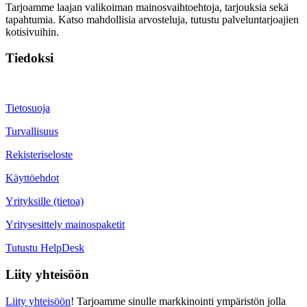
Tarjoamme laajan valikoiman mainosvaihtoehtoja, tarjouksia sekä
tapahtumia. Katso mahdollisia arvosteluja, tutustu palveluntarjoajien
kotisivuihin.
Tiedoksi
Tietosuoja
Turvallisuus
Rekisteriseloste
Käyttöehdot
Yrityksille (tietoa)
Yritysesittely mainospaketit
Tutustu HelpDesk
Liity yhteisöön
Liity yhteisöön
! Tarjoamme sinulle markkinointi ympäristön jolla