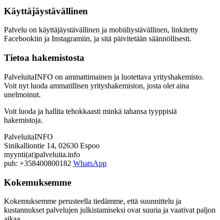
Käyttäjäystävällinen
Palvelu on käyttäjäystävällinen ja mobiiliystävällinen, linkitetty
Facebookiin ja Instagramiin, ja sitä päivitetään säännöllisesti.
Tietoa hakemistosta
PalveluitaINFO on ammattimainen ja luotettava yrityshakemisto.
Voit nyt luoda ammatillisen yrityshakemiston, josta olet aina
unelmoinut.
Voit luoda ja hallita tehokkaasti minkä tahansa tyyppisiä
hakemistoja.
PalveluitaINFO
Sinikalliontie 14, 02630 Espoo
myynti(at)palveluita.info
puh: +358400800182
WhatsApp
Kokemuksemme
Kokemuksemme perusteella tiedämme, että suunnittelu ja
kustannukset palvelujen julkistamiseksi ovat suuria ja vaativat paljon
aikaa.