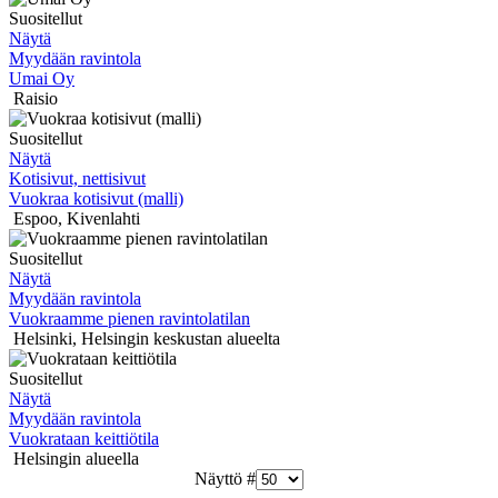
Suositellut
Näytä
Myydään ravintola
Umai Oy
Raisio
Suositellut
Näytä
Kotisivut, nettisivut
Vuokraa kotisivut (malli)
Espoo
,
Kivenlahti
Suositellut
Näytä
Myydään ravintola
Vuokraamme pienen ravintolatilan
Helsinki
,
Helsingin keskustan alueelta
Suositellut
Näytä
Myydään ravintola
Vuokrataan keittiötila
Helsingin alueella
Näyttö #