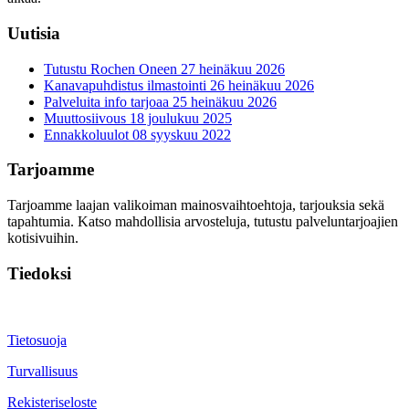
Uutisia
Tutustu Rochen Oneen
27 heinäkuu 2026
Kanavapuhdistus ilmastointi
26 heinäkuu 2026
Palveluita info tarjoaa
25 heinäkuu 2026
Muuttosiivous
18 joulukuu 2025
Ennakkoluulot
08 syyskuu 2022
Tarjoamme
Tarjoamme laajan valikoiman mainosvaihtoehtoja, tarjouksia sekä
tapahtumia. Katso mahdollisia arvosteluja, tutustu palveluntarjoajien
kotisivuihin.
Tiedoksi
Tietosuoja
Turvallisuus
Rekisteriseloste