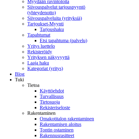
Myydään ravintoloita
Siivouspalvelut tarjouspyyntö
(yhteydenotto)
Siivouspalveluita (yrityksiä)
Tarjoukset-Myynti
Tarjoushaku
Tapahtumat
Etsi tapahtuma (palvelu)
Yritys luettelo
Rekisteröidy
Yrityksen näkyvyyttä
Laaja haku
Kategoriat (yritys)
Blog
Tuki
Tietoa
Käyttöehdot
Turvallisuus
Tietosuoja
Rekisteriseloste
Rakentaminen
Omakotitalon rakentaminen
Rakentamisen aloitus
Tontin ostaminen
Rakennusrasitteet