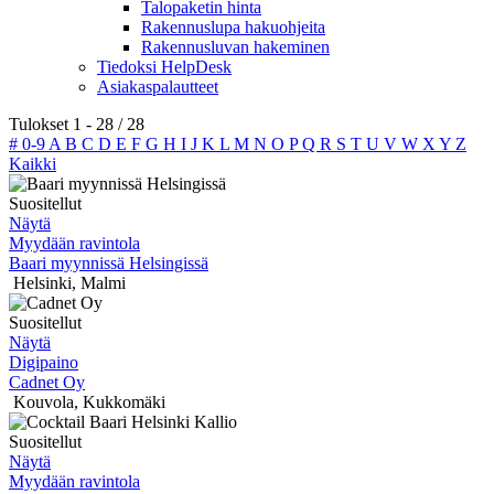
Talopaketin hinta
Rakennuslupa hakuohjeita
Rakennusluvan hakeminen
Tiedoksi HelpDesk
Asiakaspalautteet
Tulokset
1
-
28
/
28
#
0-9
A
B
C
D
E
F
G
H
I
J
K
L
M
N
O
P
Q
R
S
T
U
V
W
X
Y
Z
Kaikki
Suositellut
Näytä
Myydään ravintola
Baari myynnissä Helsingissä
Helsinki
,
Malmi
Suositellut
Näytä
Digipaino
Cadnet Oy
Kouvola
,
Kukkomäki
Suositellut
Näytä
Myydään ravintola