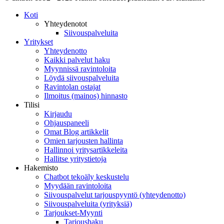
Koti
Yhteydenotot
Siivouspalveluita
Yritykset
Yhteydenotto
Kaikki palvelut haku
Myynnissä ravintoloita
Löydä siivouspalveluita
Ravintolan ostajat
Ilmoitus (mainos) hinnasto
Tilisi
Kirjaudu
Ohjauspaneeli
Omat Blog artikkelit
Omien tarjousten hallinta
Hallinnoi yritysartikkeleita
Hallitse yritystietoja
Hakemisto
Chatbot tekoäly keskustelu
Myydään ravintoloita
Siivouspalvelut tarjouspyyntö (yhteydenotto)
Siivouspalveluita (yrityksiä)
Tarjoukset-Myynti
Tarjoushaku