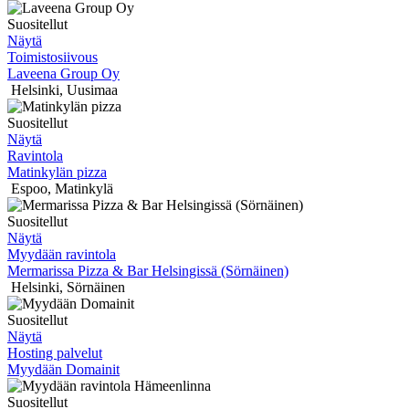
Suositellut
Näytä
Toimistosiivous
Laveena Group Oy
Helsinki
,
Uusimaa
Suositellut
Näytä
Ravintola
Matinkylän pizza
Espoo
,
Matinkylä
Suositellut
Näytä
Myydään ravintola
Mermarissa Pizza & Bar Helsingissä (Sörnäinen)
Helsinki
,
Sörnäinen
Suositellut
Näytä
Hosting palvelut
Myydään Domainit
Suositellut