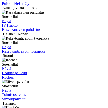
Puiston Helmi Oy
Vantaa
,
Vantaanpuisto
Suositellut
Näytä
IV-Huolto
Rasvakanavien puhdistus
Helsinki
,
Konala
Suositellut
Näytä
Rekrytointi, avoin työpaikka
Suomi
Suositellut
Näytä
Hosting palvelut
Rochen
Suositellut
Näytä
Toimistosiivous
Siivouspalvelut
Helsinki