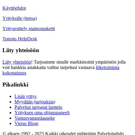
Käyttöehdot
Yrityksille (tietoa)
Yritysesittely mainospaketit
Tutustu HelpDesk
Liity yhteisöön
Liity yhteisöön
! Tarjoamme sinulle markkinointi ympäristön jolla
voit hankkia asiakkaita valitse tarpeitasi vastaava
liiketoiminta
kokonaisuus
Pikalinkki
Lisää yritys
Myydään (tarjouksia)
Palvelun tarjoajat luettelo
Yrityksen oma ohjauspaneeli
Vastuuvapauslauseke
Vieras Blogi
© alkaen 1992 - 2025 Kaikki oikeudet pidätetään PalveluitaInfo