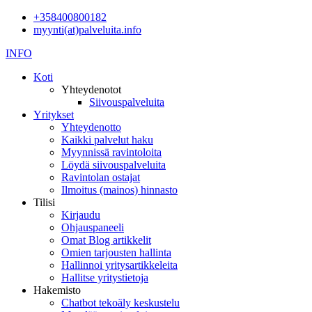
+358400800182
myynti(at)palveluita.info
INFO
Koti
Yhteydenotot
Siivouspalveluita
Yritykset
Yhteydenotto
Kaikki palvelut haku
Myynnissä ravintoloita
Löydä siivouspalveluita
Ravintolan ostajat
Ilmoitus (mainos) hinnasto
Tilisi
Kirjaudu
Ohjauspaneeli
Omat Blog artikkelit
Omien tarjousten hallinta
Hallinnoi yritysartikkeleita
Hallitse yritystietoja
Hakemisto
Chatbot tekoäly keskustelu