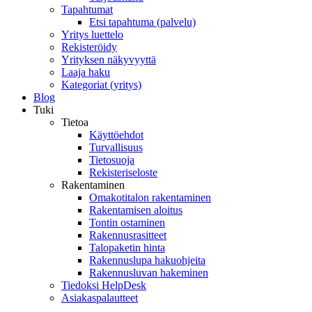
Tapahtumat
Etsi tapahtuma (palvelu)
Yritys luettelo
Rekisteröidy
Yrityksen näkyvyyttä
Laaja haku
Kategoriat (yritys)
Blog
Tuki
Tietoa
Käyttöehdot
Turvallisuus
Tietosuoja
Rekisteriseloste
Rakentaminen
Omakotitalon rakentaminen
Rakentamisen aloitus
Tontin ostaminen
Rakennusrasitteet
Talopaketin hinta
Rakennuslupa hakuohjeita
Rakennusluvan hakeminen
Tiedoksi HelpDesk
Asiakaspalautteet