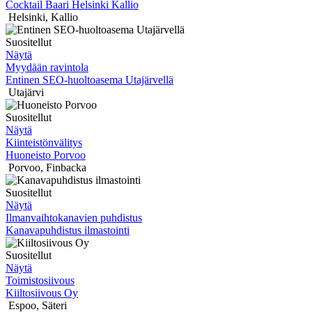
Cocktail Baari Helsinki Kallio
Helsinki
,
Kallio
Suositellut
Näytä
Myydään ravintola
Entinen SEO-huoltoasema Utajärvellä
Utajärvi
Suositellut
Näytä
Kiinteistönvälitys
Huoneisto Porvoo
Porvoo
,
Finbacka
Suositellut
Näytä
Ilmanvaihtokanavien puhdistus
Kanavapuhdistus ilmastointi
Suositellut
Näytä
Toimistosiivous
Kiiltosiivous Oy
Espoo
,
Säteri