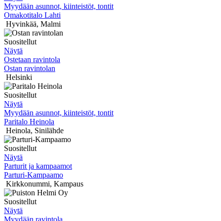
Myydään asunnot, kiinteistöt, tontit
Omakotitalo Lahti
Hyvinkää
,
Malmi
Suositellut
Näytä
Ostetaan ravintola
Ostan ravintolan
Helsinki
Suositellut
Näytä
Myydään asunnot, kiinteistöt, tontit
Paritalo Heinola
Heinola
,
Sinilähde
Suositellut
Näytä
Parturit ja kampaamot
Parturi-Kampaamo
Kirkkonummi
,
Kampaus
Suositellut
Näytä
Myydään ravintola