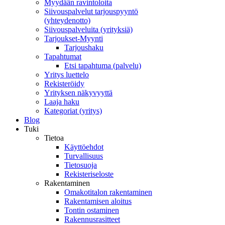
Myydään ravintoloita
Siivouspalvelut tarjouspyyntö
(yhteydenotto)
Siivouspalveluita (yrityksiä)
Tarjoukset-Myynti
Tarjoushaku
Tapahtumat
Etsi tapahtuma (palvelu)
Yritys luettelo
Rekisteröidy
Yrityksen näkyvyyttä
Laaja haku
Kategoriat (yritys)
Blog
Tuki
Tietoa
Käyttöehdot
Turvallisuus
Tietosuoja
Rekisteriseloste
Rakentaminen
Omakotitalon rakentaminen
Rakentamisen aloitus
Tontin ostaminen
Rakennusrasitteet