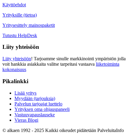
Käyttöehdot
Yrityksille (tietoa)
Yritysesittely mainospaketit
Tutustu HelpDesk
Liity yhteisöön
Liity yhteisöön
! Tarjoamme sinulle markkinointi ympäristön jolla
voit hankkia asiakkaita valitse tarpeitasi vastaava
liiketoiminta
kokonaisuus
Pikalinkki
Lisää yritys
Myydään (tarjouksia)
Palvelun tarjoajat luettelo
Yrityksen oma ohjauspaneeli
Vastuuvapauslauseke
Vieras Blogi
© alkaen 1992 - 2025 Kaikki oikeudet pidätetään PalveluitaInfo