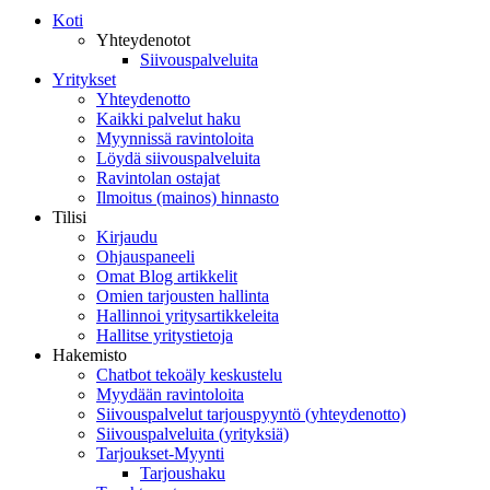
Koti
Yhteydenotot
Siivouspalveluita
Yritykset
Yhteydenotto
Kaikki palvelut haku
Myynnissä ravintoloita
Löydä siivouspalveluita
Ravintolan ostajat
Ilmoitus (mainos) hinnasto
Tilisi
Kirjaudu
Ohjauspaneeli
Omat Blog artikkelit
Omien tarjousten hallinta
Hallinnoi yritysartikkeleita
Hallitse yritystietoja
Hakemisto
Chatbot tekoäly keskustelu
Myydään ravintoloita
Siivouspalvelut tarjouspyyntö (yhteydenotto)
Siivouspalveluita (yrityksiä)
Tarjoukset-Myynti
Tarjoushaku