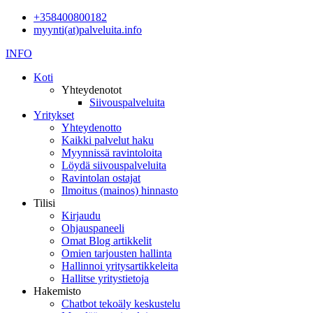
+358400800182
myynti(at)palveluita.info
INFO
Koti
Yhteydenotot
Siivouspalveluita
Yritykset
Yhteydenotto
Kaikki palvelut haku
Myynnissä ravintoloita
Löydä siivouspalveluita
Ravintolan ostajat
Ilmoitus (mainos) hinnasto
Tilisi
Kirjaudu
Ohjauspaneeli
Omat Blog artikkelit
Omien tarjousten hallinta
Hallinnoi yritysartikkeleita
Hallitse yritystietoja
Hakemisto
Chatbot tekoäly keskustelu