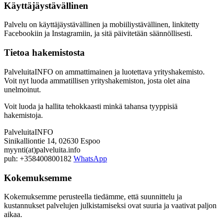
Käyttäjäystävällinen
Palvelu on käyttäjäystävällinen ja mobiiliystävällinen, linkitetty
Facebookiin ja Instagramiin, ja sitä päivitetään säännöllisesti.
Tietoa hakemistosta
PalveluitaINFO on ammattimainen ja luotettava yrityshakemisto.
Voit nyt luoda ammatillisen yrityshakemiston, josta olet aina
unelmoinut.
Voit luoda ja hallita tehokkaasti minkä tahansa tyyppisiä
hakemistoja.
PalveluitaINFO
Sinikalliontie 14, 02630 Espoo
myynti(at)palveluita.info
puh: +358400800182
WhatsApp
Kokemuksemme
Kokemuksemme perusteella tiedämme, että suunnittelu ja
kustannukset palvelujen julkistamiseksi ovat suuria ja vaativat paljon
aikaa.