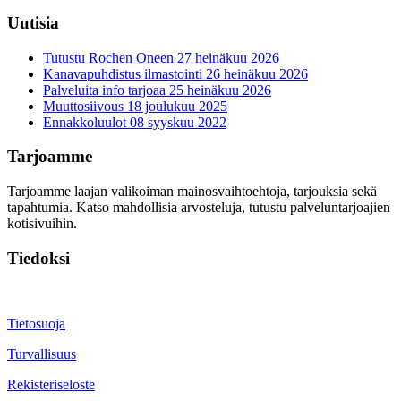
Uutisia
Tutustu Rochen Oneen
27 heinäkuu 2026
Kanavapuhdistus ilmastointi
26 heinäkuu 2026
Palveluita info tarjoaa
25 heinäkuu 2026
Muuttosiivous
18 joulukuu 2025
Ennakkoluulot
08 syyskuu 2022
Tarjoamme
Tarjoamme laajan valikoiman mainosvaihtoehtoja, tarjouksia sekä
tapahtumia. Katso mahdollisia arvosteluja, tutustu palveluntarjoajien
kotisivuihin.
Tiedoksi
Tietosuoja
Turvallisuus
Rekisteriseloste