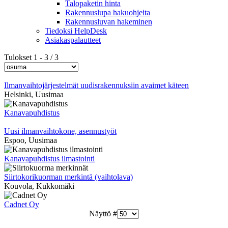
Talopaketin hinta
Rakennuslupa hakuohjeita
Rakennusluvan hakeminen
Tiedoksi HelpDesk
Asiakaspalautteet
Tulokset
1
-
3
/
3
Ilmanvaihtojärjestelmät uudisrakennuksiin avaimet käteen
Helsinki
,
Uusimaa
Kanavapuhdistus
Uusi ilmanvaihtokone, asennustyöt
Espoo
,
Uusimaa
Kanavapuhdistus ilmastointi
Siirtokorikuorman merkintä (vaihtolava)
Kouvola
,
Kukkomäki
Cadnet Oy
Näyttö #