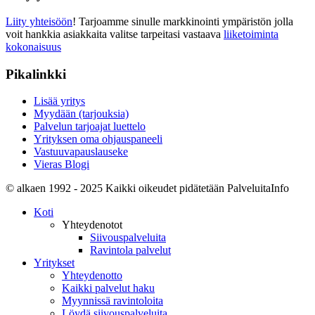
Liity yhteisöön
! Tarjoamme sinulle markkinointi ympäristön jolla
voit hankkia asiakkaita valitse tarpeitasi vastaava
liiketoiminta
kokonaisuus
Pikalinkki
Lisää yritys
Myydään (tarjouksia)
Palvelun tarjoajat luettelo
Yrityksen oma ohjauspaneeli
Vastuuvapauslauseke
Vieras Blogi
© alkaen 1992 - 2025 Kaikki oikeudet pidätetään PalveluitaInfo
Koti
Yhteydenotot
Siivouspalveluita
Ravintola palvelut
Yritykset
Yhteydenotto
Kaikki palvelut haku
Myynnissä ravintoloita
Löydä siivouspalveluita