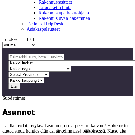
Rakennusrasitteet
Talopaketin hinta
Rakennuslupa hakuohjeita
Rakennusluvan hakeminen
Tiedoksi HelpDesk
Asiakaspalautteet
Tulokset
1
-
1
/
1
Etsi
Suodattimet
Asunnot
Täältä löydät myytävät asunnot, oli tarpeesi mikä vain! Hakemisto
auttaa sinua kenties elämäsi tärkeimmässä päätöksessä. Katso alta