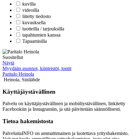
kuvilla
videoilla
liitetty tiedosto
kuvauksella
tuotteilla / tarjouksilla
tapahtumien kanssa
Tapaamisilla
Suositellut
Näytä
Myydään asunnot, kiinteistöt, tontit
Paritalo Heinola
Heinola
,
Sinilähde
Käyttäjäystävällinen
Palvelu on käyttäjäystävällinen ja mobiiliystävällinen, linkitetty
Facebookiin ja Instagramiin, ja sitä päivitetään säännöllisesti.
Tietoa hakemistosta
PalveluitaINFO on ammattimainen ja luotettava yrityshakemisto.
Voit nyt luoda ammatillisen yrityshakemiston, josta olet aina