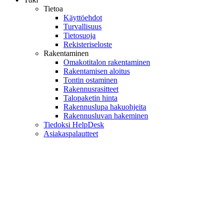
Tietoa
Käyttöehdot
Turvallisuus
Tietosuoja
Rekisteriseloste
Rakentaminen
Omakotitalon rakentaminen
Rakentamisen aloitus
Tontin ostaminen
Rakennusrasitteet
Talopaketin hinta
Rakennuslupa hakuohjeita
Rakennusluvan hakeminen
Tiedoksi HelpDesk
Asiakaspalautteet