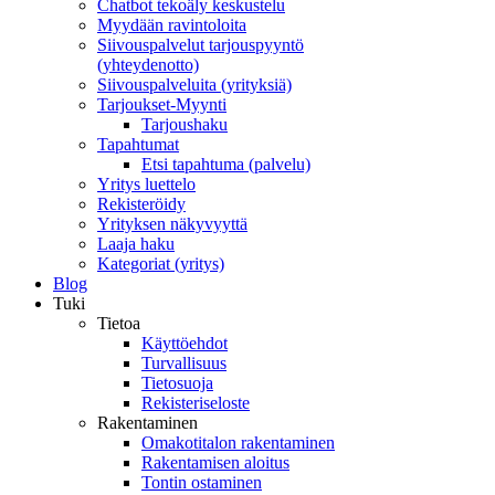
Chatbot tekoäly keskustelu
Myydään ravintoloita
Siivouspalvelut tarjouspyyntö
(yhteydenotto)
Siivouspalveluita (yrityksiä)
Tarjoukset-Myynti
Tarjoushaku
Tapahtumat
Etsi tapahtuma (palvelu)
Yritys luettelo
Rekisteröidy
Yrityksen näkyvyyttä
Laaja haku
Kategoriat (yritys)
Blog
Tuki
Tietoa
Käyttöehdot
Turvallisuus
Tietosuoja
Rekisteriseloste
Rakentaminen
Omakotitalon rakentaminen
Rakentamisen aloitus
Tontin ostaminen