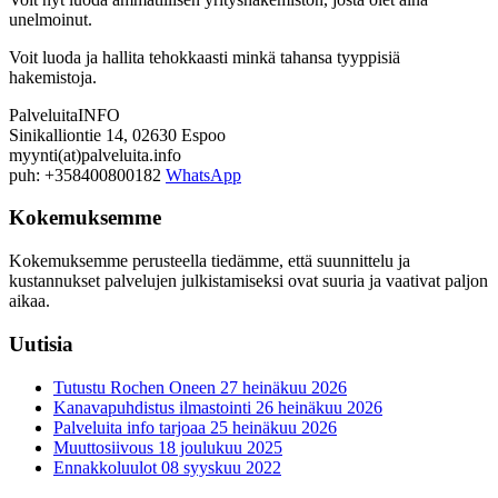
unelmoinut.
Voit luoda ja hallita tehokkaasti minkä tahansa tyyppisiä
hakemistoja.
PalveluitaINFO
Sinikalliontie 14, 02630 Espoo
myynti(at)palveluita.info
puh: +358400800182
WhatsApp
Kokemuksemme
Kokemuksemme perusteella tiedämme, että suunnittelu ja
kustannukset palvelujen julkistamiseksi ovat suuria ja vaativat paljon
aikaa.
Uutisia
Tutustu Rochen Oneen
27 heinäkuu 2026
Kanavapuhdistus ilmastointi
26 heinäkuu 2026
Palveluita info tarjoaa
25 heinäkuu 2026
Muuttosiivous
18 joulukuu 2025
Ennakkoluulot
08 syyskuu 2022