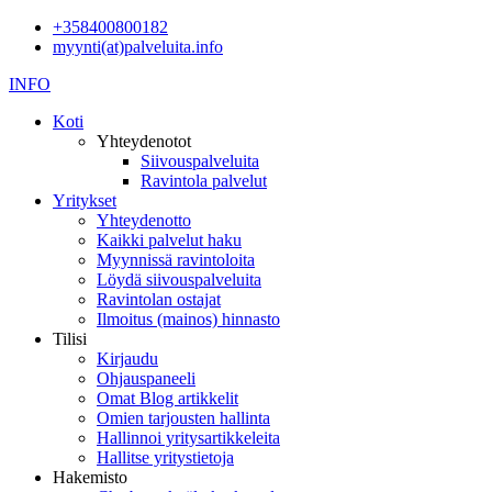
+358400800182
myynti(at)palveluita.info
INFO
Koti
Yhteydenotot
Siivouspalveluita
Ravintola palvelut
Yritykset
Yhteydenotto
Kaikki palvelut haku
Myynnissä ravintoloita
Löydä siivouspalveluita
Ravintolan ostajat
Ilmoitus (mainos) hinnasto
Tilisi
Kirjaudu
Ohjauspaneeli
Omat Blog artikkelit
Omien tarjousten hallinta
Hallinnoi yritysartikkeleita
Hallitse yritystietoja
Hakemisto