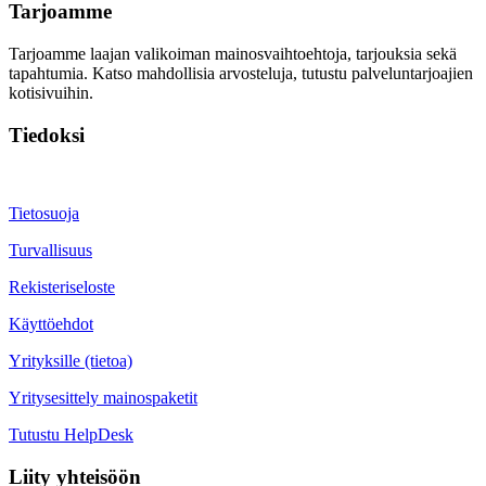
Tarjoamme
Tarjoamme laajan valikoiman mainosvaihtoehtoja, tarjouksia sekä
tapahtumia. Katso mahdollisia arvosteluja, tutustu palveluntarjoajien
kotisivuihin.
Tiedoksi
Tietosuoja
Turvallisuus
Rekisteriseloste
Käyttöehdot
Yrityksille (tietoa)
Yritysesittely mainospaketit
Tutustu HelpDesk
Liity yhteisöön