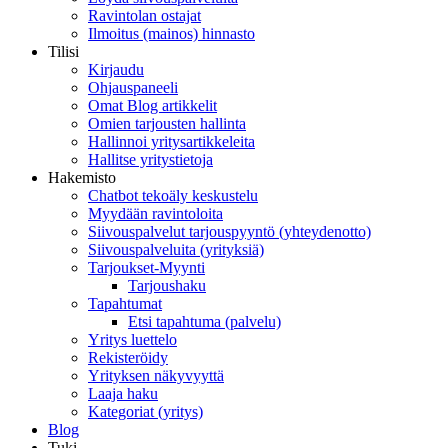
Ravintolan ostajat
Ilmoitus (mainos) hinnasto
Tilisi
Kirjaudu
Ohjauspaneeli
Omat Blog artikkelit
Omien tarjousten hallinta
Hallinnoi yritysartikkeleita
Hallitse yritystietoja
Hakemisto
Chatbot tekoäly keskustelu
Myydään ravintoloita
Siivouspalvelut tarjouspyyntö (yhteydenotto)
Siivouspalveluita (yrityksiä)
Tarjoukset-Myynti
Tarjoushaku
Tapahtumat
Etsi tapahtuma (palvelu)
Yritys luettelo
Rekisteröidy
Yrityksen näkyvyyttä
Laaja haku
Kategoriat (yritys)
Blog
Tuki