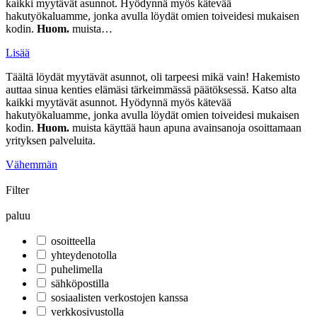
kaikki myytävät asunnot. Hyödynnä myös kätevää
hakutyökaluamme, jonka avulla löydät omien toiveidesi mukaisen
kodin.
Huom.
muista…
Lisää
Täältä löydät myytävät asunnot, oli tarpeesi mikä vain! Hakemisto
auttaa sinua kenties elämäsi tärkeimmässä päätöksessä. Katso alta
kaikki myytävät asunnot. Hyödynnä myös kätevää
hakutyökaluamme, jonka avulla löydät omien toiveidesi mukaisen
kodin.
Huom.
muista käyttää haun apuna avainsanoja osoittamaan
yrityksen palveluita.
Vähemmän
Filter
paluu
osoitteella
yhteydenotolla
puhelimella
sähköpostilla
sosiaalisten verkostojen kanssa
verkkosivustolla