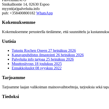
Sinikalliontie 14, 02630 Espoo
myynti(at)palveluita.info
puh: +358400800182
WhatsApp
Kokemuksemme
Kokemuksemme perusteella tiedämme, että suunnittelu ja kustannukset p
Uutisia
Tutustu Rochen Oneen
27 heinäkuu 2026
Kanavapuhdistus ilmastointi
26 heinäkuu 2026
Palveluita info tarjoaa
25 heinäkuu 2026
Muuttosiivous
18 joulukuu 2025
Ennakkoluulot
08 syyskuu 2022
Tarjoamme
Tarjoamme laajan valikoiman mainosvaihtoehtoja, tarjouksia sekä tapah
Tiedoksi