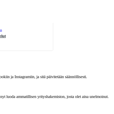
us
elut
okiin ja Instagramiin, ja sitä päivitetään säännöllisesti.
yt luoda ammatillisen yrityshakemiston, josta olet aina unelmoinut.