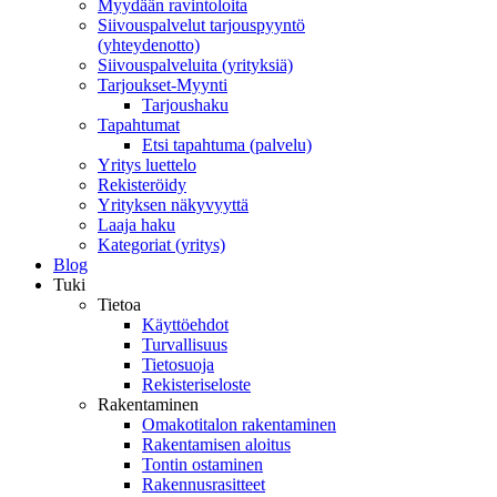
Myydään ravintoloita
Siivouspalvelut tarjouspyyntö
(yhteydenotto)
Siivouspalveluita (yrityksiä)
Tarjoukset-Myynti
Tarjoushaku
Tapahtumat
Etsi tapahtuma (palvelu)
Yritys luettelo
Rekisteröidy
Yrityksen näkyvyyttä
Laaja haku
Kategoriat (yritys)
Blog
Tuki
Tietoa
Käyttöehdot
Turvallisuus
Tietosuoja
Rekisteriseloste
Rakentaminen
Omakotitalon rakentaminen
Rakentamisen aloitus
Tontin ostaminen
Rakennusrasitteet