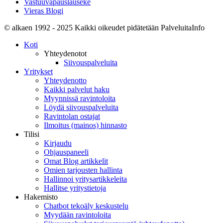
Vastuuvapauslauseke
Vieras Blogi
© alkaen 1992 - 2025 Kaikki oikeudet pidätetään PalveluitaInfo
Koti
Yhteydenotot
Siivouspalveluita
Yritykset
Yhteydenotto
Kaikki palvelut haku
Myynnissä ravintoloita
Löydä siivouspalveluita
Ravintolan ostajat
Ilmoitus (mainos) hinnasto
Tilisi
Kirjaudu
Ohjauspaneeli
Omat Blog artikkelit
Omien tarjousten hallinta
Hallinnoi yritysartikkeleita
Hallitse yritystietoja
Hakemisto
Chatbot tekoäly keskustelu
Myydään ravintoloita