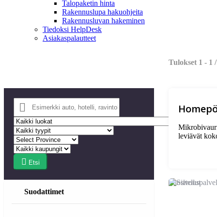
Talopaketin hinta
Rakennuslupa hakuohjeita
Rakennusluvan hakeminen
Tiedoksi HelpDesk
Asiakaspalautteet
Tulokset
1
-
1
Homepöl
Mikrobivauri
leviävät koko
Etsi
Suositellut
Suodattimet