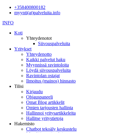
+358400800182
myynti(at)palveluita.info
INFO
Koti
Yhteydenotot
Siivouspalveluita
Yritykset
Yhteydenotto
Kaikki palvelut haku
Myynnissä ravintoloita
Löydä siivouspalveluita
Ravintolan ostajat
Ilmoitus (mainos) hinnasto
Tilisi
Kirjaudu
Ohjauspaneeli
Omat Blog artikkelit
Omien tarjousten hallinta
Hallinnoi yritysartikkeleita
Hallitse yritystietoja
Hakemisto
Chatbot tekoäly keskustelu