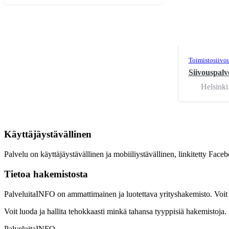
Toimistosiivo
Siivouspalv
Helsinki
Käyttäjäystävällinen
Palvelu on käyttäjäystävällinen ja mobiiliystävällinen, linkitetty Facebo
Tietoa hakemistosta
PalveluitaINFO on ammattimainen ja luotettava yrityshakemisto. Voit n
Voit luoda ja hallita tehokkaasti minkä tahansa tyyppisiä hakemistoja.
PalveluitaINFO