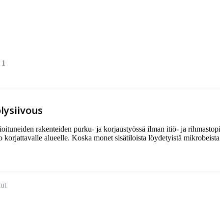
/
1
ysiivous
oituneiden rakenteiden purku- ja korjaustyössä ilman itiö- ja rihmastop
 korjattavalle alueelle. Koska monet sisätiloista löydetyistä mikrobeista