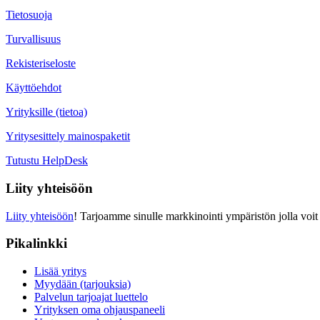
Tietosuoja
Turvallisuus
Rekisteriseloste
Käyttöehdot
Yrityksille (tietoa)
Yritysesittely mainospaketit
Tutustu HelpDesk
Liity yhteisöön
Liity yhteisöön
! Tarjoamme sinulle markkinointi ympäristön jolla voit 
Pikalinkki
Lisää yritys
Myydään (tarjouksia)
Palvelun tarjoajat luettelo
Yrityksen oma ohjauspaneeli