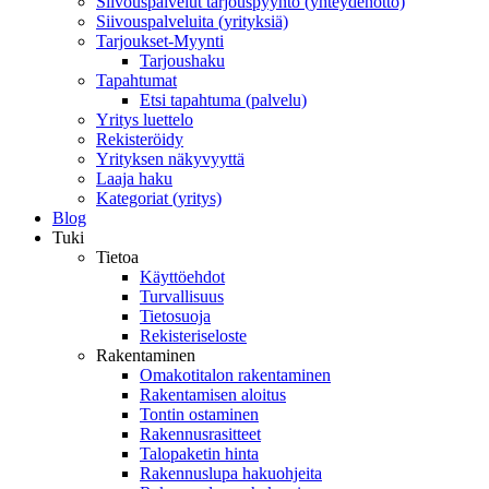
Siivouspalvelut tarjouspyyntö (yhteydenotto)
Siivouspalveluita (yrityksiä)
Tarjoukset-Myynti
Tarjoushaku
Tapahtumat
Etsi tapahtuma (palvelu)
Yritys luettelo
Rekisteröidy
Yrityksen näkyvyyttä
Laaja haku
Kategoriat (yritys)
Blog
Tuki
Tietoa
Käyttöehdot
Turvallisuus
Tietosuoja
Rekisteriseloste
Rakentaminen
Omakotitalon rakentaminen
Rakentamisen aloitus
Tontin ostaminen
Rakennusrasitteet
Talopaketin hinta
Rakennuslupa hakuohjeita