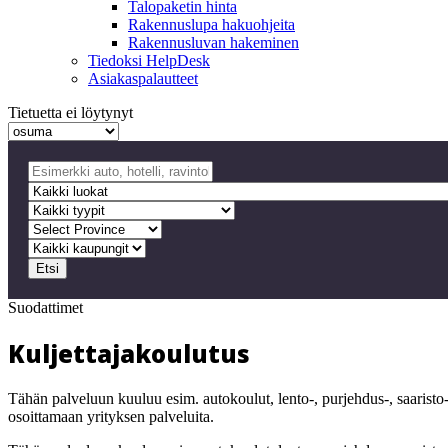
Talopaketin hinta
Rakennuslupa hakuohjeita
Rakennusluvan hakeminen
Tiedoksi HelpDesk
Asiakaspalautteet
Tietuetta ei löytynyt
Etsi
Suodattimet
Kuljettajakoulutus
Tähän palveluun kuuluu esim. autokoulut, lento-, purjehdus-, saaristo
osoittamaan yrityksen palveluita.