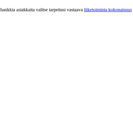
hankkia asiakkaita valitse tarpeitasi vastaava
liiketoiminta kokonaisuus