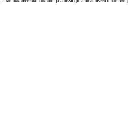
- ja rannikkomerenkulkukoulut ja -kurssit (pl. ammatilliseen tutkintoon 