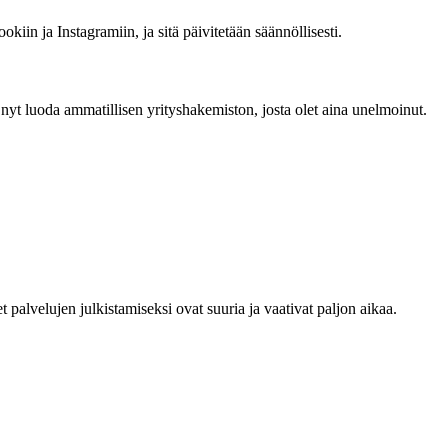
okiin ja Instagramiin, ja sitä päivitetään säännöllisesti.
yt luoda ammatillisen yrityshakemiston, josta olet aina unelmoinut.
alvelujen julkistamiseksi ovat suuria ja vaativat paljon aikaa.