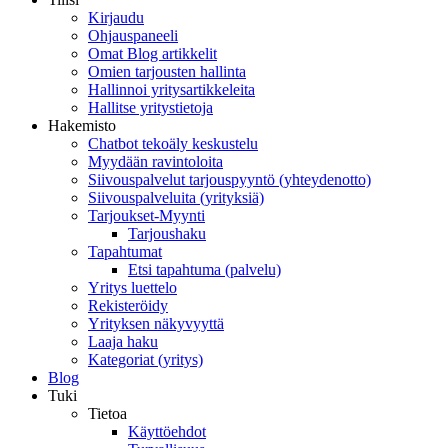
Kirjaudu
Ohjauspaneeli
Omat Blog artikkelit
Omien tarjousten hallinta
Hallinnoi yritysartikkeleita
Hallitse yritystietoja
Hakemisto
Chatbot tekoäly keskustelu
Myydään ravintoloita
Siivouspalvelut tarjouspyyntö (yhteydenotto)
Siivouspalveluita (yrityksiä)
Tarjoukset-Myynti
Tarjoushaku
Tapahtumat
Etsi tapahtuma (palvelu)
Yritys luettelo
Rekisteröidy
Yrityksen näkyvyyttä
Laaja haku
Kategoriat (yritys)
Blog
Tuki
Tietoa
Käyttöehdot