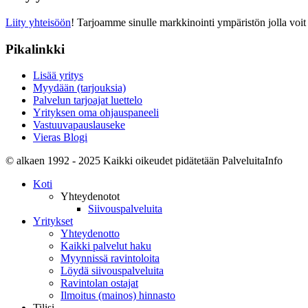
Liity yhteisöön
! Tarjoamme sinulle markkinointi ympäristön jolla voit 
Pikalinkki
Lisää yritys
Myydään (tarjouksia)
Palvelun tarjoajat luettelo
Yrityksen oma ohjauspaneeli
Vastuuvapauslauseke
Vieras Blogi
© alkaen 1992 - 2025 Kaikki oikeudet pidätetään PalveluitaInfo
Koti
Yhteydenotot
Siivouspalveluita
Yritykset
Yhteydenotto
Kaikki palvelut haku
Myynnissä ravintoloita
Löydä siivouspalveluita
Ravintolan ostajat
Ilmoitus (mainos) hinnasto
Tilisi