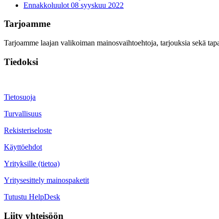
Ennakkoluulot
08 syyskuu 2022
Tarjoamme
Tarjoamme laajan valikoiman mainosvaihtoehtoja, tarjouksia sekä tapah
Tiedoksi
Tietosuoja
Turvallisuus
Rekisteriseloste
Käyttöehdot
Yrityksille (tietoa)
Yritysesittely mainospaketit
Tutustu HelpDesk
Liity yhteisöön