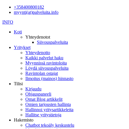
+358400800182
myynti(at)palveluita.info
INFO
Koti
Yhteydenotot
Siivouspalveluita
Yritykset
Yhteydenotto
Kaikki palvelut haku
Myynnissä ravintoloita
Löydä siivouspalveluita
Ravintolan ostajat
Ilmoitus (mainos) hinnasto
Tilisi
Kirjaudu
Ohjauspaneeli
Omat Blog artikkelit
Omien tarjousten hallinta
Hallinnoi yritysartikkeleita
Hallitse yritystietoja
Hakemisto
Chatbot tekoäly keskustelu