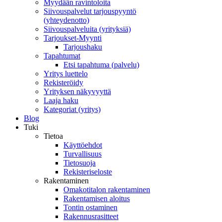
Myydään ravintoloita
Siivouspalvelut tarjouspyyntö
(yhteydenotto)
Siivouspalveluita (yrityksiä)
Tarjoukset-Myynti
Tarjoushaku
Tapahtumat
Etsi tapahtuma (palvelu)
Yritys luettelo
Rekisteröidy
Yrityksen näkyvyyttä
Laaja haku
Kategoriat (yritys)
Blog
Tuki
Tietoa
Käyttöehdot
Turvallisuus
Tietosuoja
Rekisteriseloste
Rakentaminen
Omakotitalon rakentaminen
Rakentamisen aloitus
Tontin ostaminen
Rakennusrasitteet