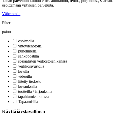
Tähän palveluun kuuluu esim. autokoulut, lento-, purjehdus-, saaristo
osoittamaan yrityksen palveluita.
Vähemmän
Filter
paluu
osoitteella
yhteydenotolla
puhelimella
sähköpostilla
sosiaalisten verkostojen kanssa
verkkosivustolla
kuvilla
videoilla
liitetty tiedosto
kuvauksella
tuotteilla / tarjouksilla
tapahtumien kanssa
Tapaamisilla
Käyttäjäystävällinen