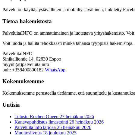
Palvelu on käyttäjäystävällinen ja mobiiliystävällinen, linkitetty Facebo
Tietoa hakemistosta
PalveluitaINFO on ammattimainen ja luotettava yrityshakemisto. Voit n
Voit luoda ja hallita tehokkaasti minkä tahansa tyyppisiä hakemistoja.
PalveluitaINFO
Sinikalliontie 14, 02630 Espoo
myynti(at)palveluita.info
puh: +358400800182
WhatsApp
Kokemuksemme
Kokemuksemme perusteella tiedämme, että suunnittelu ja kustannukset p
Uutisia
Tutustu Rochen Oneen
27 heinäkuu 2026
Kanavapuhdistus ilmastointi
26 heinäkuu 2026
Palveluita info tarjoaa
25 heinäkuu 2026
Muuttosiivous
18 joulukuu 2025