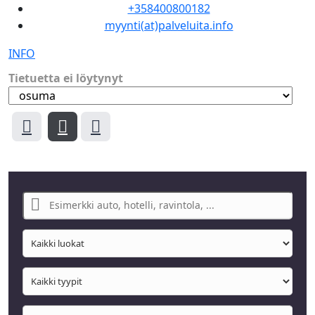
+358400800182
myynti(at)palveluita.info
INFO
Tietuetta ei löytynyt