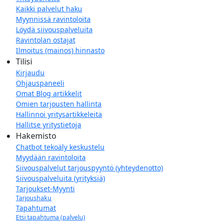
Kaikki palvelut haku
Myynnissä ravintoloita
Löydä siivouspalveluita
Ravintolan ostajat
Ilmoitus (mainos) hinnasto
Tilisi
Kirjaudu
Ohjauspaneeli
Omat Blog artikkelit
Omien tarjousten hallinta
Hallinnoi yritysartikkeleita
Hallitse yritystietoja
Hakemisto
Chatbot tekoäly keskustelu
Myydään ravintoloita
Siivouspalvelut tarjouspyyntö (yhteydenotto)
Siivouspalveluita (yrityksiä)
Tarjoukset-Myynti
Tarjoushaku
Tapahtumat
Etsi tapahtuma (palvelu)