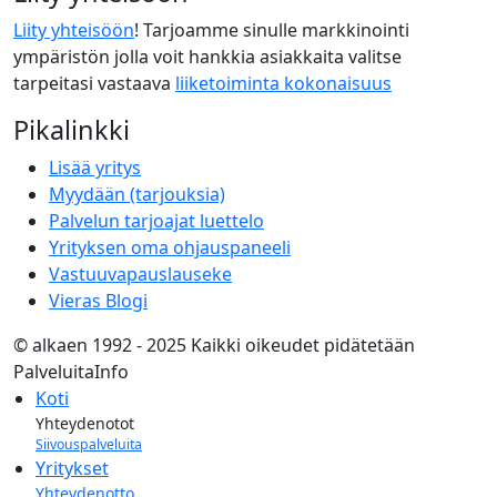
Liity yhteisöön
! Tarjoamme sinulle markkinointi
ympäristön jolla voit hankkia asiakkaita valitse
tarpeitasi vastaava
liiketoiminta kokonaisuus
Pikalinkki
Lisää yritys
Myydään (tarjouksia)
Palvelun tarjoajat luettelo
Yrityksen oma ohjauspaneeli
Vastuuvapauslauseke
Vieras Blogi
© alkaen 1992 - 2025 Kaikki oikeudet pidätetään
PalveluitaInfo
Koti
Yhteydenotot
Siivouspalveluita
Yritykset
Yhteydenotto