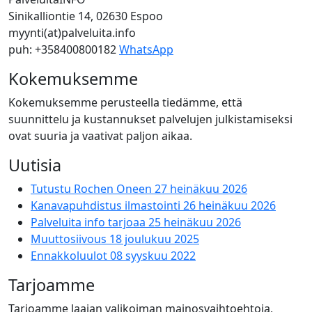
Sinikalliontie 14, 02630 Espoo
myynti(at)palveluita.info
puh: +358400800182
WhatsApp
Kokemuksemme
Kokemuksemme perusteella tiedämme, että
suunnittelu ja kustannukset palvelujen julkistamiseksi
ovat suuria ja vaativat paljon aikaa.
Uutisia
Tutustu Rochen Oneen
27 heinäkuu 2026
Kanavapuhdistus ilmastointi
26 heinäkuu 2026
Palveluita info tarjoaa
25 heinäkuu 2026
Muuttosiivous
18 joulukuu 2025
Ennakkoluulot
08 syyskuu 2022
Tarjoamme
Tarjoamme laajan valikoiman mainosvaihtoehtoja,