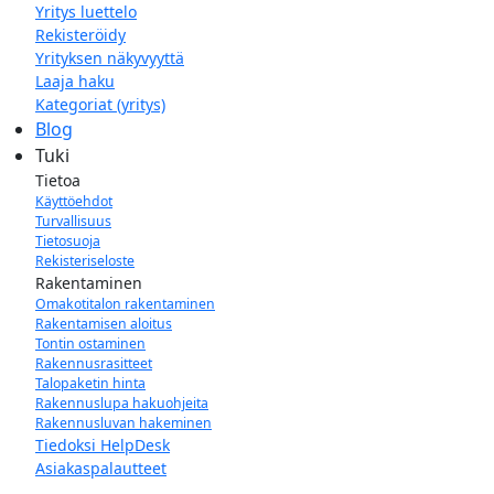
Yritys luettelo
Rekisteröidy
Yrityksen näkyvyyttä
Laaja haku
Kategoriat (yritys)
Blog
Tuki
Tietoa
Käyttöehdot
Turvallisuus
Tietosuoja
Rekisteriseloste
Rakentaminen
Omakotitalon rakentaminen
Rakentamisen aloitus
Tontin ostaminen
Rakennusrasitteet
Talopaketin hinta
Rakennuslupa hakuohjeita
Rakennusluvan hakeminen
Tiedoksi HelpDesk
Asiakaspalautteet