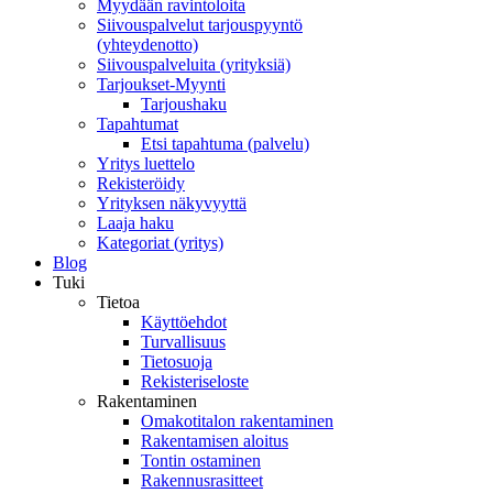
Myydään ravintoloita
Siivouspalvelut tarjouspyyntö
(yhteydenotto)
Siivouspalveluita (yrityksiä)
Tarjoukset-Myynti
Tarjoushaku
Tapahtumat
Etsi tapahtuma (palvelu)
Yritys luettelo
Rekisteröidy
Yrityksen näkyvyyttä
Laaja haku
Kategoriat (yritys)
Blog
Tuki
Tietoa
Käyttöehdot
Turvallisuus
Tietosuoja
Rekisteriseloste
Rakentaminen
Omakotitalon rakentaminen
Rakentamisen aloitus
Tontin ostaminen
Rakennusrasitteet