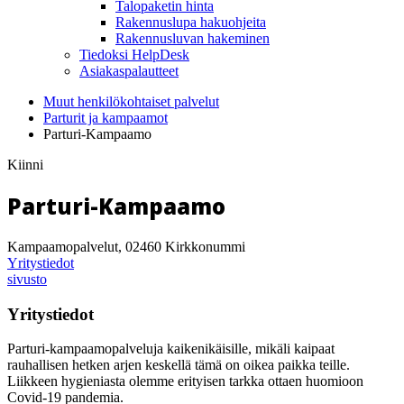
Talopaketin hinta
Rakennuslupa hakuohjeita
Rakennusluvan hakeminen
Tiedoksi HelpDesk
Asiakaspalautteet
Muut henkilökohtaiset palvelut
Parturit ja kampaamot
Parturi-Kampaamo
Kiinni
Parturi-Kampaamo
Kampaamopalvelut, 02460 Kirkkonummi
Yritystiedot
sivusto
Yritystiedot
Parturi-kampaamopalveluja kaikenikäisille, mikäli kaipaat
rauhallisen hetken arjen keskellä tämä on oikea paikka teille.
Liikkeen hygieniasta olemme erityisen tarkka ottaen huomioon
Covid-19 pandemia.