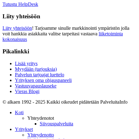
Tutustu HelpDesk
Liity yhteisöön
Liity yhteisöön
! Tarjoamme sinulle markkinointi ympäristön jolla
voit hankkia asiakkaita valitse tarpeitasi vastaava
liiketoiminta
kokonaisuus
Pikalinkki
Lisää yritys
Myydään (tarjouksia)
Palvelun tarjoajat luettelo
Yrityksen oma ohjauspaneeli
Vastuuvapauslauseke
Vieras Blogi
© alkaen 1992 - 2025 Kaikki oikeudet pidätetään PalveluitaInfo
Koti
Yhteydenotot
Siivouspalveluita
Yritykset
Yhteydenotto