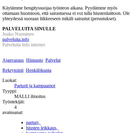
Käytämme hengityssuojaa työnteon aikana. Pyydämme myös
ottamaan huomioon, että sairastuessa ei voi tulla hiustenlaittoon. Ole
yhteydessä suoraan liikkeeseen mikäli sairastut (peruutukset).
PALVELUITA SINULLE
Jouko Nurminen
palveluita.info
Palveluita Info internet
Ajanvaraus
Hinnasto
Palvelut
Rekrytointi
Henkilökunta
Luokat:
Parturit ja kampaamot
Tyyppi:
MALLI ilmoitus
Työntekijät:
4
avainsanat:
parturi,
hiusten leikkaus,