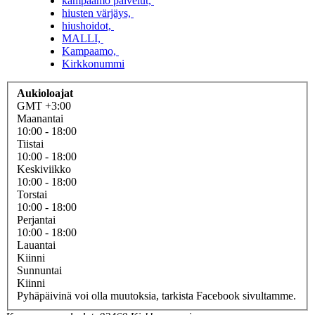
kampaamo palvelut,
hiusten värjäys,
hiushoidot,
MALLI,
Kampaamo,
Kirkkonummi
Aukioloajat
GMT +3:00
Maanantai
10:00
- 18:00
Tiistai
10:00
- 18:00
Keskiviikko
10:00
- 18:00
Torstai
10:00
- 18:00
Perjantai
10:00
- 18:00
Lauantai
Kiinni
Sunnuntai
Kiinni
Pyhäpäivinä voi olla muutoksia, tarkista Facebook sivultamme.