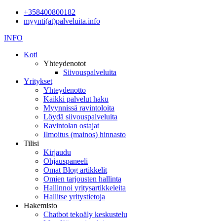
+358400800182
myynti(at)palveluita.info
INFO
Koti
Yhteydenotot
Siivouspalveluita
Yritykset
Yhteydenotto
Kaikki palvelut haku
Myynnissä ravintoloita
Löydä siivouspalveluita
Ravintolan ostajat
Ilmoitus (mainos) hinnasto
Tilisi
Kirjaudu
Ohjauspaneeli
Omat Blog artikkelit
Omien tarjousten hallinta
Hallinnoi yritysartikkeleita
Hallitse yritystietoja
Hakemisto
Chatbot tekoäly keskustelu