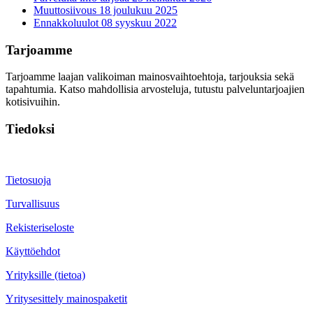
Muuttosiivous
18 joulukuu 2025
Ennakkoluulot
08 syyskuu 2022
Tarjoamme
Tarjoamme laajan valikoiman mainosvaihtoehtoja, tarjouksia sekä
tapahtumia. Katso mahdollisia arvosteluja, tutustu palveluntarjoajien
kotisivuihin.
Tiedoksi
Tietosuoja
Turvallisuus
Rekisteriseloste
Käyttöehdot
Yrityksille (tietoa)
Yritysesittely mainospaketit