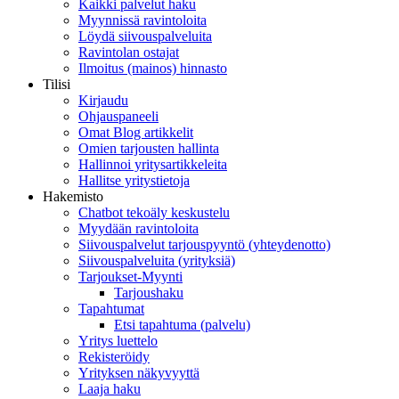
Kaikki palvelut haku
Myynnissä ravintoloita
Löydä siivouspalveluita
Ravintolan ostajat
Ilmoitus (mainos) hinnasto
Tilisi
Kirjaudu
Ohjauspaneeli
Omat Blog artikkelit
Omien tarjousten hallinta
Hallinnoi yritysartikkeleita
Hallitse yritystietoja
Hakemisto
Chatbot tekoäly keskustelu
Myydään ravintoloita
Siivouspalvelut tarjouspyyntö (yhteydenotto)
Siivouspalveluita (yrityksiä)
Tarjoukset-Myynti
Tarjoushaku
Tapahtumat
Etsi tapahtuma (palvelu)
Yritys luettelo
Rekisteröidy
Yrityksen näkyvyyttä
Laaja haku