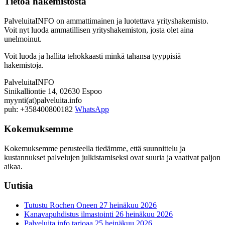
Tietoa hakemistosta
PalveluitaINFO on ammattimainen ja luotettava yrityshakemisto.
Voit nyt luoda ammatillisen yrityshakemiston, josta olet aina
unelmoinut.
Voit luoda ja hallita tehokkaasti minkä tahansa tyyppisiä
hakemistoja.
PalveluitaINFO
Sinikalliontie 14, 02630 Espoo
myynti(at)palveluita.info
puh: +358400800182
WhatsApp
Kokemuksemme
Kokemuksemme perusteella tiedämme, että suunnittelu ja
kustannukset palvelujen julkistamiseksi ovat suuria ja vaativat paljon
aikaa.
Uutisia
Tutustu Rochen Oneen
27 heinäkuu 2026
Kanavapuhdistus ilmastointi
26 heinäkuu 2026
Palveluita info tarjoaa
25 heinäkuu 2026