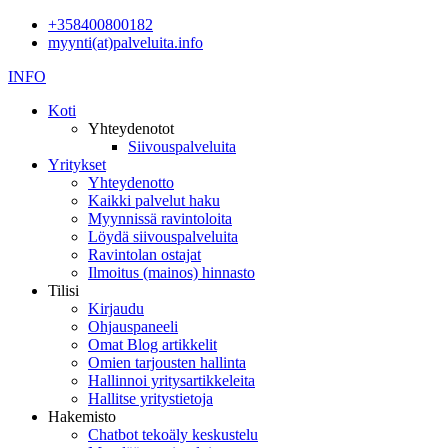
+358400800182
myynti(at)palveluita.info
INFO
Koti
Yhteydenotot
Siivouspalveluita
Yritykset
Yhteydenotto
Kaikki palvelut haku
Myynnissä ravintoloita
Löydä siivouspalveluita
Ravintolan ostajat
Ilmoitus (mainos) hinnasto
Tilisi
Kirjaudu
Ohjauspaneeli
Omat Blog artikkelit
Omien tarjousten hallinta
Hallinnoi yritysartikkeleita
Hallitse yritystietoja
Hakemisto
Chatbot tekoäly keskustelu