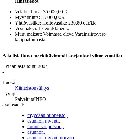
Hintatiedot
Velaton hinta: 35 000,00 €
Myyntihinta: 35 000,00 €
Yhtiövastike: Hoitovastike 230,80 eur/kk
Vesimaksu: 17 eur/kk/henk.
Muut maksut: Voimassa oleva Varainsiirtovero
kauppahinnasta
Alla listattuna merkittävimmät korjaukset viime vuosilta:
- Pihan asfaltointi 2004
-
Luokat:
Kiinteistönvälitys
Tyyppi:
PalveluitaINFO
avainsanat:
myydään huoneisto,
asunnon myynti,
huoneisto porvoo,
asunnon,
asunnon myynti porvoo