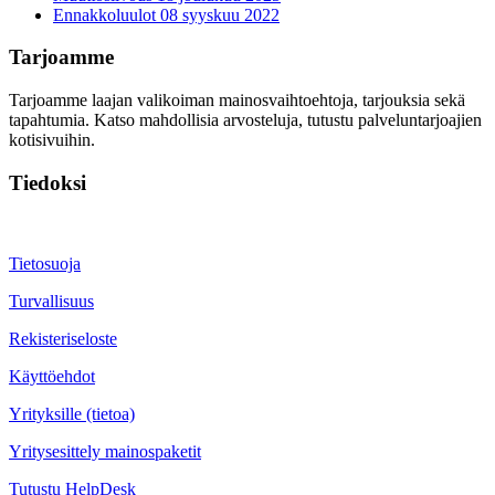
Ennakkoluulot
08 syyskuu 2022
Tarjoamme
Tarjoamme laajan valikoiman mainosvaihtoehtoja, tarjouksia sekä
tapahtumia. Katso mahdollisia arvosteluja, tutustu palveluntarjoajien
kotisivuihin.
Tiedoksi
Tietosuoja
Turvallisuus
Rekisteriseloste
Käyttöehdot
Yrityksille (tietoa)
Yritysesittely mainospaketit
Tutustu HelpDesk