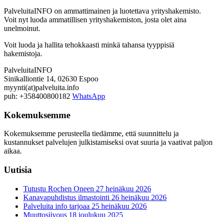
PalveluitaINFO on ammattimainen ja luotettava yrityshakemisto.
Voit nyt luoda ammatillisen yrityshakemiston, josta olet aina
unelmoinut.
Voit luoda ja hallita tehokkaasti minkä tahansa tyyppisiä
hakemistoja.
PalveluitaINFO
Sinikalliontie 14, 02630 Espoo
myynti(at)palveluita.info
puh: +358400800182
WhatsApp
Kokemuksemme
Kokemuksemme perusteella tiedämme, että suunnittelu ja
kustannukset palvelujen julkistamiseksi ovat suuria ja vaativat paljon
aikaa.
Uutisia
Tutustu Rochen Oneen
27 heinäkuu 2026
Kanavapuhdistus ilmastointi
26 heinäkuu 2026
Palveluita info tarjoaa
25 heinäkuu 2026
Muuttosiivous
18 joulukuu 2025