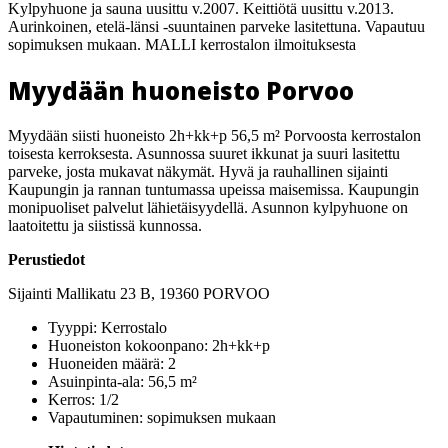
Kylpyhuone ja sauna uusittu v.2007. Keittiötä uusittu v.2013.
Aurinkoinen, etelä-länsi -suuntainen parveke lasitettuna. Vapautuu
sopimuksen mukaan. MALLI kerrostalon ilmoituksesta
Myydään huoneisto Porvoo
Myydään siisti huoneisto 2h+kk+p 56,5 m² Porvoosta kerrostalon
toisesta kerroksesta. Asunnossa suuret ikkunat ja suuri lasitettu
parveke, josta mukavat näkymät. Hyvä ja rauhallinen sijainti
Kaupungin ja rannan tuntumassa upeissa maisemissa. Kaupungin
monipuoliset palvelut lähietäisyydellä. Asunnon kylpyhuone on
laatoitettu ja siistissä kunnossa.
Perustiedot
Sijainti Mallikatu 23 B, 19360 PORVOO
Tyyppi: Kerrostalo
Huoneiston kokoonpano: 2h+kk+p
Huoneiden määrä: 2
Asuinpinta-ala: 56,5 m²
Kerros: 1/2
Vapautuminen: sopimuksen mukaan