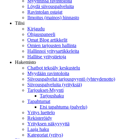
Myynnissä ravintoloita
Löydä siivouspalveluita
Ravintolan ostajat
Ilmoitus (mainos) hinnasto
Tilisi
Kirjaudu
Ohjauspaneeli
Omat Blog artikkelit
Omien tarjousten hallinta
Hallinnoi yritysartikkeleita
Hallitse yritystietoja
Hakemisto
Chatbot tekoäly keskustelu
Myydään ravintoloita
Siivouspalvelut tarjouspyyntö (yhteydenotto)
Siivouspalveluita (yrityksiä)
Tarjoukset-Myynti
Tarjoushaku
Tapahtumat
Etsi tapahtuma (palvelu)
Yritys luettelo
Rekisteröidy
Yrityksen näkyvyyttä
Laaja haku
Kategoriat (yritys)