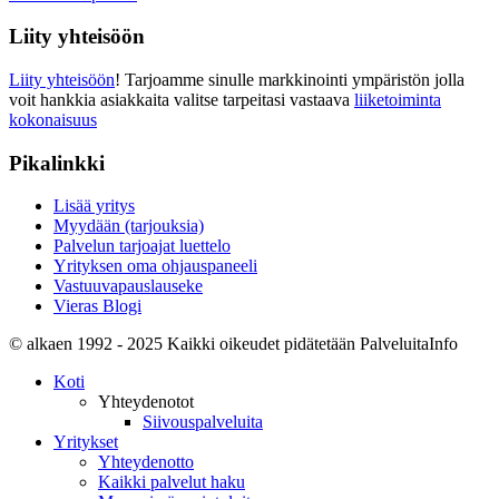
Liity yhteisöön
Liity yhteisöön
! Tarjoamme sinulle markkinointi ympäristön jolla
voit hankkia asiakkaita valitse tarpeitasi vastaava
liiketoiminta
kokonaisuus
Pikalinkki
Lisää yritys
Myydään (tarjouksia)
Palvelun tarjoajat luettelo
Yrityksen oma ohjauspaneeli
Vastuuvapauslauseke
Vieras Blogi
© alkaen 1992 - 2025 Kaikki oikeudet pidätetään PalveluitaInfo
Koti
Yhteydenotot
Siivouspalveluita
Yritykset
Yhteydenotto
Kaikki palvelut haku