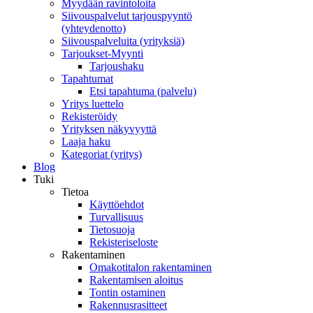
Myydään ravintoloita
Siivouspalvelut tarjouspyyntö
(yhteydenotto)
Siivouspalveluita (yrityksiä)
Tarjoukset-Myynti
Tarjoushaku
Tapahtumat
Etsi tapahtuma (palvelu)
Yritys luettelo
Rekisteröidy
Yrityksen näkyvyyttä
Laaja haku
Kategoriat (yritys)
Blog
Tuki
Tietoa
Käyttöehdot
Turvallisuus
Tietosuoja
Rekisteriseloste
Rakentaminen
Omakotitalon rakentaminen
Rakentamisen aloitus
Tontin ostaminen
Rakennusrasitteet