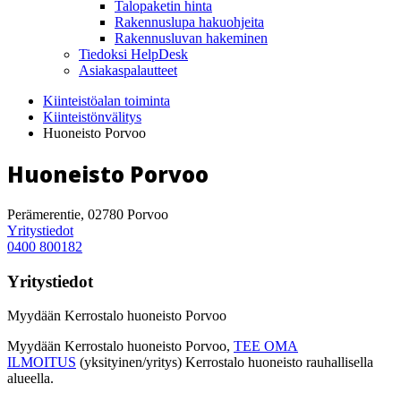
Talopaketin hinta
Rakennuslupa hakuohjeita
Rakennusluvan hakeminen
Tiedoksi HelpDesk
Asiakaspalautteet
Kiinteistöalan toiminta
Kiinteistönvälitys
Huoneisto Porvoo
Huoneisto Porvoo
Perämerentie, 02780 Porvoo
Yritystiedot
0400 800182
Yritystiedot
Myydään Kerrostalo huoneisto Porvoo
Myydään Kerrostalo huoneisto Porvoo,
TEE OMA
ILMOITUS
(yksityinen/yritys) Kerrostalo huoneisto rauhallisella
alueella.