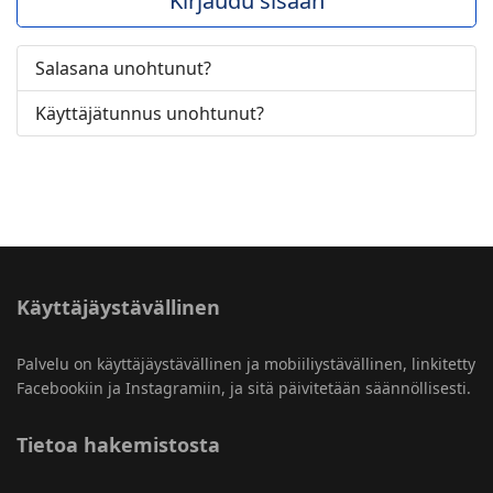
Kirjaudu sisään
Salasana unohtunut?
Käyttäjätunnus unohtunut?
Käyttäjäystävällinen
Palvelu on käyttäjäystävällinen ja mobiiliystävällinen, linkitetty
Facebookiin ja Instagramiin, ja sitä päivitetään säännöllisesti.
Tietoa hakemistosta