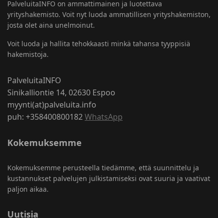
PalveluitaINFO on ammattimainen ja luotettava
yrityshakemisto. Voit nyt luoda ammatillisen yrityshakemiston,
josta olet aina unelmoinut.
Voit luoda ja hallita tehokkaasti minkä tahansa tyyppisiä
hakemistoja.
PalveluitaINFO
Sinikalliontie 14, 02630 Espoo
myynti(at)palveluita.info
puh: +358400800182
WhatsApp
Kokemuksemme
Kokemuksemme perusteella tiedämme, että suunnittelu ja
kustannukset palvelujen julkistamiseksi ovat suuria ja vaativat
paljon aikaa.
Uutisia