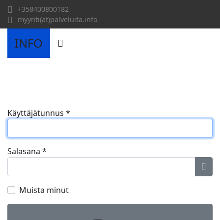
+358400800182
myynti(at)palveluita.info
INFO
Käyttäjätunnus
*
Salasana
*
Näyt
Muista minut