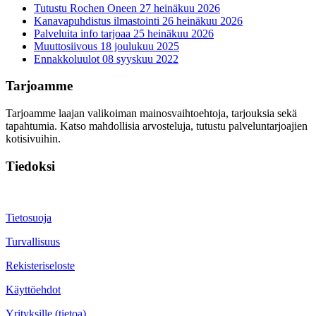
Tutustu Rochen Oneen
27 heinäkuu 2026
Kanavapuhdistus ilmastointi
26 heinäkuu 2026
Palveluita info tarjoaa
25 heinäkuu 2026
Muuttosiivous
18 joulukuu 2025
Ennakkoluulot
08 syyskuu 2022
Tarjoamme
Tarjoamme laajan valikoiman mainosvaihtoehtoja, tarjouksia sekä
tapahtumia. Katso mahdollisia arvosteluja, tutustu palveluntarjoajien
kotisivuihin.
Tiedoksi
Tietosuoja
Turvallisuus
Rekisteriseloste
Käyttöehdot
Yrityksille (tietoa)