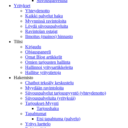
Siivouspalveluita
Yritykset
Yhteydenotto
Kaikki palvelut haku
Myynnissä ravintoloita
Löydä siivouspalveluita
Ravintolan ostajat
Ilmoitus (mainos) hinnasto
Tilisi
Kirjaudu
Ohjauspaneeli
Omat Blog artikkelit
Omien tarjousten hallinta
Hallinnoi yritysartikkeleita
Hallitse yritystietoja
Hakemisto
Chatbot tekoäly keskustelu
Myydään ravintoloita
Siivouspalvelut tarjouspyyntö (yhteydenotto)
Siivouspalveluita (yrityksiä)
Tarjoukset-Myynti
Tarjoushaku
Tapahtumat
Etsi tapahtuma (palvelu)
Yritys luettelo