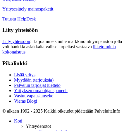
Yritysesittely mainospaketit
Tutustu HelpDesk
Liity yhteisöön
Liity yhteisöön
! Tarjoamme sinulle markkinointi ympäristön jolla
voit hankkia asiakkaita valitse tarpeitasi vastaava
liiketoiminta
kokonaisuus
Pikalinkki
Lisää yritys
Myydään (tarjouksia)
Palvelun tarjoajat luettelo
Yrityksen oma ohjauspaneeli
Vastuuvapauslauseke
Vieras Blogi
© alkaen 1992 - 2025 Kaikki oikeudet pidätetään PalveluitaInfo
Koti
Yhteydenotot