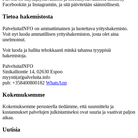
Facebookiin ja Instagramiin, ja sitä päivitetään säännöllisesti.
Tietoa hakemistosta
PalveluitaINFO on ammattimainen ja luotettava yrityshakemisto.
Voit nyt luoda ammatillisen yrityshakemiston, josta olet aina
unelmoinut.
Voit luoda ja hallita tehokkaasti minkä tahansa tyyppisiä
hakemistoja.
PalveluitaINFO
Sinikalliontie 14, 02630 Espoo
myynti(at)palveluita.info
puh: +358400800182
WhatsApp
Kokemuksemme
Kokemuksemme perusteella tiedämme, että suunnittelu ja
kustannukset palvelujen julkistamiseksi ovat suuria ja vaativat paljon
aikaa.
Uutisia