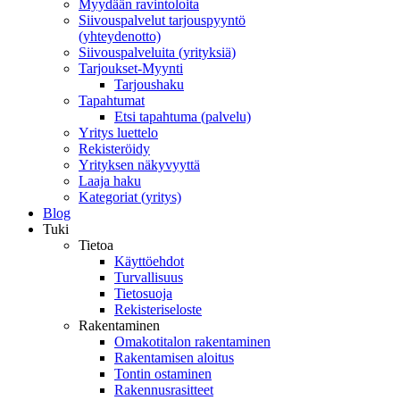
Myydään ravintoloita
Siivouspalvelut tarjouspyyntö
(yhteydenotto)
Siivouspalveluita (yrityksiä)
Tarjoukset-Myynti
Tarjoushaku
Tapahtumat
Etsi tapahtuma (palvelu)
Yritys luettelo
Rekisteröidy
Yrityksen näkyvyyttä
Laaja haku
Kategoriat (yritys)
Blog
Tuki
Tietoa
Käyttöehdot
Turvallisuus
Tietosuoja
Rekisteriseloste
Rakentaminen
Omakotitalon rakentaminen
Rakentamisen aloitus
Tontin ostaminen
Rakennusrasitteet