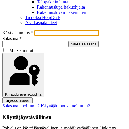
Talopaketin hinta
Rakennuslupa hakuohjeita
Rakennusluvan hakeminen
Tiedoksi HelpDesk
Asiakaspalautteet
Käyttäjätunnus
*
Salasana
*
Näytä salasana
Muista minut
Kirjaudu avainkoodilla
Kirjaudu sisään
Salasana unohtunut?
Käyttäjätunnus unohtunut?
Käyttäjäystävällinen
Palvelu on käyttäjäystävällinen ja mobiiliystävällinen, linkitetty