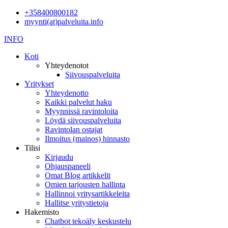
+358400800182
myynti(at)palveluita.info
INFO
Koti
Yhteydenotot
Siivouspalveluita
Yritykset
Yhteydenotto
Kaikki palvelut haku
Myynnissä ravintoloita
Löydä siivouspalveluita
Ravintolan ostajat
Ilmoitus (mainos) hinnasto
Tilisi
Kirjaudu
Ohjauspaneeli
Omat Blog artikkelit
Omien tarjousten hallinta
Hallinnoi yritysartikkeleita
Hallitse yritystietoja
Hakemisto
Chatbot tekoäly keskustelu