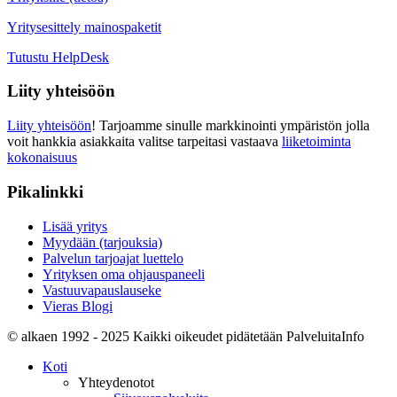
Yritysesittely mainospaketit
Tutustu HelpDesk
Liity yhteisöön
Liity yhteisöön
! Tarjoamme sinulle markkinointi ympäristön jolla
voit hankkia asiakkaita valitse tarpeitasi vastaava
liiketoiminta
kokonaisuus
Pikalinkki
Lisää yritys
Myydään (tarjouksia)
Palvelun tarjoajat luettelo
Yrityksen oma ohjauspaneeli
Vastuuvapauslauseke
Vieras Blogi
© alkaen 1992 - 2025 Kaikki oikeudet pidätetään PalveluitaInfo
Koti
Yhteydenotot