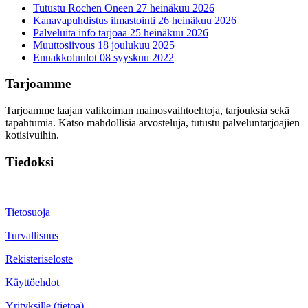
Tutustu Rochen Oneen
27 heinäkuu 2026
Kanavapuhdistus ilmastointi
26 heinäkuu 2026
Palveluita info tarjoaa
25 heinäkuu 2026
Muuttosiivous
18 joulukuu 2025
Ennakkoluulot
08 syyskuu 2022
Tarjoamme
Tarjoamme laajan valikoiman mainosvaihtoehtoja, tarjouksia sekä
tapahtumia. Katso mahdollisia arvosteluja, tutustu palveluntarjoajien
kotisivuihin.
Tiedoksi
Tietosuoja
Turvallisuus
Rekisteriseloste
Käyttöehdot
Yrityksille (tietoa)