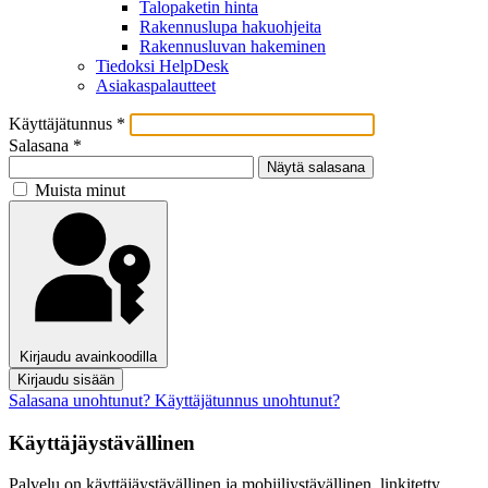
Talopaketin hinta
Rakennuslupa hakuohjeita
Rakennusluvan hakeminen
Tiedoksi HelpDesk
Asiakaspalautteet
Käyttäjätunnus
*
Salasana
*
Näytä salasana
Muista minut
Kirjaudu avainkoodilla
Kirjaudu sisään
Salasana unohtunut?
Käyttäjätunnus unohtunut?
Käyttäjäystävällinen
Palvelu on käyttäjäystävällinen ja mobiiliystävällinen, linkitetty