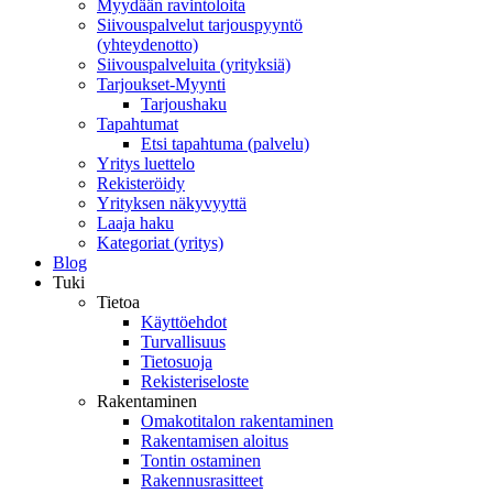
Myydään ravintoloita
Siivouspalvelut tarjouspyyntö
(yhteydenotto)
Siivouspalveluita (yrityksiä)
Tarjoukset-Myynti
Tarjoushaku
Tapahtumat
Etsi tapahtuma (palvelu)
Yritys luettelo
Rekisteröidy
Yrityksen näkyvyyttä
Laaja haku
Kategoriat (yritys)
Blog
Tuki
Tietoa
Käyttöehdot
Turvallisuus
Tietosuoja
Rekisteriseloste
Rakentaminen
Omakotitalon rakentaminen
Rakentamisen aloitus
Tontin ostaminen
Rakennusrasitteet