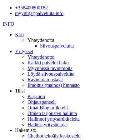
+358400800182
myynti(at)palveluita.info
INFO
Koti
Yhteydenotot
Siivouspalveluita
Yritykset
Yhteydenotto
Kaikki palvelut haku
Myynnissä ravintoloita
Löydä siivouspalveluita
Ravintolan ostajat
Ilmoitus (mainos) hinnasto
Tilisi
Kirjaudu
Ohjauspaneeli
Omat Blog artikkelit
Omien tarjousten hallinta
Hallinnoi yritysartikkeleita
Hallitse yritystietoja
Hakemisto
Chatbot tekoäly keskustelu