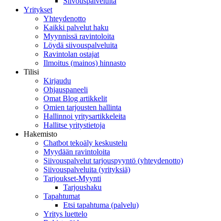
Siivouspalveluita
Yritykset
Yhteydenotto
Kaikki palvelut haku
Myynnissä ravintoloita
Löydä siivouspalveluita
Ravintolan ostajat
Ilmoitus (mainos) hinnasto
Tilisi
Kirjaudu
Ohjauspaneeli
Omat Blog artikkelit
Omien tarjousten hallinta
Hallinnoi yritysartikkeleita
Hallitse yritystietoja
Hakemisto
Chatbot tekoäly keskustelu
Myydään ravintoloita
Siivouspalvelut tarjouspyyntö (yhteydenotto)
Siivouspalveluita (yrityksiä)
Tarjoukset-Myynti
Tarjoushaku
Tapahtumat
Etsi tapahtuma (palvelu)
Yritys luettelo