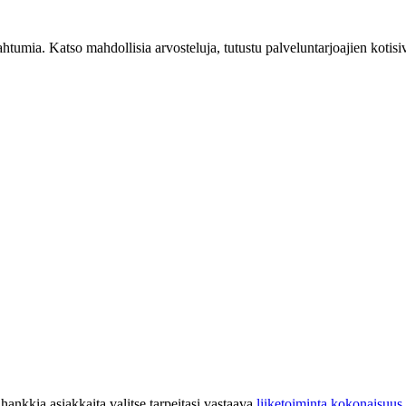
tumia. Katso mahdollisia arvosteluja, tutustu palveluntarjoajien kotisi
hankkia asiakkaita valitse tarpeitasi vastaava
liiketoiminta kokonaisuus