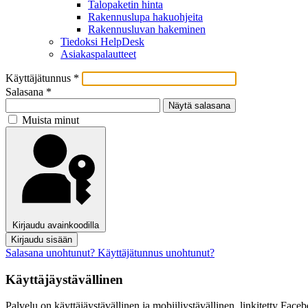
Talopaketin hinta
Rakennuslupa hakuohjeita
Rakennusluvan hakeminen
Tiedoksi HelpDesk
Asiakaspalautteet
Käyttäjätunnus
*
Salasana
*
Näytä salasana
Muista minut
Kirjaudu avainkoodilla
Kirjaudu sisään
Salasana unohtunut?
Käyttäjätunnus unohtunut?
Käyttäjäystävällinen
Palvelu on käyttäjäystävällinen ja mobiiliystävällinen, linkitetty Facebo