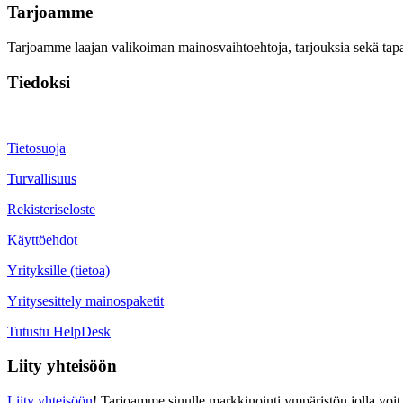
Tarjoamme
Tarjoamme laajan valikoiman mainosvaihtoehtoja, tarjouksia sekä tapah
Tiedoksi
Tietosuoja
Turvallisuus
Rekisteriseloste
Käyttöehdot
Yrityksille (tietoa)
Yritysesittely mainospaketit
Tutustu HelpDesk
Liity yhteisöön
Liity yhteisöön
! Tarjoamme sinulle markkinointi ympäristön jolla voit 