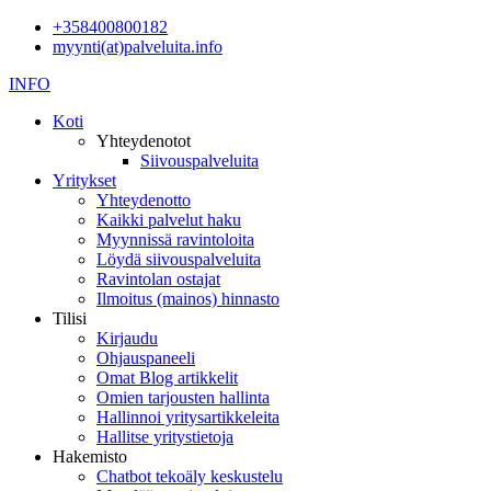
+358400800182
myynti(at)palveluita.info
INFO
Koti
Yhteydenotot
Siivouspalveluita
Yritykset
Yhteydenotto
Kaikki palvelut haku
Myynnissä ravintoloita
Löydä siivouspalveluita
Ravintolan ostajat
Ilmoitus (mainos) hinnasto
Tilisi
Kirjaudu
Ohjauspaneeli
Omat Blog artikkelit
Omien tarjousten hallinta
Hallinnoi yritysartikkeleita
Hallitse yritystietoja
Hakemisto
Chatbot tekoäly keskustelu