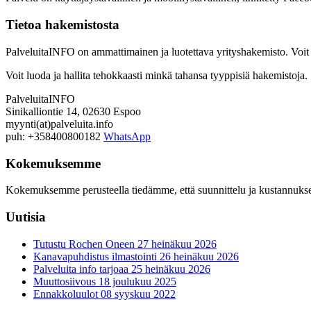
Tietoa hakemistosta
PalveluitaINFO on ammattimainen ja luotettava yrityshakemisto. Voit n
Voit luoda ja hallita tehokkaasti minkä tahansa tyyppisiä hakemistoja.
PalveluitaINFO
Sinikalliontie 14, 02630 Espoo
myynti(at)palveluita.info
puh: +358400800182
WhatsApp
Kokemuksemme
Kokemuksemme perusteella tiedämme, että suunnittelu ja kustannukset p
Uutisia
Tutustu Rochen Oneen
27 heinäkuu 2026
Kanavapuhdistus ilmastointi
26 heinäkuu 2026
Palveluita info tarjoaa
25 heinäkuu 2026
Muuttosiivous
18 joulukuu 2025
Ennakkoluulot
08 syyskuu 2022