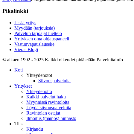
Pikalinkki
Lisää yritys
Myydään (tarjouksia)
Palvelun tarjoajat luettelo
Yrityksen oma ohjauspaneeli
Vastuuvapauslauseke
Vieras Blogi
© alkaen 1992 - 2025 Kaikki oikeudet pidätetään PalveluitaInfo
Koti
Yhteydenotot
Siivouspalveluita
Yritykset
Yhteydenotto
Kaikki palvelut haku
Myynnissä ravintoloita
Löydä siivouspalveluita
Ravintolan ostajat
Ilmoitus (mainos) hinnasto
Tilisi
Kirjaudu