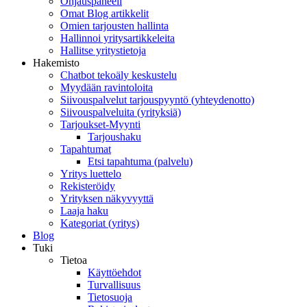
Ohjauspaneeli
Omat Blog artikkelit
Omien tarjousten hallinta
Hallinnoi yritysartikkeleita
Hallitse yritystietoja
Hakemisto
Chatbot tekoäly keskustelu
Myydään ravintoloita
Siivouspalvelut tarjouspyyntö (yhteydenotto)
Siivouspalveluita (yrityksiä)
Tarjoukset-Myynti
Tarjoushaku
Tapahtumat
Etsi tapahtuma (palvelu)
Yritys luettelo
Rekisteröidy
Yrityksen näkyvyyttä
Laaja haku
Kategoriat (yritys)
Blog
Tuki
Tietoa
Käyttöehdot
Turvallisuus
Tietosuoja