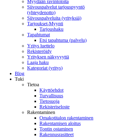
Myydään ravintoloita
Siivouspalvelut tarjouspyyntö
(yhteydenotto)
Siivouspalveluita (yrityksiä)
Tarjoukset-Myynti
Tarjoushaku
Tapahtumat
Etsi tapahtuma (palvelu)
Yritys luettelo
Rekisteröidy
Yrityksen näkyvyyttä
Laaja haku
Kategoriat (yritys)
Blog
Tuki
Tietoa
Käyttöehdot
Turvallisuus
Tietosuoja
Rekisteriseloste
Rakentaminen
Omakotitalon rakentaminen
Rakentamisen aloitus
Tontin ostaminen
Rakennusrasitteet