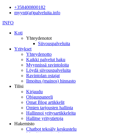
+358400800182
myynti(at)palveluita.info
INFO
Koti
Yhteydenotot
Siivouspalveluita
Yritykset
Yhteydenotto
Kaikki palvelut haku
Myynnissä ravintoloita
Löydä siivouspalveluita
Ravintolan ostajat
Ilmoitus (mainos) hinnasto
Tilisi
Kirjaudu
Ohjauspaneeli
Omat Blog artikkelit
Omien tarjousten hallinta
Hallinnoi yritysartikkeleita
Hallitse yritystietoja
Hakemisto
Chatbot tekoäly keskustelu