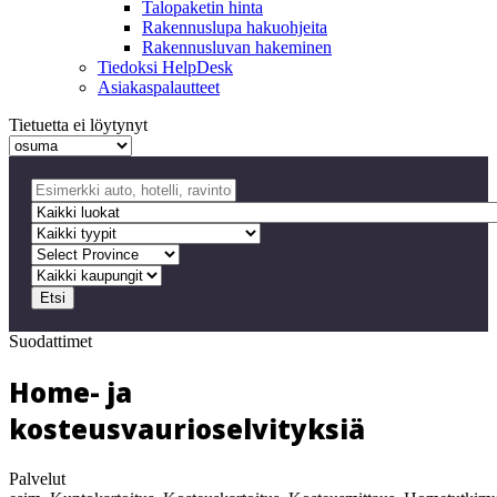
Talopaketin hinta
Rakennuslupa hakuohjeita
Rakennusluvan hakeminen
Tiedoksi HelpDesk
Asiakaspalautteet
Tietuetta ei löytynyt
Etsi
Suodattimet
Home- ja
kosteusvaurioselvityksiä
Palvelut