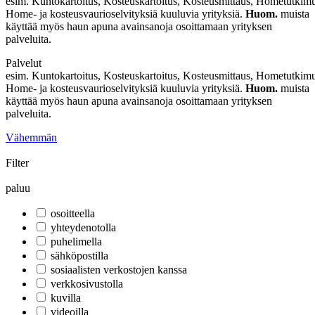
esim. Kuntokartoitus, Kosteuskartoitus, Kosteusmittaus, Hometutkimus
Home- ja kosteusvaurioselvityksiä kuuluvia yrityksiä.
Huom.
muista
käyttää myös haun apuna avainsanoja osoittamaan yrityksen
palveluita.
Palvelut
esim. Kuntokartoitus, Kosteuskartoitus, Kosteusmittaus, Hometutkimus
Home- ja kosteusvaurioselvityksiä kuuluvia yrityksiä.
Huom.
muista
käyttää myös haun apuna avainsanoja osoittamaan yrityksen
palveluita.
Vähemmän
Filter
paluu
osoitteella
yhteydenotolla
puhelimella
sähköpostilla
sosiaalisten verkostojen kanssa
verkkosivustolla
kuvilla
videoilla