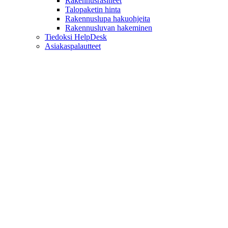
Rakennusrasitteet
Talopaketin hinta
Rakennuslupa hakuohjeita
Rakennusluvan hakeminen
Tiedoksi HelpDesk
Asiakaspalautteet