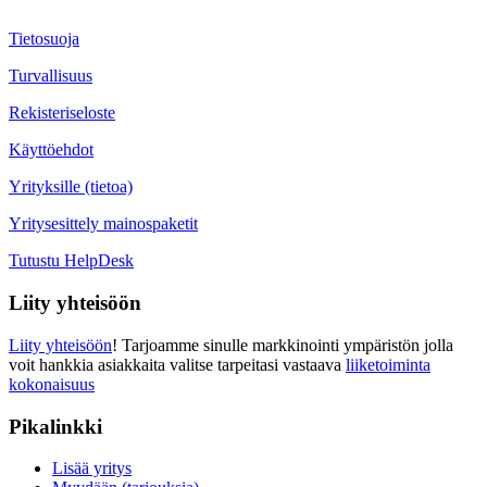
Tietosuoja
Turvallisuus
Rekisteriseloste
Käyttöehdot
Yrityksille (tietoa)
Yritysesittely mainospaketit
Tutustu HelpDesk
Liity yhteisöön
Liity yhteisöön
! Tarjoamme sinulle markkinointi ympäristön jolla
voit hankkia asiakkaita valitse tarpeitasi vastaava
liiketoiminta
kokonaisuus
Pikalinkki
Lisää yritys