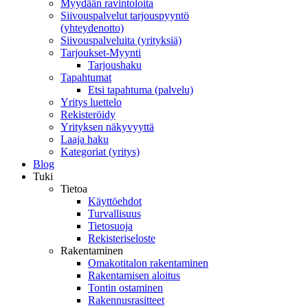
Myydään ravintoloita
Siivouspalvelut tarjouspyyntö
(yhteydenotto)
Siivouspalveluita (yrityksiä)
Tarjoukset-Myynti
Tarjoushaku
Tapahtumat
Etsi tapahtuma (palvelu)
Yritys luettelo
Rekisteröidy
Yrityksen näkyvyyttä
Laaja haku
Kategoriat (yritys)
Blog
Tuki
Tietoa
Käyttöehdot
Turvallisuus
Tietosuoja
Rekisteriseloste
Rakentaminen
Omakotitalon rakentaminen
Rakentamisen aloitus
Tontin ostaminen
Rakennusrasitteet