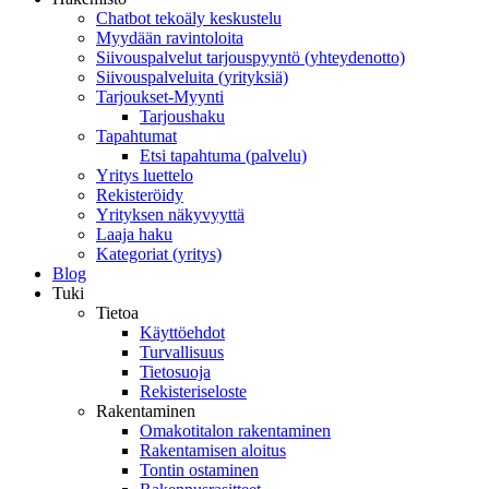
Chatbot tekoäly keskustelu
Myydään ravintoloita
Siivouspalvelut tarjouspyyntö (yhteydenotto)
Siivouspalveluita (yrityksiä)
Tarjoukset-Myynti
Tarjoushaku
Tapahtumat
Etsi tapahtuma (palvelu)
Yritys luettelo
Rekisteröidy
Yrityksen näkyvyyttä
Laaja haku
Kategoriat (yritys)
Blog
Tuki
Tietoa
Käyttöehdot
Turvallisuus
Tietosuoja
Rekisteriseloste
Rakentaminen
Omakotitalon rakentaminen
Rakentamisen aloitus
Tontin ostaminen