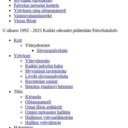
Myydään (tarjouksia)
Palvelun tarjoajat luettelo
Yrityksen oma ohjauspaneeli
Vastuuvapauslauseke
Vieras Blogi
© alkaen 1992 - 2025 Kaikki oikeudet pidätetään PalveluitaInfo
Koti
Yhteydenotot
Siivouspalveluita
Yritykset
Yhteydenotto
Kaikki palvelut haku
Myynnissä ravintoloita
Löydä siivouspalveluita
Ravintolan ostajat
Ilmoitus (mainos) hinnasto
Tilisi
Kirjaudu
Ohjauspaneeli
Omat Blog artikkelit
Omien tarjousten hallinta
Hallinnoi yritysartikkeleita
Hallitse yritystietoja
Hakemisto