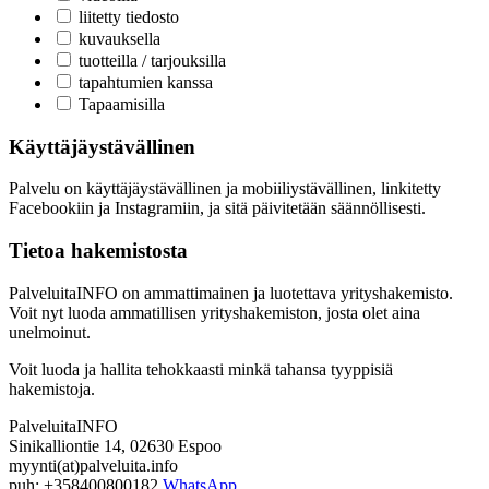
liitetty tiedosto
kuvauksella
tuotteilla / tarjouksilla
tapahtumien kanssa
Tapaamisilla
Käyttäjäystävällinen
Palvelu on käyttäjäystävällinen ja mobiiliystävällinen, linkitetty
Facebookiin ja Instagramiin, ja sitä päivitetään säännöllisesti.
Tietoa hakemistosta
PalveluitaINFO on ammattimainen ja luotettava yrityshakemisto.
Voit nyt luoda ammatillisen yrityshakemiston, josta olet aina
unelmoinut.
Voit luoda ja hallita tehokkaasti minkä tahansa tyyppisiä
hakemistoja.
PalveluitaINFO
Sinikalliontie 14, 02630 Espoo
myynti(at)palveluita.info
puh: +358400800182
WhatsApp