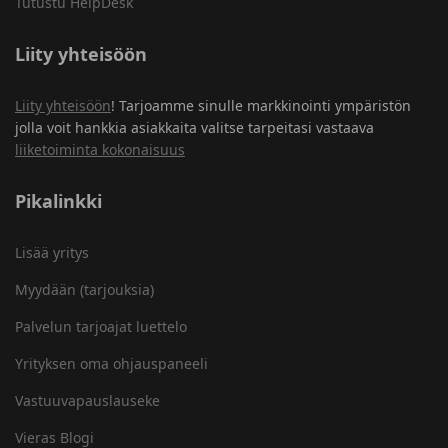
Tutustu HelpDesk
Liity yhteisöön
Liity yhteisöön
! Tarjoamme sinulle markkinointi ympäristön
jolla voit hankkia asiakkaita valitse tarpeitasi vastaava
liiketoiminta kokonaisuus
Pikalinkki
Lisää yritys
Myydään (tarjouksia)
Palvelun tarjoajat luettelo
Yrityksen oma ohjauspaneeli
Vastuuvapauslauseke
Vieras Blogi