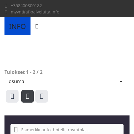
+358400800182
myynti(at)palveluita.info
INFO
Tulokset
1
-
2
/
2