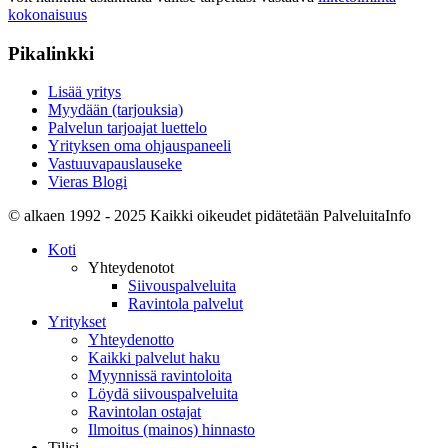
kokonaisuus
Pikalinkki
Lisää yritys
Myydään (tarjouksia)
Palvelun tarjoajat luettelo
Yrityksen oma ohjauspaneeli
Vastuuvapauslauseke
Vieras Blogi
© alkaen 1992 - 2025 Kaikki oikeudet pidätetään PalveluitaInfo
Koti
Yhteydenotot
Siivouspalveluita
Ravintola palvelut
Yritykset
Yhteydenotto
Kaikki palvelut haku
Myynnissä ravintoloita
Löydä siivouspalveluita
Ravintolan ostajat
Ilmoitus (mainos) hinnasto
Tilisi