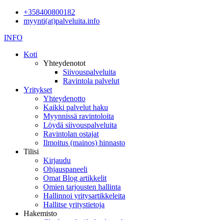
+358400800182
myynti(at)palveluita.info
INFO
Koti
Yhteydenotot
Siivouspalveluita
Ravintola palvelut
Yritykset
Yhteydenotto
Kaikki palvelut haku
Myynnissä ravintoloita
Löydä siivouspalveluita
Ravintolan ostajat
Ilmoitus (mainos) hinnasto
Tilisi
Kirjaudu
Ohjauspaneeli
Omat Blog artikkelit
Omien tarjousten hallinta
Hallinnoi yritysartikkeleita
Hallitse yritystietoja
Hakemisto