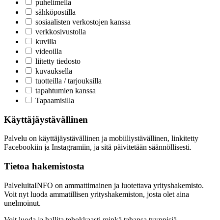
puhelimella
sähköpostilla
sosiaalisten verkostojen kanssa
verkkosivustolla
kuvilla
videoilla
liitetty tiedosto
kuvauksella
tuotteilla / tarjouksilla
tapahtumien kanssa
Tapaamisilla
Käyttäjäystävällinen
Palvelu on käyttäjäystävällinen ja mobiiliystävällinen, linkitetty
Facebookiin ja Instagramiin, ja sitä päivitetään säännöllisesti.
Tietoa hakemistosta
PalveluitaINFO on ammattimainen ja luotettava yrityshakemisto.
Voit nyt luoda ammatillisen yrityshakemiston, josta olet aina
unelmoinut.
Voit luoda ja hallita tehokkaasti minkä tahansa tyyppisiä