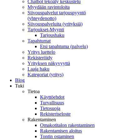
Chatbot tekoäly keskustelu
Myydään ravintoloita
Siivouspalvelut tarjouspyyntö
(yhteydenotto)
Siivouspalveluita (yrityksiä)
Tarjoukset-Myynti
Tarjoushaku
Tapahtumat
Etsi tapahtuma (palvelu)
Yritys luettelo
Rekisteröidy
Yrityksen näkyvyyttä
Laaja haku
Kategoriat (yritys)
Blog
Tuki
Tietoa
Käyttöehdot
Turvallisuus
Tietosuoja
Rekisteriseloste
Rakentaminen
Omakotitalon rakentaminen
Rakentamisen aloitus
Tontin ostaminen