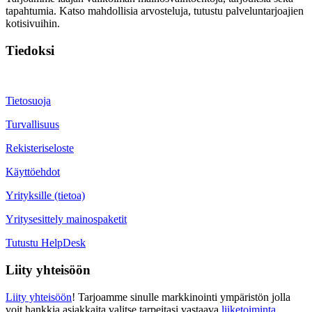
tapahtumia. Katso mahdollisia arvosteluja, tutustu palveluntarjoajien
kotisivuihin.
Tiedoksi
Tietosuoja
Turvallisuus
Rekisteriseloste
Käyttöehdot
Yrityksille (tietoa)
Yritysesittely mainospaketit
Tutustu HelpDesk
Liity yhteisöön
Liity yhteisöön
! Tarjoamme sinulle markkinointi ympäristön jolla
voit hankkia asiakkaita valitse tarpeitasi vastaava
liiketoiminta