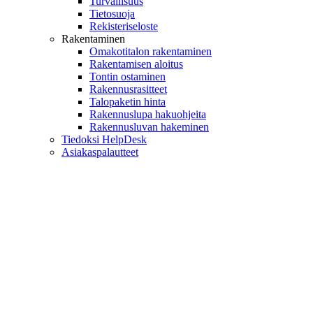
Turvallisuus
Tietosuoja
Rekisteriseloste
Rakentaminen
Omakotitalon rakentaminen
Rakentamisen aloitus
Tontin ostaminen
Rakennusrasitteet
Talopaketin hinta
Rakennuslupa hakuohjeita
Rakennusluvan hakeminen
Tiedoksi HelpDesk
Asiakaspalautteet