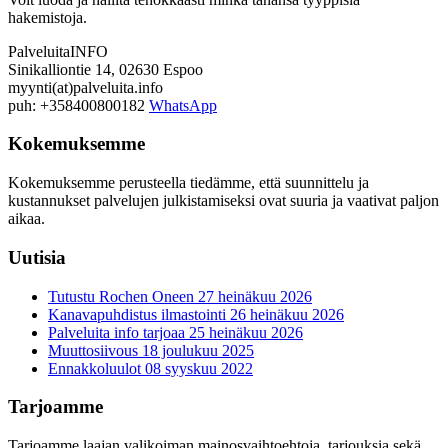
hakemistoja.
PalveluitaINFO
Sinikalliontie 14, 02630 Espoo
myynti(at)palveluita.info
puh: +358400800182
WhatsApp
Kokemuksemme
Kokemuksemme perusteella tiedämme, että suunnittelu ja
kustannukset palvelujen julkistamiseksi ovat suuria ja vaativat paljon
aikaa.
Uutisia
Tutustu Rochen Oneen
27 heinäkuu 2026
Kanavapuhdistus ilmastointi
26 heinäkuu 2026
Palveluita info tarjoaa
25 heinäkuu 2026
Muuttosiivous
18 joulukuu 2025
Ennakkoluulot
08 syyskuu 2022
Tarjoamme
Tarjoamme laajan valikoiman mainosvaihtoehtoja, tarjouksia sekä