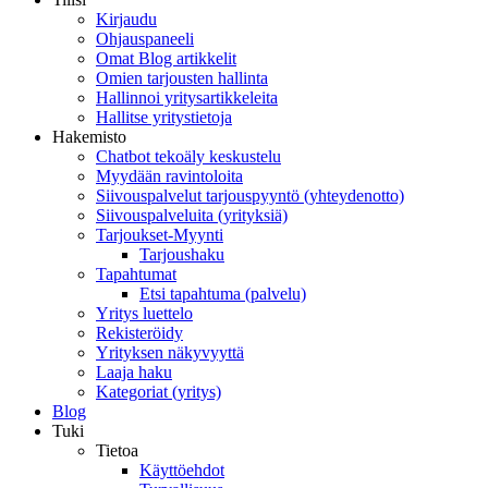
Kirjaudu
Ohjauspaneeli
Omat Blog artikkelit
Omien tarjousten hallinta
Hallinnoi yritysartikkeleita
Hallitse yritystietoja
Hakemisto
Chatbot tekoäly keskustelu
Myydään ravintoloita
Siivouspalvelut tarjouspyyntö (yhteydenotto)
Siivouspalveluita (yrityksiä)
Tarjoukset-Myynti
Tarjoushaku
Tapahtumat
Etsi tapahtuma (palvelu)
Yritys luettelo
Rekisteröidy
Yrityksen näkyvyyttä
Laaja haku
Kategoriat (yritys)
Blog
Tuki
Tietoa
Käyttöehdot