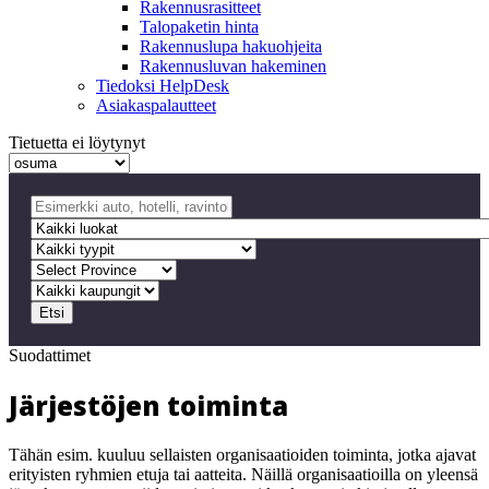
Rakennusrasitteet
Talopaketin hinta
Rakennuslupa hakuohjeita
Rakennusluvan hakeminen
Tiedoksi HelpDesk
Asiakaspalautteet
Tietuetta ei löytynyt
Etsi
Suodattimet
Järjestöjen toiminta
Tähän esim. kuuluu sellaisten organisaatioiden toiminta, jotka ajavat
erityisten ryhmien etuja tai aatteita. Näillä organisaatioilla on yleensä