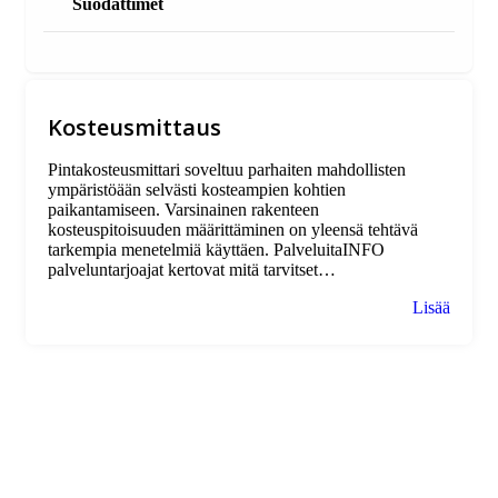
Suodattimet
Kosteusmittaus
Pintakosteusmittari soveltuu parhaiten mahdollisten
ympäristöään selvästi kosteampien kohtien
paikantamiseen. Varsinainen rakenteen
kosteuspitoisuuden määrittäminen on yleensä tehtävä
tarkempia menetelmiä käyttäen. PalveluitaINFO
palveluntarjoajat kertovat mitä tarvitset…
Lisää