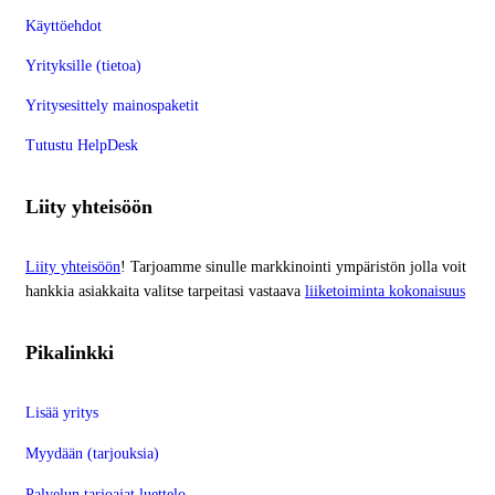
Käyttöehdot
Yrityksille (tietoa)
Yritysesittely mainospaketit
Tutustu HelpDesk
Liity yhteisöön
Liity yhteisöön
! Tarjoamme sinulle markkinointi ympäristön jolla voit
hankkia asiakkaita valitse tarpeitasi vastaava
liiketoiminta kokonaisuus
Pikalinkki
Lisää yritys
Myydään (tarjouksia)
Palvelun tarjoajat luettelo