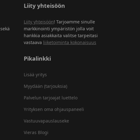
Liity yhteisöön
Liity yhteisöön
! Tarjoamme sinulle
 sekä
markkinointi ympäristön jolla voit
hankkia asiakkaita valitse tarpeitasi
vastaava
liiketoiminta kokonaisuus
Pikalinkki
Lisää yritys
Myydään (tarjouksia)
Palvelun tarjoajat luettelo
Yrityksen oma ohjauspaneeli
Vastuuvapauslauseke
Vieras Blogi