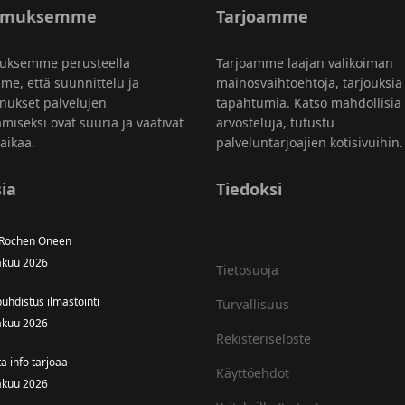
emuksemme
Tarjoamme
uksemme perusteella
Tarjoamme laajan valikoiman
me, että suunnittelu ja
mainosvaihtoehtoja, tarjouksia
nukset palvelujen
tapahtumia. Katso mahdollisia
amiseksi ovat suuria ja vaativat
arvosteluja, tutustu
aikaa.
palveluntarjoajien kotisivuihin.
ia
Tiedoksi
 Rochen Oneen
äkuu 2026
Tietosuoja
uhdistus ilmastointi
Turvallisuus
äkuu 2026
Rekisteriseloste
ta info tarjoaa
Käyttöehdot
äkuu 2026