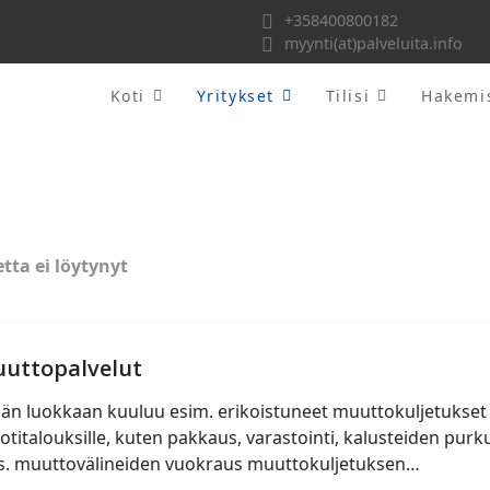
+358400800182
myynti(at)palveluita.info
Koti
Yritykset
Tilisi
Hakemi
etta ei löytynyt
uttopalvelut
än luokkaan kuuluu esim. erikoistuneet muuttokuljetukset ja 
kotitalouksille, kuten pakkaus, varastointi, kalusteiden purku
. muuttovälineiden vuokraus muuttokuljetuksen…