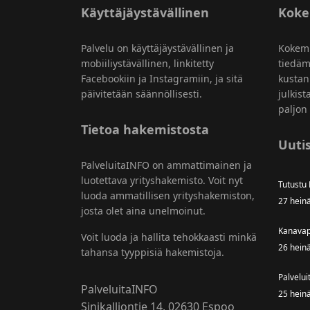
Käyttäjäystävällinen
Kok
Palvelu on käyttäjäystävällinen ja
Kokem
mobiiliystävällinen, linkitetty
tiedäm
Facebookiin ja Instagramiin, ja sitä
kustan
päivitetään säännöllisesti.
julkist
paljon 
Tietoa hakemistosta
Uutis
PalveluitaINFO on ammattimainen ja
luotettava yrityshakemisto. Voit nyt
Tutustu
luoda ammatillisen yrityshakemiston,
27 hein
josta olet aina unelmoinut.
Kanavap
Voit luoda ja hallita tehokkaasti minkä
26 hein
tahansa tyyppisiä hakemistoja.
Palvelui
PalveluitaINFO
25 hein
Sinikalliontie 14, 02630 Espoo