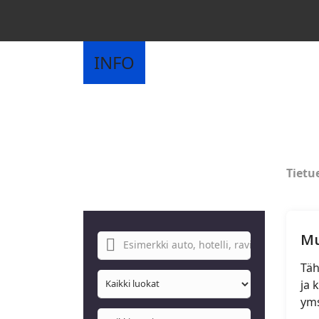
INFO
Tietu
Mu
Täh
ja 
yms