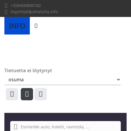
+358400800182
myynti(at)palveluita.info
INFO
Tietuetta ei löytynyt