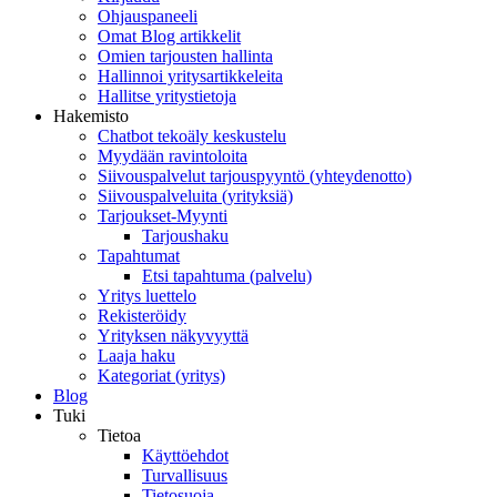
Ohjauspaneeli
Omat Blog artikkelit
Omien tarjousten hallinta
Hallinnoi yritysartikkeleita
Hallitse yritystietoja
Hakemisto
Chatbot tekoäly keskustelu
Myydään ravintoloita
Siivouspalvelut tarjouspyyntö (yhteydenotto)
Siivouspalveluita (yrityksiä)
Tarjoukset-Myynti
Tarjoushaku
Tapahtumat
Etsi tapahtuma (palvelu)
Yritys luettelo
Rekisteröidy
Yrityksen näkyvyyttä
Laaja haku
Kategoriat (yritys)
Blog
Tuki
Tietoa
Käyttöehdot
Turvallisuus
Tietosuoja