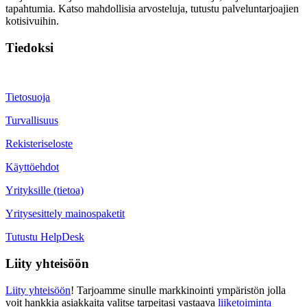
tapahtumia. Katso mahdollisia arvosteluja, tutustu palveluntarjoajien
kotisivuihin.
Tiedoksi
Tietosuoja
Turvallisuus
Rekisteriseloste
Käyttöehdot
Yrityksille (tietoa)
Yritysesittely mainospaketit
Tutustu HelpDesk
Liity yhteisöön
Liity yhteisöön
! Tarjoamme sinulle markkinointi ympäristön jolla
voit hankkia asiakkaita valitse tarpeitasi vastaava
liiketoiminta