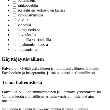
puhelimella
sähköpostilla
sosiaalisten verkostojen kanssa
verkkosivustolla
kuvilla
videoilla
liitetty tiedosto
kuvauksella
tuotteilla / tarjouksilla
tapahtumien kanssa
Tapaamisilla
Käyttäjäystävällinen
Palvelu on käyttäjäystävällinen ja mobiiliystävällinen, linkitetty
Facebookiin ja Instagramiin, ja sitä päivitetään säännöllisesti.
Tietoa hakemistosta
PalveluitaINFO on ammattimainen ja luotettava yrityshakemisto.
Voit nyt luoda ammatillisen yrityshakemiston, josta olet aina
unelmoinut.
Voit luoda ja hallita tehokkaasti minkä tahansa tyyppisiä