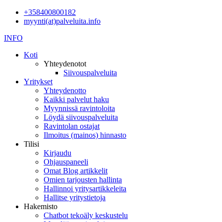
+358400800182
myynti(at)palveluita.info
INFO
Koti
Yhteydenotot
Siivouspalveluita
Yritykset
Yhteydenotto
Kaikki palvelut haku
Myynnissä ravintoloita
Löydä siivouspalveluita
Ravintolan ostajat
Ilmoitus (mainos) hinnasto
Tilisi
Kirjaudu
Ohjauspaneeli
Omat Blog artikkelit
Omien tarjousten hallinta
Hallinnoi yritysartikkeleita
Hallitse yritystietoja
Hakemisto
Chatbot tekoäly keskustelu