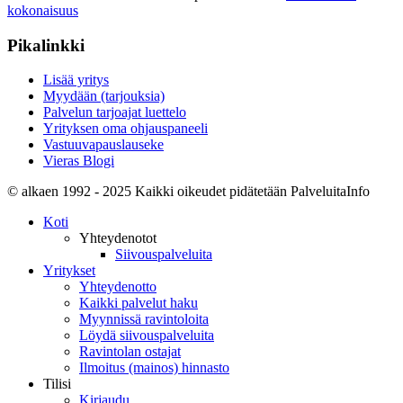
kokonaisuus
Pikalinkki
Lisää yritys
Myydään (tarjouksia)
Palvelun tarjoajat luettelo
Yrityksen oma ohjauspaneeli
Vastuuvapauslauseke
Vieras Blogi
© alkaen 1992 - 2025 Kaikki oikeudet pidätetään PalveluitaInfo
Koti
Yhteydenotot
Siivouspalveluita
Yritykset
Yhteydenotto
Kaikki palvelut haku
Myynnissä ravintoloita
Löydä siivouspalveluita
Ravintolan ostajat
Ilmoitus (mainos) hinnasto
Tilisi
Kirjaudu