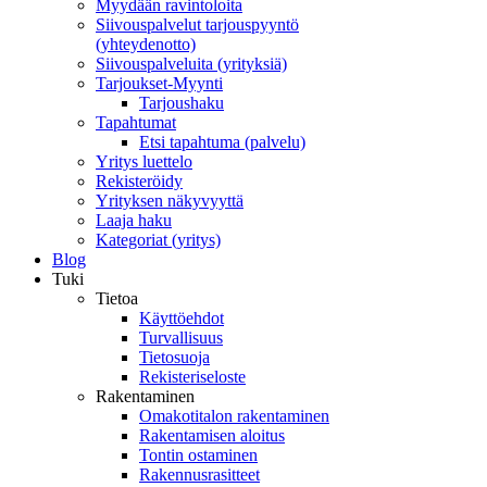
Myydään ravintoloita
Siivouspalvelut tarjouspyyntö
(yhteydenotto)
Siivouspalveluita (yrityksiä)
Tarjoukset-Myynti
Tarjoushaku
Tapahtumat
Etsi tapahtuma (palvelu)
Yritys luettelo
Rekisteröidy
Yrityksen näkyvyyttä
Laaja haku
Kategoriat (yritys)
Blog
Tuki
Tietoa
Käyttöehdot
Turvallisuus
Tietosuoja
Rekisteriseloste
Rakentaminen
Omakotitalon rakentaminen
Rakentamisen aloitus
Tontin ostaminen
Rakennusrasitteet