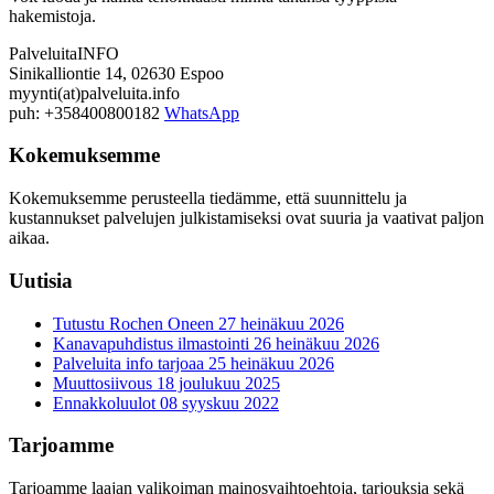
hakemistoja.
PalveluitaINFO
Sinikalliontie 14, 02630 Espoo
myynti(at)palveluita.info
puh: +358400800182
WhatsApp
Kokemuksemme
Kokemuksemme perusteella tiedämme, että suunnittelu ja
kustannukset palvelujen julkistamiseksi ovat suuria ja vaativat paljon
aikaa.
Uutisia
Tutustu Rochen Oneen
27 heinäkuu 2026
Kanavapuhdistus ilmastointi
26 heinäkuu 2026
Palveluita info tarjoaa
25 heinäkuu 2026
Muuttosiivous
18 joulukuu 2025
Ennakkoluulot
08 syyskuu 2022
Tarjoamme
Tarjoamme laajan valikoiman mainosvaihtoehtoja, tarjouksia sekä