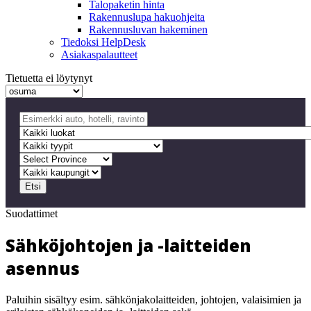
Talopaketin hinta
Rakennuslupa hakuohjeita
Rakennusluvan hakeminen
Tiedoksi HelpDesk
Asiakaspalautteet
Tietuetta ei löytynyt
Etsi
Suodattimet
Sähköjohtojen ja -laitteiden
asennus
Paluihin sisältyy esim. sähkönjakolaitteiden, johtojen, valaisimien ja