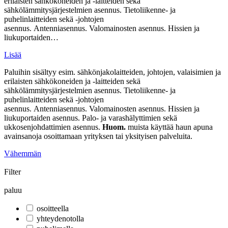
erilaisten sähkökoneiden ja -laitteiden sekä
sähkölämmitysjärjestelmien asennus. Tietoliikenne- ja
puhelinlaitteiden sekä -johtojen
asennus. Antenniasennus. Valomainosten asennus. Hissien ja
liukuportaiden…
Lisää
Paluihin sisältyy esim. sähkönjakolaitteiden, johtojen, valaisimien ja
erilaisten sähkökoneiden ja -laitteiden sekä
sähkölämmitysjärjestelmien asennus. Tietoliikenne- ja
puhelinlaitteiden sekä -johtojen
asennus. Antenniasennus. Valomainosten asennus. Hissien ja
liukuportaiden asennus. Palo- ja varashälyttimien sekä
ukkosenjohdattimien asennus.
Huom.
muista käyttää haun apuna
avainsanoja osoittamaan yrityksen tai yksityisen palveluita.
Vähemmän
Filter
paluu
osoitteella
yhteydenotolla