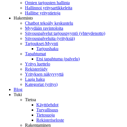
Omien tarjousten hallinta
Hallinnoi yritysartikkeleita
Hallitse yritystietoja
Hakemisto
Chatbot tekoäly keskustelu
Myydään ravintoloita
Siivouspalvelut tarjouspyyntö (yhteydenotto)
Siivouspalveluita (yrityksiä)
Tarjoukset-Myynti
Tarjoushaku
Tapahtumat
Etsi tapahtuma (palvelu)
Yritys luettelo
Rekisteröidy
Yrityksen näkyvyyttä
Laaja haku
Kategoriat (yritys)
Blog
Tuki
Tietoa
Käyttöehdot
Turvallisuus
Tietosuoja
Rekisteriseloste
Rakentaminen