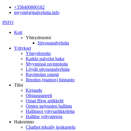
+358400800182
myynti(at)palveluita.info
INFO
Koti
Yhteydenotot
Siivouspalveluita
Yritykset
Yhteydenotto
Kaikki palvelut haku
Myynnissä ravintoloita
Löydä siivouspalveluita
Ravintolan ostajat
Ilmoitus (mainos) hinnasto
Tilisi
Kirjaudu
Ohjauspaneeli
Omat Blog artikkelit
Omien tarjousten hallinta
Hallinnoi yritysartikkeleita
Hallitse yritystietoja
Hakemisto
Chatbot tekoäly keskustelu