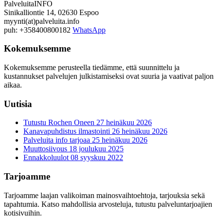
PalveluitaINFO
Sinikalliontie 14, 02630 Espoo
myynti(at)palveluita.info
puh: +358400800182
WhatsApp
Kokemuksemme
Kokemuksemme perusteella tiedämme, että suunnittelu ja
kustannukset palvelujen julkistamiseksi ovat suuria ja vaativat paljon
aikaa.
Uutisia
Tutustu Rochen Oneen
27 heinäkuu 2026
Kanavapuhdistus ilmastointi
26 heinäkuu 2026
Palveluita info tarjoaa
25 heinäkuu 2026
Muuttosiivous
18 joulukuu 2025
Ennakkoluulot
08 syyskuu 2022
Tarjoamme
Tarjoamme laajan valikoiman mainosvaihtoehtoja, tarjouksia sekä
tapahtumia. Katso mahdollisia arvosteluja, tutustu palveluntarjoajien
kotisivuihin.