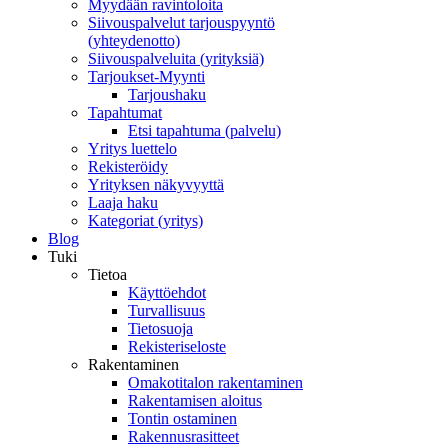
Myydään ravintoloita
Siivouspalvelut tarjouspyyntö
(yhteydenotto)
Siivouspalveluita (yrityksiä)
Tarjoukset-Myynti
Tarjoushaku
Tapahtumat
Etsi tapahtuma (palvelu)
Yritys luettelo
Rekisteröidy
Yrityksen näkyvyyttä
Laaja haku
Kategoriat (yritys)
Blog
Tuki
Tietoa
Käyttöehdot
Turvallisuus
Tietosuoja
Rekisteriseloste
Rakentaminen
Omakotitalon rakentaminen
Rakentamisen aloitus
Tontin ostaminen
Rakennusrasitteet