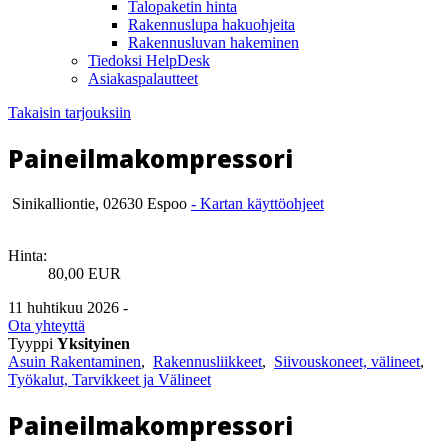
Talopaketin hinta
Rakennuslupa hakuohjeita
Rakennusluvan hakeminen
Tiedoksi HelpDesk
Asiakaspalautteet
Takaisin tarjouksiin
Paineilmakompressori
Sinikalliontie, 02630 Espoo
- Kartan käyttöohjeet
Hinta:
80,00 EUR
11 huhtikuu 2026 -
Ota yhteyttä
Tyyppi
Yksityinen
Asuin Rakentaminen
,
Rakennusliikkeet
,
Siivouskoneet, välineet
,
Työkalut, Tarvikkeet ja Välineet
Paineilmakompressori