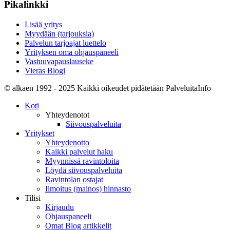
Pikalinkki
Lisää yritys
Myydään (tarjouksia)
Palvelun tarjoajat luettelo
Yrityksen oma ohjauspaneeli
Vastuuvapauslauseke
Vieras Blogi
© alkaen 1992 - 2025 Kaikki oikeudet pidätetään PalveluitaInfo
Koti
Yhteydenotot
Siivouspalveluita
Yritykset
Yhteydenotto
Kaikki palvelut haku
Myynnissä ravintoloita
Löydä siivouspalveluita
Ravintolan ostajat
Ilmoitus (mainos) hinnasto
Tilisi
Kirjaudu
Ohjauspaneeli
Omat Blog artikkelit