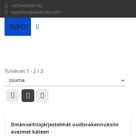
+358400800182
myynti(at)palveluita.info
INFO
Tulokset
1
-
2
/
2
Ilmanvaihtojärjestelmät uudisrakennuksiin
avaimet käteen