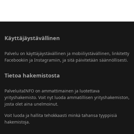
Käyttäjäystävällinen
Palvelu on käyttäjäystävällinen ja mobiiliystävällinen, linkitetty
Facebookiin ja Instagramiin, ja sitä päivitetään säännöllisesti.
Tietoa hakemistosta
PalveluitaINFO on ammattimainen ja luotettava
yrityshakemisto. Voit nyt luoda ammatillisen yrityshakemiston,
josta olet aina unelmoinut.
Voit luoda ja hallita tehokkaasti minkä tahansa tyyppisiä
hakemistoja.